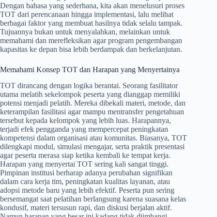
Dengan bahasa yang sederhana, kita akan menelusuri proses
TOT dari perencanaan hingga implementasi, lalu melihat
berbagai faktor yang membuat hasilnya tidak selalu tampak.
Tujuannya bukan untuk menyalahkan, melainkan untuk
memahami dan merefleksikan agar program pengembangan
kapasitas ke depan bisa lebih berdampak dan berkelanjutan.
Memahami Konsep TOT dan Harapan yang Menyertainya
TOT dirancang dengan logika berantai. Seorang fasilitator
utama melatih sekelompok peserta yang dianggap memiliki
potensi menjadi pelatih. Mereka dibekali materi, metode, dan
keterampilan fasilitasi agar mampu mentransfer pengetahuan
tersebut kepada kelompok yang lebih luas. Harapannya,
terjadi efek pengganda yang mempercepat peningkatan
kompetensi dalam organisasi atau komunitas. Biasanya, TOT
dilengkapi modul, simulasi mengajar, serta praktik presentasi
agar peserta merasa siap ketika kembali ke tempat kerja.
Harapan yang menyertai TOT sering kali sangat tinggi.
Pimpinan institusi berharap adanya perubahan signifikan
dalam cara kerja tim, peningkatan kualitas layanan, atau
adopsi metode baru yang lebih efektif. Peserta pun sering
bersemangat saat pelatihan berlangsung karena suasana kelas
kondusif, materi tersusun rapi, dan diskusi berjalan aktif.
Namun harapan yang besar ini kadang tidak diimbangi