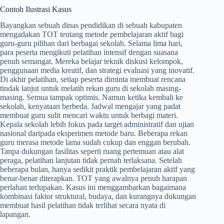
Contoh Ilustrasi Kasus
Bayangkan sebuah dinas pendidikan di sebuah kabupaten
mengadakan TOT tentang metode pembelajaran aktif bagi
guru-guru pilihan dari berbagai sekolah. Selama lima hari,
para peserta mengikuti pelatihan intensif dengan suasana
penuh semangat. Mereka belajar teknik diskusi kelompok,
penggunaan media kreatif, dan strategi evaluasi yang inovatif.
Di akhir pelatihan, setiap peserta diminta membuat rencana
tindak lanjut untuk melatih rekan guru di sekolah masing-
masing. Semua tampak optimis. Namun ketika kembali ke
sekolah, kenyataan berbeda. Jadwal mengajar yang padat
membuat guru sulit mencari waktu untuk berbagi materi.
Kepala sekolah lebih fokus pada target administratif dan ujian
nasional daripada eksperimen metode baru. Beberapa rekan
guru merasa metode lama sudah cukup dan enggan berubah.
Tanpa dukungan fasilitas seperti ruang pertemuan atau alat
peraga, pelatihan lanjutan tidak pernah terlaksana. Setelah
beberapa bulan, hanya sedikit praktik pembelajaran aktif yang
benar-benar diterapkan. TOT yang awalnya penuh harapan
perlahan terlupakan. Kasus ini menggambarkan bagaimana
kombinasi faktor struktural, budaya, dan kurangnya dukungan
membuat hasil pelatihan tidak terlihat secara nyata di
lapangan.