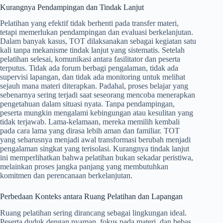
Kurangnya Pendampingan dan Tindak Lanjut
Pelatihan yang efektif tidak berhenti pada transfer materi,
tetapi memerlukan pendampingan dan evaluasi berkelanjutan.
Dalam banyak kasus, TOT dilaksanakan sebagai kegiatan satu
kali tanpa mekanisme tindak lanjut yang sistematis. Setelah
pelatihan selesai, komunikasi antara fasilitator dan peserta
terputus. Tidak ada forum berbagi pengalaman, tidak ada
supervisi lapangan, dan tidak ada monitoring untuk melihat
sejauh mana materi diterapkan. Padahal, proses belajar yang
sebenarnya sering terjadi saat seseorang mencoba menerapkan
pengetahuan dalam situasi nyata. Tanpa pendampingan,
peserta mungkin mengalami kebingungan atau kesulitan yang
tidak terjawab. Lama-kelamaan, mereka memilih kembali
pada cara lama yang dirasa lebih aman dan familiar. TOT
yang seharusnya menjadi awal transformasi berubah menjadi
pengalaman singkat yang terisolasi. Kurangnya tindak lanjut
ini memperlihatkan bahwa pelatihan bukan sekadar peristiwa,
melainkan proses jangka panjang yang membutuhkan
komitmen dan perencanaan berkelanjutan.
Perbedaan Konteks antara Ruang Pelatihan dan Lapangan
Ruang pelatihan sering dirancang sebagai lingkungan ideal.
Peserta duduk dengan nyaman, fokus pada materi, dan bebas