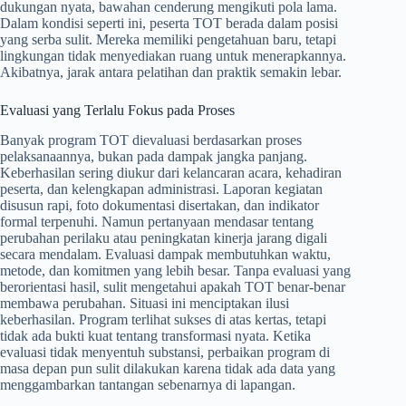
dukungan nyata, bawahan cenderung mengikuti pola lama.
Dalam kondisi seperti ini, peserta TOT berada dalam posisi
yang serba sulit. Mereka memiliki pengetahuan baru, tetapi
lingkungan tidak menyediakan ruang untuk menerapkannya.
Akibatnya, jarak antara pelatihan dan praktik semakin lebar.
Evaluasi yang Terlalu Fokus pada Proses
Banyak program TOT dievaluasi berdasarkan proses
pelaksanaannya, bukan pada dampak jangka panjang.
Keberhasilan sering diukur dari kelancaran acara, kehadiran
peserta, dan kelengkapan administrasi. Laporan kegiatan
disusun rapi, foto dokumentasi disertakan, dan indikator
formal terpenuhi. Namun pertanyaan mendasar tentang
perubahan perilaku atau peningkatan kinerja jarang digali
secara mendalam. Evaluasi dampak membutuhkan waktu,
metode, dan komitmen yang lebih besar. Tanpa evaluasi yang
berorientasi hasil, sulit mengetahui apakah TOT benar-benar
membawa perubahan. Situasi ini menciptakan ilusi
keberhasilan. Program terlihat sukses di atas kertas, tetapi
tidak ada bukti kuat tentang transformasi nyata. Ketika
evaluasi tidak menyentuh substansi, perbaikan program di
masa depan pun sulit dilakukan karena tidak ada data yang
menggambarkan tantangan sebenarnya di lapangan.