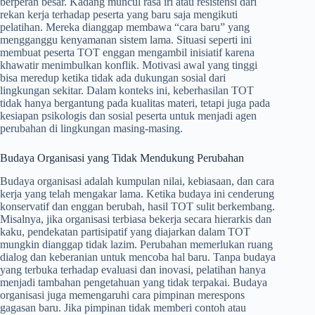
berperan besar. Kadang muncul rasa iri atau resistensi dari
rekan kerja terhadap peserta yang baru saja mengikuti
pelatihan. Mereka dianggap membawa “cara baru” yang
mengganggu kenyamanan sistem lama. Situasi seperti ini
membuat peserta TOT enggan mengambil inisiatif karena
khawatir menimbulkan konflik. Motivasi awal yang tinggi
bisa meredup ketika tidak ada dukungan sosial dari
lingkungan sekitar. Dalam konteks ini, keberhasilan TOT
tidak hanya bergantung pada kualitas materi, tetapi juga pada
kesiapan psikologis dan sosial peserta untuk menjadi agen
perubahan di lingkungan masing-masing.
Budaya Organisasi yang Tidak Mendukung Perubahan
Budaya organisasi adalah kumpulan nilai, kebiasaan, dan cara
kerja yang telah mengakar lama. Ketika budaya ini cenderung
konservatif dan enggan berubah, hasil TOT sulit berkembang.
Misalnya, jika organisasi terbiasa bekerja secara hierarkis dan
kaku, pendekatan partisipatif yang diajarkan dalam TOT
mungkin dianggap tidak lazim. Perubahan memerlukan ruang
dialog dan keberanian untuk mencoba hal baru. Tanpa budaya
yang terbuka terhadap evaluasi dan inovasi, pelatihan hanya
menjadi tambahan pengetahuan yang tidak terpakai. Budaya
organisasi juga memengaruhi cara pimpinan merespons
gagasan baru. Jika pimpinan tidak memberi contoh atau