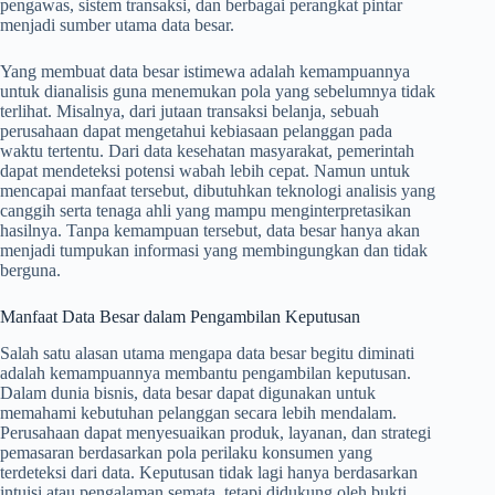
pengawas, sistem transaksi, dan berbagai perangkat pintar
menjadi sumber utama data besar.
Yang membuat data besar istimewa adalah kemampuannya
untuk dianalisis guna menemukan pola yang sebelumnya tidak
terlihat. Misalnya, dari jutaan transaksi belanja, sebuah
perusahaan dapat mengetahui kebiasaan pelanggan pada
waktu tertentu. Dari data kesehatan masyarakat, pemerintah
dapat mendeteksi potensi wabah lebih cepat. Namun untuk
mencapai manfaat tersebut, dibutuhkan teknologi analisis yang
canggih serta tenaga ahli yang mampu menginterpretasikan
hasilnya. Tanpa kemampuan tersebut, data besar hanya akan
menjadi tumpukan informasi yang membingungkan dan tidak
berguna.
Manfaat Data Besar dalam Pengambilan Keputusan
Salah satu alasan utama mengapa data besar begitu diminati
adalah kemampuannya membantu pengambilan keputusan.
Dalam dunia bisnis, data besar dapat digunakan untuk
memahami kebutuhan pelanggan secara lebih mendalam.
Perusahaan dapat menyesuaikan produk, layanan, dan strategi
pemasaran berdasarkan pola perilaku konsumen yang
terdeteksi dari data. Keputusan tidak lagi hanya berdasarkan
intuisi atau pengalaman semata, tetapi didukung oleh bukti