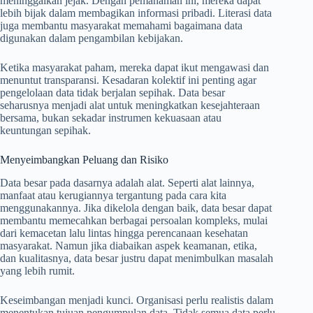
meninggalkan jejak. Dengan pemahaman ini, mereka dapat
lebih bijak dalam membagikan informasi pribadi. Literasi data
juga membantu masyarakat memahami bagaimana data
digunakan dalam pengambilan kebijakan.
Ketika masyarakat paham, mereka dapat ikut mengawasi dan
menuntut transparansi. Kesadaran kolektif ini penting agar
pengelolaan data tidak berjalan sepihak. Data besar
seharusnya menjadi alat untuk meningkatkan kesejahteraan
bersama, bukan sekadar instrumen kekuasaan atau
keuntungan sepihak.
Menyeimbangkan Peluang dan Risiko
Data besar pada dasarnya adalah alat. Seperti alat lainnya,
manfaat atau kerugiannya tergantung pada cara kita
menggunakannya. Jika dikelola dengan baik, data besar dapat
membantu memecahkan berbagai persoalan kompleks, mulai
dari kemacetan lalu lintas hingga perencanaan kesehatan
masyarakat. Namun jika diabaikan aspek keamanan, etika,
dan kualitasnya, data besar justru dapat menimbulkan masalah
yang lebih rumit.
Keseimbangan menjadi kunci. Organisasi perlu realistis dalam
menentukan tujuan pengumpulan data. Tidak semua data perlu