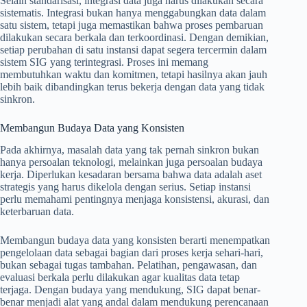
Selain standarisasi, integrasi data juga harus dilakukan secara
sistematis. Integrasi bukan hanya menggabungkan data dalam
satu sistem, tetapi juga memastikan bahwa proses pembaruan
dilakukan secara berkala dan terkoordinasi. Dengan demikian,
setiap perubahan di satu instansi dapat segera tercermin dalam
sistem SIG yang terintegrasi. Proses ini memang
membutuhkan waktu dan komitmen, tetapi hasilnya akan jauh
lebih baik dibandingkan terus bekerja dengan data yang tidak
sinkron.
Membangun Budaya Data yang Konsisten
Pada akhirnya, masalah data yang tak pernah sinkron bukan
hanya persoalan teknologi, melainkan juga persoalan budaya
kerja. Diperlukan kesadaran bersama bahwa data adalah aset
strategis yang harus dikelola dengan serius. Setiap instansi
perlu memahami pentingnya menjaga konsistensi, akurasi, dan
keterbaruan data.
Membangun budaya data yang konsisten berarti menempatkan
pengelolaan data sebagai bagian dari proses kerja sehari-hari,
bukan sebagai tugas tambahan. Pelatihan, pengawasan, dan
evaluasi berkala perlu dilakukan agar kualitas data tetap
terjaga. Dengan budaya yang mendukung, SIG dapat benar-
benar menjadi alat yang andal dalam mendukung perencanaan