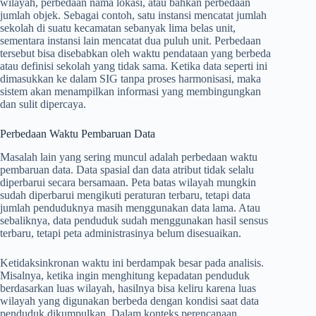
wilayah, perbedaan nama lokasi, atau bahkan perbedaan
jumlah objek. Sebagai contoh, satu instansi mencatat jumlah
sekolah di suatu kecamatan sebanyak lima belas unit,
sementara instansi lain mencatat dua puluh unit. Perbedaan
tersebut bisa disebabkan oleh waktu pendataan yang berbeda
atau definisi sekolah yang tidak sama. Ketika data seperti ini
dimasukkan ke dalam SIG tanpa proses harmonisasi, maka
sistem akan menampilkan informasi yang membingungkan
dan sulit dipercaya.
Perbedaan Waktu Pembaruan Data
Masalah lain yang sering muncul adalah perbedaan waktu
pembaruan data. Data spasial dan data atribut tidak selalu
diperbarui secara bersamaan. Peta batas wilayah mungkin
sudah diperbarui mengikuti peraturan terbaru, tetapi data
jumlah penduduknya masih menggunakan data lama. Atau
sebaliknya, data penduduk sudah menggunakan hasil sensus
terbaru, tetapi peta administrasinya belum disesuaikan.
Ketidaksinkronan waktu ini berdampak besar pada analisis.
Misalnya, ketika ingin menghitung kepadatan penduduk
berdasarkan luas wilayah, hasilnya bisa keliru karena luas
wilayah yang digunakan berbeda dengan kondisi saat data
penduduk dikumpulkan. Dalam konteks perencanaan