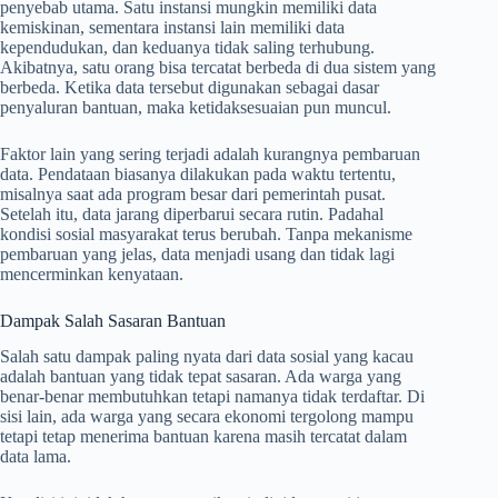
penyebab utama. Satu instansi mungkin memiliki data
kemiskinan, sementara instansi lain memiliki data
kependudukan, dan keduanya tidak saling terhubung.
Akibatnya, satu orang bisa tercatat berbeda di dua sistem yang
berbeda. Ketika data tersebut digunakan sebagai dasar
penyaluran bantuan, maka ketidaksesuaian pun muncul.
Faktor lain yang sering terjadi adalah kurangnya pembaruan
data. Pendataan biasanya dilakukan pada waktu tertentu,
misalnya saat ada program besar dari pemerintah pusat.
Setelah itu, data jarang diperbarui secara rutin. Padahal
kondisi sosial masyarakat terus berubah. Tanpa mekanisme
pembaruan yang jelas, data menjadi usang dan tidak lagi
mencerminkan kenyataan.
Dampak Salah Sasaran Bantuan
Salah satu dampak paling nyata dari data sosial yang kacau
adalah bantuan yang tidak tepat sasaran. Ada warga yang
benar-benar membutuhkan tetapi namanya tidak terdaftar. Di
sisi lain, ada warga yang secara ekonomi tergolong mampu
tetapi tetap menerima bantuan karena masih tercatat dalam
data lama.