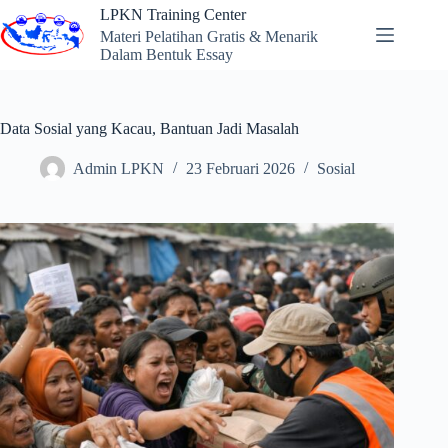
Skip
LPKN Training Center
to
Materi Pelatihan Gratis & Menarik
content
Dalam Bentuk Essay
Data Sosial yang Kacau, Bantuan Jadi Masalah
Admin LPKN
23 Februari 2026
Sosial