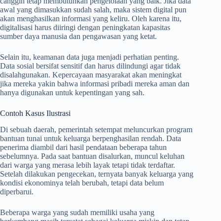
canggih tetap membutuhkan pengelolaan yang baik. Jika data
awal yang dimasukkan sudah salah, maka sistem digital pun
akan menghasilkan informasi yang keliru. Oleh karena itu,
digitalisasi harus diiringi dengan peningkatan kapasitas
sumber daya manusia dan pengawasan yang ketat.
Selain itu, keamanan data juga menjadi perhatian penting.
Data sosial bersifat sensitif dan harus dilindungi agar tidak
disalahgunakan. Kepercayaan masyarakat akan meningkat
jika mereka yakin bahwa informasi pribadi mereka aman dan
hanya digunakan untuk kepentingan yang sah.
Contoh Kasus Ilustrasi
Di sebuah daerah, pemerintah setempat meluncurkan program
bantuan tunai untuk keluarga berpenghasilan rendah. Data
penerima diambil dari hasil pendataan beberapa tahun
sebelumnya. Pada saat bantuan disalurkan, muncul keluhan
dari warga yang merasa lebih layak tetapi tidak terdaftar.
Setelah dilakukan pengecekan, ternyata banyak keluarga yang
kondisi ekonominya telah berubah, tetapi data belum
diperbarui.
Beberapa warga yang sudah memiliki usaha yang