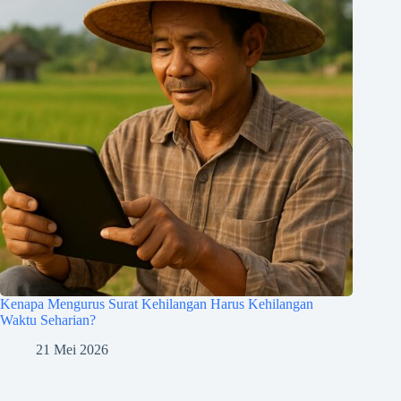
Kenapa Mengurus Surat Kehilangan Harus Kehilangan
Waktu Seharian?
21 Mei 2026