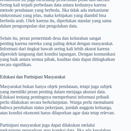
Sering kali terjadi perbedaan data antara keduanya karena
metode pendataan yang berbeda. Jika tidak ada mekanisme
sinkronisasi yang jelas, maka kebijakan yang diambil bisa
berbeda arah. Oleh karena itu, diperlukan standar yang sama
dalam pengumpulan dan pengolahan data.
Selain itu, peran pemerintah desa dan kelurahan sangat
penting karena mereka yang paling dekat dengan masyarakat.
Informasi dari tingkat bawah sering kali lebih akurat karena
diperoleh langsung dari kondisi lapangan. Dengan komunikasi
yang baik antara semua pihak, kualitas data dapat ditingkatkan
secara signifikan.
Edukasi dan Partisipasi Masyarakat
Masyarakat bukan hanya objek pendataan, tetapi juga subjek
yang memiliki peran penting dalam menjaga akurasi data.
Edukasi tentang pentingnya memperbarui informasi pribadi
perlu dilakukan secara berkelanjutan. Warga perlu memahami
bahwa perubahan status pekerjaan, jumlah anggota keluarga,
atau kondisi ekonomi harus dilaporkan agar data tetap relevan.
Partisipasi masyarakat juga dapat dilakukan melalui
mekanisme pengaduan atau koreksi data. Jika ada kesalahan,