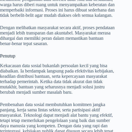
warga harus diberi ruang untuk menyampaikan keberatan dan
memperbaiki informasi. Proses ini harus dibuat sederhana dan
tidak berbelit-belit agar mudah diakses oleh semua kalangan.
Dengan melibatkan masyarakat secara aktif, proses pendataan
menjadi lebih transparan dan akuntabel. Masyarakat merasa
dihargai dan memiliki peran dalam memastikan bantuan
benar-benar tepat sasaran.
Penutup
Kekacauan data sosial bukanlah persoalan kecil yang bisa
diabaikan. Ia berdampak langsung pada efektivitas kebijakan,
keadilan distribusi bantuan, serta kepercayaan masyarakat
terhadap pemerintah. Ketika data tidak akurat dan tidak
mutakhir, bantuan yang seharusnya menjadi solusi justru
berubah menjadi sumber masalah baru.
Pembenahan data sosial membutuhkan komitmen jangka
panjang, kerja sama lintas sektor, serta partisipasi aktif
masyarakat. Teknologi dapat menjadi alat bantu yang efektif,
tetapi tetap memerlukan pengelolaan yang baik dan sumber
daya manusia yang kompeten. Dengan data yang rapi dan
terintegrasi, kebijakan publik dapat disusun secara lebih tepat