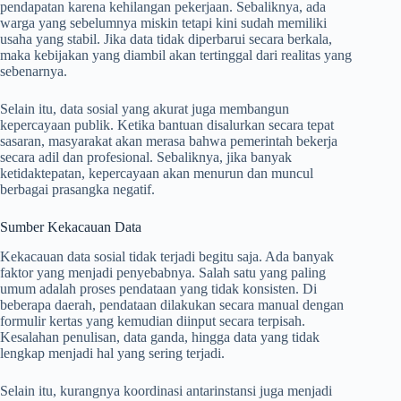
pendapatan karena kehilangan pekerjaan. Sebaliknya, ada
warga yang sebelumnya miskin tetapi kini sudah memiliki
usaha yang stabil. Jika data tidak diperbarui secara berkala,
maka kebijakan yang diambil akan tertinggal dari realitas yang
sebenarnya.
Selain itu, data sosial yang akurat juga membangun
kepercayaan publik. Ketika bantuan disalurkan secara tepat
sasaran, masyarakat akan merasa bahwa pemerintah bekerja
secara adil dan profesional. Sebaliknya, jika banyak
ketidaktepatan, kepercayaan akan menurun dan muncul
berbagai prasangka negatif.
Sumber Kekacauan Data
Kekacauan data sosial tidak terjadi begitu saja. Ada banyak
faktor yang menjadi penyebabnya. Salah satu yang paling
umum adalah proses pendataan yang tidak konsisten. Di
beberapa daerah, pendataan dilakukan secara manual dengan
formulir kertas yang kemudian diinput secara terpisah.
Kesalahan penulisan, data ganda, hingga data yang tidak
lengkap menjadi hal yang sering terjadi.
Selain itu, kurangnya koordinasi antarinstansi juga menjadi