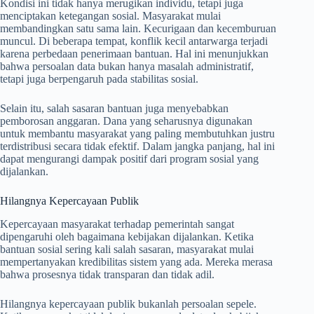
Kondisi ini tidak hanya merugikan individu, tetapi juga
menciptakan ketegangan sosial. Masyarakat mulai
membandingkan satu sama lain. Kecurigaan dan kecemburuan
muncul. Di beberapa tempat, konflik kecil antarwarga terjadi
karena perbedaan penerimaan bantuan. Hal ini menunjukkan
bahwa persoalan data bukan hanya masalah administratif,
tetapi juga berpengaruh pada stabilitas sosial.
Selain itu, salah sasaran bantuan juga menyebabkan
pemborosan anggaran. Dana yang seharusnya digunakan
untuk membantu masyarakat yang paling membutuhkan justru
terdistribusi secara tidak efektif. Dalam jangka panjang, hal ini
dapat mengurangi dampak positif dari program sosial yang
dijalankan.
Hilangnya Kepercayaan Publik
Kepercayaan masyarakat terhadap pemerintah sangat
dipengaruhi oleh bagaimana kebijakan dijalankan. Ketika
bantuan sosial sering kali salah sasaran, masyarakat mulai
mempertanyakan kredibilitas sistem yang ada. Mereka merasa
bahwa prosesnya tidak transparan dan tidak adil.
Hilangnya kepercayaan publik bukanlah persoalan sepele.