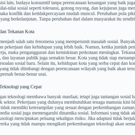
sisi lain, budaya konsumtif tanpa perencanaan keuangan yang baik ju
nilai-nilai sosial seperti toleransi, gotong royong, dan kejujuran juga meme
aka konflik dan ketidakpercayaan mudah muncul. Perubahan pola pik
yang berkelanjutan. Tanpa perubahan dari dalam masyarakat itu sendiri, 
 dan Tekanan Kota
 menjadi salah satu fenomena yang memperumit masalah sosial. Banyak
n pekerjaan dan kehidupan yang lebih baik. Namun, ketika jumlah pen
erja, maka pengangguran dan kemiskinan perkotaan meningkat. Tekanan 
si, dan layanan publik juga semakin besar. Kota yang tidak siap men
rsoalan sosial baru. Selain itu, kehidupan kota yang serba cepat dan kom
yang tidak diimbangi dengan perencanaan wilayah yang baik akan teru
k pernah benar-benar usai.
Teknologi yang Cepat
n teknologi membawa banyak manfaat, tetapi juga tantangan sosial ba
k sektor. Pekerjaan yang dulunya membutuhkan tenaga manusia kini bisa
 tidak memiliki keterampilan yang sesuai dengan perkembangan zaman,
 media sosial juga memengaruhi dinamika sosial. Informasi yang tidak
knologi menciptakan peluang sekaligus risiko. Jika adaptasi tidak berj
reka yang tidak mampu mengikuti perkembangan teknologi akan semaki