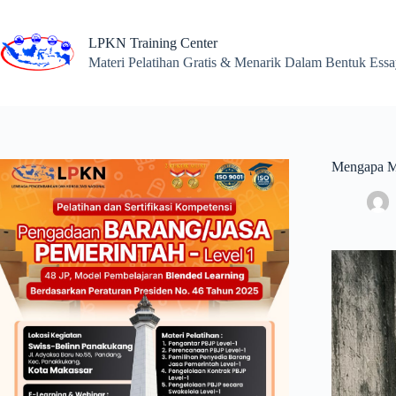
Skip
to
content
LPKN Training Center
Materi Pelatihan Gratis & Menarik Dalam Bentuk Ess
Mengapa Ma