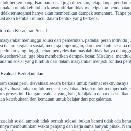
untuk berkembang. Bantuan sosial juga diberikan, tetapi tanpa pendam
gunakan untuk kebutuhan konsumtif dan tidak menciptakan pendapatan
g tidak terintegrasi hanya akan memberikan dampak sementara. Tanpa p
sial akan kembali muncul dalam bentuk yang berbeda.
vidu dan Kesadaran Sosial
 masyarakat menunggu solusi dari pemerintah, padahal peran individu j
asi dalam kegiatan sosial, menjaga lingkungan, dan membantu sesama d
pedulian yang tinggi, beban penyelesaian masalah tidak hanya ditanggu
laku sehari-hari juga bisa memberikan dampak besar. Misalnya, mend
sadaran sosial yang tumbuh dari dalam masyarakat menjadi fondasi pen
 Evaluasi Berkelanjutan
ram sosial perlu dievaluasi secara berkala untuk melihat efektivitasnya
ng. Evaluasi bukan untuk mencari kesalahan, tetapi untuk memperbaiki s
am proses ini. Dengan evaluasi yang baik, kebijakan dapat disesuaikan
n keterbukaan dan kemauan untuk belajar dari pengalaman.
asalah sosial tampak tidak pernah selesai, bukan berarti tidak ada h
annya membutuhkan waktu panjang dan kerja sama banyak pihak. Nam