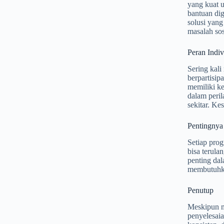
yang kuat 
bantuan di
solusi yan
masalah so
Peran Indi
Sering kali
berpartisip
memiliki ke
dalam peri
sekitar. Ke
Pentingnya
Setiap prog
bisa terula
penting dal
membutuhka
Penutup
Meskipun m
penyelesai