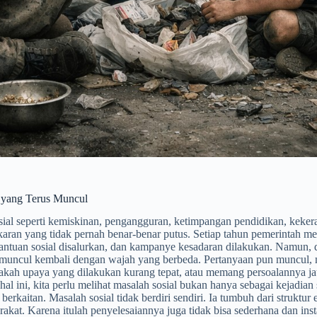
 yang Terus Muncul
ial seperti kemiskinan, pengangguran, ketimpangan pendidikan, kekeras
gkaran yang tidak pernah benar-benar putus. Setiap tahun pemerintah 
antuan sosial disalurkan, dan kampanye kesadaran dilakukan. Namun, di
muncul kembali dengan wajah yang berbeda. Pertanyaan pun muncul, m
akah upaya yang dilakukan kurang tepat, atau memang persoalannya ja
l ini, kita perlu melihat masalah sosial bukan hanya sebagai kejadian 
 berkaitan. Masalah sosial tidak berdiri sendiri. Ia tumbuh dari struktu
rakat. Karena itulah penyelesaiannya juga tidak bisa sederhana dan inst