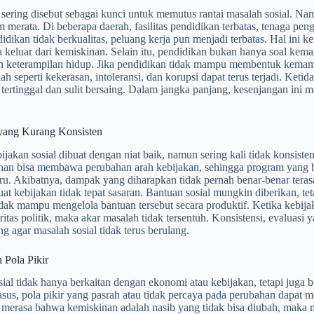
sering disebut sebagai kunci untuk memutus rantai masalah sosial. Na
 merata. Di beberapa daerah, fasilitas pendidikan terbatas, tenaga pen
idikan tidak berkualitas, peluang kerja pun menjadi terbatas. Hal in
a keluar dari kemiskinan. Selain itu, pendidikan bukan hanya soal ke
n keterampilan hidup. Jika pendidikan tidak mampu membentuk kemampua
h seperti kekerasan, intoleransi, dan korupsi dapat terus terjadi. Ke
tertinggal dan sulit bersaing. Dalam jangka panjang, kesenjangan ini 
yang Kurang Konsisten
jakan sosial dibuat dengan niat baik, namun sering kali tidak konsist
an bisa membawa perubahan arah kebijakan, sehingga program yang bel
u. Akibatnya, dampak yang diharapkan tidak pernah benar-benar teras
t kebijakan tidak tepat sasaran. Bantuan sosial mungkin diberikan, 
dak mampu mengelola bantuan tersebut secara produktif. Ketika kebijak
ritas politik, maka akar masalah tidak tersentuh. Konsistensi, evaluasi
ng agar masalah sosial tidak terus berulang.
 Pola Pikir
ial tidak hanya berkaitan dengan ekonomi atau kebijakan, tetapi juga 
sus, pola pikir yang pasrah atau tidak percaya pada perubahan dapat 
 merasa bahwa kemiskinan adalah nasib yang tidak bisa diubah, maka 