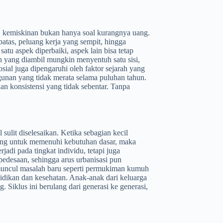
ya, kemiskinan bukan hanya soal kurangnya uang.
atas, peluang kerja yang sempit, hingga
u aspek diperbaiki, aspek lain bisa tetap
an yang diambil mungkin menyentuh satu sisi,
sial juga dipengaruhi oleh faktor sejarah yang
unan yang tidak merata selama puluhan tahun.
 konsistensi yang tidak sebentar. Tanpa
lit diselesaikan. Ketika sebagian kecil
uang untuk memenuhi kebutuhan dasar, maka
adi pada tingkat individu, tetapi juga
pedesaan, sehingga arus urbanisasi pun
 muncul masalah baru seperti permukiman kumuh
dikan dan kesehatan. Anak-anak dari keluarga
Siklus ini berulang dari generasi ke generasi,