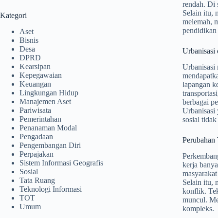
rendah. Di 
Selain itu, 
Kategori
melemah, m
pendidikan 
Aset
Bisnis
Desa
Urbanisasi
DPRD
Kearsipan
Urbanisasi
Kepegawaian
mendapatka
Keuangan
lapangan k
Lingkungan Hidup
transporta
Manajemen Aset
berbagai pe
Pariwisata
Urbanisasi 
Pemerintahan
sosial tida
Penanaman Modal
Pengadaan
Perubahan 
Pengembangan Diri
Perpajakan
Perkembanga
Sistem Informasi Geografis
kerja banya
Sosial
masyarakat
Tata Ruang
Selain itu,
Teknologi Informasi
konflik. Te
TOT
muncul. Me
Umum
kompleks.