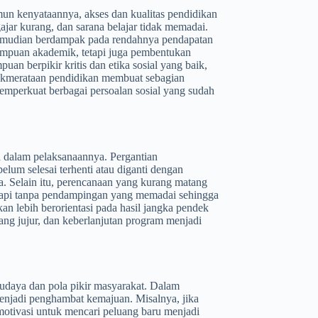
mun kenyataannya, akses dan kualitas pendidikan
gajar kurang, dan sarana belajar tidak memadai.
i kemudian berdampak pada rendahnya pendapatan
mampuan akademik, tetapi juga pembentukan
n berpikir kritis dan etika sosial yang baik,
tidakmerataan pendidikan membuat sebagian
memperkuat berbagai persoalan sosial yang sudah
en dalam pelaksanaannya. Pergantian
um selesai terhenti atau diganti dengan
a. Selain itu, perencanaan yang kurang matang
tetapi tanpa pendampingan yang memadai sehingga
an lebih berorientasi pada hasil jangka pendek
 yang jujur, dan keberlanjutan program menjadi
budaya dan pola pikir masyarakat. Dalam
menjadi penghambat kemajuan. Misalnya, jika
motivasi untuk mencari peluang baru menjadi