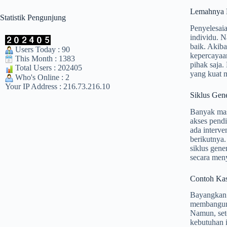
Lemahnya 
Statistik Pengunjung
Penyelesaia
individu. N
baik. Akib
Users Today : 90
kepercayaan
This Month : 1383
pihak saja.
Total Users : 202405
yang kuat m
Who's Online : 2
Your IP Address : 216.73.216.10
Siklus Gene
Banyak mas
akses pendi
ada interve
berikutnya
siklus gen
secara men
Contoh Kasu
Bayangkan 
membangun 
Namun, set
kebutuhan i