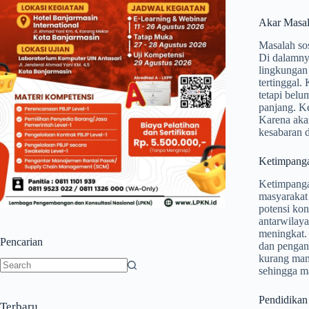
Akar Masa
Masalah sos
Di dalamnya
lingkungan 
tertinggal.
tetapi belu
panjang. K
Karena aka
kesabaran 
Ketimpang
Ketimpangan
masyarakat
potensi kon
antarwilaya
meningkat.
Pencarian
dan pengan
kurang mamp
sehingga ma
No
results
Pendidikan
Terbaru