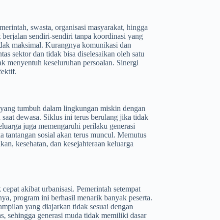
erintah, swasta, organisasi masyarakat, hingga
 berjalan sendiri-sendiri tanpa koordinasi yang
tidak maksimal. Kurangnya komunikasi dan
tas sektor dan tidak bisa diselesaikan oleh satu
idak menyentuh keseluruhan persoalan. Sinergi
ektif.
ak yang tumbuh dalam lingkungan miskin dengan
at dewasa. Siklus ini terus berulang jika tidak
 keluarga juga memengaruhi perilaku generasi
a tantangan sosial akan terus muncul. Memutus
an, kesehatan, dan kesejahteraan keluarga
epat akibat urbanisasi. Pemerintah setempat
, program ini berhasil menarik banyak peserta.
mpilan yang diajarkan tidak sesuai dengan
atas, sehingga generasi muda tidak memiliki dasar