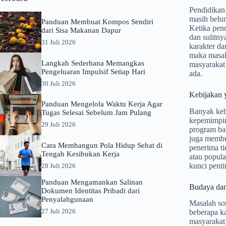
Pendidikan 
masih belum
Panduan Membuat Kompos Sendiri
Ketika pend
dari Sisa Makanan Dapur
dan sulitny
31 Juli 2026
karakter da
maka masala
Langkah Sederhana Memangkas
masyarakat 
Pengeluaran Impulsif Setiap Hari
ada.
30 Juli 2026
Kebijakan 
Panduan Mengelola Waktu Kerja Agar
Banyak kebi
Tugas Selesai Sebelum Jam Pulang
kepemimpin
29 Juli 2026
program bar
juga membua
Cara Membangun Pola Hidup Sehat di
penerima ti
Tengah Kesibukan Kerja
atau popula
kunci penti
28 Juli 2026
Panduan Mengamankan Salinan
Budaya dan
Dokumen Identitas Pribadi dari
Penyalahgunaan
Masalah sos
27 Juli 2026
beberapa ka
masyarakat