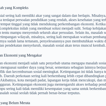
lah yang Kompleks
ial sering kali memiliki akar yang sangat dalam dan berlapis. Misaln
 terdapat persoalan pendidikan yang rendah, akses kesehatan yang terb
tempat tinggal yang tidak mendukung perkembangan ekonomi. Ketika sat
 Kompleksitas inilah yang membuat solusi menjadi sulit. Setiap kebijak
m tentu mampu menyentuh seluruh akar persoalan. Selain itu, masalah so
etimpangan wilayah, misalnya, sering kali merupakan warisan pembang
rnya sudah lama tertanam, penyelesaiannya pun membutuhkan waktu dan
dan pendekatan menyeluruh, masalah sosial akan terus muncul kembali.
an Ekonomi yang Mengakar
 ekonomi menjadi salah satu penyebab utama mengapa masalah sosial su
 menguasai sumber daya yang besar, sementara sebagian lainnya berj
flik dan kecemburuan sosial meningkat. Ketimpangan ini tidak hanya terj
h. Daerah perkotaan sering kali berkembang lebih cepat dibandingkan 
 Akibatnya, kota menjadi padat, lapangan kerja tidak mencukupi, dan
gguran. Ketimpangan ekonomi juga memengaruhi akses terhadap pendi
u sering kali tidak memiliki kesempatan yang sama untuk berkembang. 
salah sosial seolah tidak pernah benar-benar terputus.
 yang Belum Merata