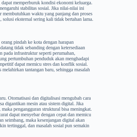
ga dapat memperburuk kondisi ekonomi keluarga.
ngaruhi stabilitas sosial. Jika nilai-nilai ini
ir membutuhkan waktu yang panjang dan proses
solusi eksternal sering kali tidak bertahan lama.
 orang pindah ke kota dengan harapan
datang tidak sebanding dengan ketersediaan
pada infrastruktur seperti perumahan,
ampung pertumbuhan penduduk akan menghadapi
petitif dapat memicu stres dan konflik sosial.
s melahirkan tantangan baru, sehingga masalah
ru. Otomatisasi dan digitalisasi mengubah cara
 digantikan mesin atau sistem digital. Jika
 maka pengangguran struktural bisa meningkat.
 akurat dapat menyebar dengan cepat dan memicu
alan seimbang, maka kesenjangan digital akan
n tertinggal, dan masalah sosial pun semakin