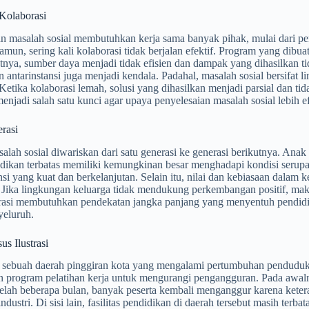
Kolaborasi
n masalah sosial membutuhkan kerja sama banyak pihak, mulai dari pem
amun, sering kali kolaborasi tidak berjalan efektif. Program yang dibuat
atnya, sumber daya menjadi tidak efisien dan dampak yang dihasilkan 
 antarinstansi juga menjadi kendala. Padahal, masalah sosial bersifat lin
 Ketika kolaborasi lemah, solusi yang dihasilkan menjadi parsial dan t
enjadi salah satu kunci agar upaya penyelesaian masalah sosial lebih ef
rasi
alah sosial diwariskan dari satu generasi ke generasi berikutnya. An
dikan terbatas memiliki kemungkinan besar menghadapi kondisi serupa sa
nsi yang kuat dan berkelanjutan. Selain itu, nilai dan kebiasaan dalam
. Jika lingkungan keluarga tidak mendukung perkembangan positif, mak
erasi membutuhkan pendekatan jangka panjang yang menyentuh pendidik
yeluruh.
s Ilustrasi
sebuah daerah pinggiran kota yang mengalami pertumbuhan penduduk c
program pelatihan kerja untuk mengurangi pengangguran. Pada awalnya
elah beberapa bulan, banyak peserta kembali menganggur karena ketera
ndustri. Di sisi lain, fasilitas pendidikan di daerah tersebut masih terb