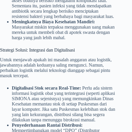
akses obatnya berisiko mengalami komplikasi fatal.
Sementara itu, pasien infeksi yang tidak mendapatkan
antibiotik secara lengkap berisiko menciptakan
resistensi bakteri yang berbahaya bagi masyarakat luas.
Meningkatnya Biaya Kesehatan Mandiri:
Masyarakat miskin terpaksa menggunakan uang makan
mereka untuk membeli obat di apotek swasta dengan
harga yang jauh lebih mahal.
Strategi Solusi: Integrasi dan Digitalisasi
Untuk menjawab apakah ini masalah anggaran atau logistik,
jawabannya adalah keduanya saling mengunci. Namun,
perbaikan logistik melalui teknologi dianggap sebagai pintu
masuk tercepat.
Digitalisasi Stok secara Real-Time:
Perlu ada sistem
informasi logistik obat yang terintegrasi (seperti aplikasi
SIMONA atau sejenisnya) yang memungkinkan Dinas
Kesehatan memantau stok di setiap Puskesmas dari
layar komputer. Jika satu Puskesmas kelebihan stok dan
yang lain kekurangan, distribusi silang bisa segera
dilakukan tanpa menunggu birokrasi manual.
Penyederhanaan Rantai Distribusi:
Mempertimbangkan model “DPO” (Distributor