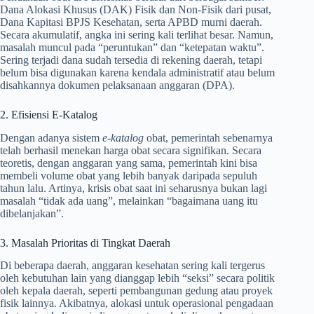
Dana Alokasi Khusus (DAK) Fisik dan Non-Fisik dari pusat,
Dana Kapitasi BPJS Kesehatan, serta APBD murni daerah.
Secara akumulatif, angka ini sering kali terlihat besar. Namun,
masalah muncul pada “peruntukan” dan “ketepatan waktu”.
Sering terjadi dana sudah tersedia di rekening daerah, tetapi
belum bisa digunakan karena kendala administratif atau belum
disahkannya dokumen pelaksanaan anggaran (DPA).
2. Efisiensi E-Katalog
Dengan adanya sistem
e-katalog
obat, pemerintah sebenarnya
telah berhasil menekan harga obat secara signifikan. Secara
teoretis, dengan anggaran yang sama, pemerintah kini bisa
membeli volume obat yang lebih banyak daripada sepuluh
tahun lalu. Artinya, krisis obat saat ini seharusnya bukan lagi
masalah “tidak ada uang”, melainkan “bagaimana uang itu
dibelanjakan”.
3. Masalah Prioritas di Tingkat Daerah
Di beberapa daerah, anggaran kesehatan sering kali tergerus
oleh kebutuhan lain yang dianggap lebih “seksi” secara politik
oleh kepala daerah, seperti pembangunan gedung atau proyek
fisik lainnya. Akibatnya, alokasi untuk operasional pengadaan