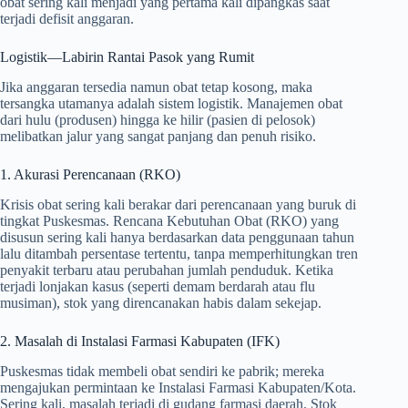
obat sering kali menjadi yang pertama kali dipangkas saat
terjadi defisit anggaran.
Logistik—Labirin Rantai Pasok yang Rumit
Jika anggaran tersedia namun obat tetap kosong, maka
tersangka utamanya adalah sistem logistik. Manajemen obat
dari hulu (produsen) hingga ke hilir (pasien di pelosok)
melibatkan jalur yang sangat panjang dan penuh risiko.
1. Akurasi Perencanaan (RKO)
Krisis obat sering kali berakar dari perencanaan yang buruk di
tingkat Puskesmas. Rencana Kebutuhan Obat (RKO) yang
disusun sering kali hanya berdasarkan data penggunaan tahun
lalu ditambah persentase tertentu, tanpa memperhitungkan tren
penyakit terbaru atau perubahan jumlah penduduk. Ketika
terjadi lonjakan kasus (seperti demam berdarah atau flu
musiman), stok yang direncanakan habis dalam sekejap.
2. Masalah di Instalasi Farmasi Kabupaten (IFK)
Puskesmas tidak membeli obat sendiri ke pabrik; mereka
mengajukan permintaan ke Instalasi Farmasi Kabupaten/Kota.
Sering kali, masalah terjadi di gudang farmasi daerah. Stok