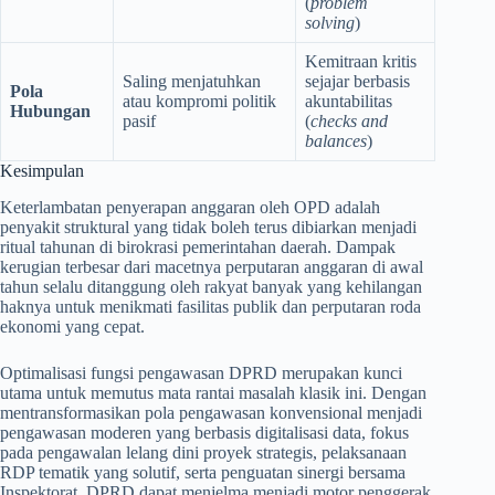
(
problem
solving
)
Kemitraan kritis
Saling menjatuhkan
sejajar berbasis
Pola
atau kompromi politik
akuntabilitas
Hubungan
pasif
(
checks and
balances
)
Kesimpulan
Keterlambatan penyerapan anggaran oleh OPD adalah
penyakit struktural yang tidak boleh terus dibiarkan menjadi
ritual tahunan di birokrasi pemerintahan daerah. Dampak
kerugian terbesar dari macetnya perputaran anggaran di awal
tahun selalu ditanggung oleh rakyat banyak yang kehilangan
haknya untuk menikmati fasilitas publik dan perputaran roda
ekonomi yang cepat.
Optimalisasi fungsi pengawasan DPRD merupakan kunci
utama untuk memutus mata rantai masalah klasik ini. Dengan
mentransformasikan pola pengawasan konvensional menjadi
pengawasan moderen yang berbasis digitalisasi data, fokus
pada pengawalan lelang dini proyek strategis, pelaksanaan
RDP tematik yang solutif, serta penguatan sinergi bersama
Inspektorat, DPRD dapat menjelma menjadi motor penggerak