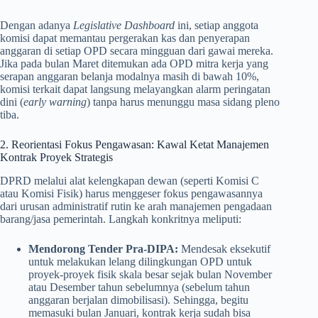
Dengan adanya
Legislative Dashboard
ini, setiap anggota
komisi dapat memantau pergerakan kas dan penyerapan
anggaran di setiap OPD secara mingguan dari gawai mereka.
Jika pada bulan Maret ditemukan ada OPD mitra kerja yang
serapan anggaran belanja modalnya masih di bawah 10%,
komisi terkait dapat langsung melayangkan alarm peringatan
dini (
early warning
) tanpa harus menunggu masa sidang pleno
tiba.
2. Reorientasi Fokus Pengawasan: Kawal Ketat Manajemen
Kontrak Proyek Strategis
DPRD melalui alat kelengkapan dewan (seperti Komisi C
atau Komisi Fisik) harus menggeser fokus pengawasannya
dari urusan administratif rutin ke arah manajemen pengadaan
barang/jasa pemerintah. Langkah konkritnya meliputi:
Mendorong Tender Pra-DIPA:
Mendesak eksekutif
untuk melakukan lelang dilingkungan OPD untuk
proyek-proyek fisik skala besar sejak bulan November
atau Desember tahun sebelumnya (sebelum tahun
anggaran berjalan dimobilisasi). Sehingga, begitu
memasuki bulan Januari, kontrak kerja sudah bisa