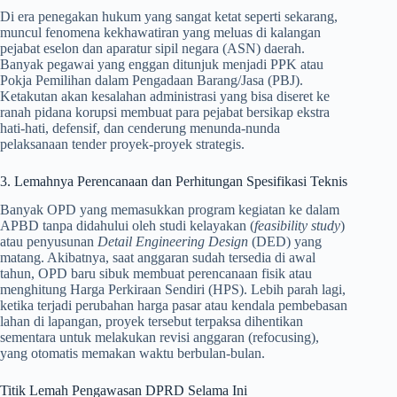
Di era penegakan hukum yang sangat ketat seperti sekarang,
muncul fenomena kekhawatiran yang meluas di kalangan
pejabat eselon dan aparatur sipil negara (ASN) daerah.
Banyak pegawai yang enggan ditunjuk menjadi PPK atau
Pokja Pemilihan dalam Pengadaan Barang/Jasa (PBJ).
Ketakutan akan kesalahan administrasi yang bisa diseret ke
ranah pidana korupsi membuat para pejabat bersikap ekstra
hati-hati, defensif, dan cenderung menunda-nunda
pelaksanaan tender proyek-proyek strategis.
3. Lemahnya Perencanaan dan Perhitungan Spesifikasi Teknis
Banyak OPD yang memasukkan program kegiatan ke dalam
APBD tanpa didahului oleh studi kelayakan (
feasibility study
)
atau penyusunan
Detail Engineering Design
(DED) yang
matang. Akibatnya, saat anggaran sudah tersedia di awal
tahun, OPD baru sibuk membuat perencanaan fisik atau
menghitung Harga Perkiraan Sendiri (HPS). Lebih parah lagi,
ketika terjadi perubahan harga pasar atau kendala pembebasan
lahan di lapangan, proyek tersebut terpaksa dihentikan
sementara untuk melakukan revisi anggaran (refocusing),
yang otomatis memakan waktu berbulan-bulan.
Titik Lemah Pengawasan DPRD Selama Ini