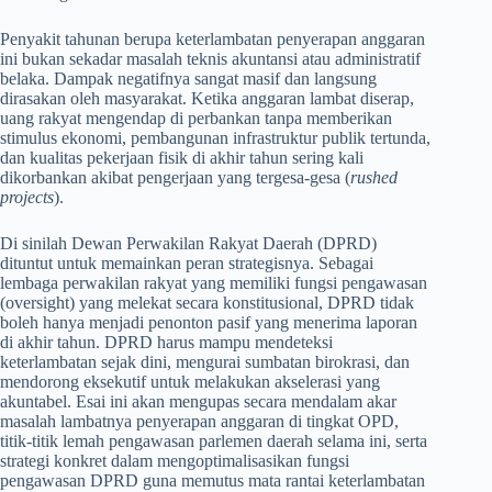
Penyakit tahunan berupa keterlambatan penyerapan anggaran
ini bukan sekadar masalah teknis akuntansi atau administratif
belaka. Dampak negatifnya sangat masif dan langsung
dirasakan oleh masyarakat. Ketika anggaran lambat diserap,
uang rakyat mengendap di perbankan tanpa memberikan
stimulus ekonomi, pembangunan infrastruktur publik tertunda,
dan kualitas pekerjaan fisik di akhir tahun sering kali
dikorbankan akibat pengerjaan yang tergesa-gesa (
rushed
projects
).
Di sinilah Dewan Perwakilan Rakyat Daerah (DPRD)
dituntut untuk memainkan peran strategisnya. Sebagai
lembaga perwakilan rakyat yang memiliki fungsi pengawasan
(oversight) yang melekat secara konstitusional, DPRD tidak
boleh hanya menjadi penonton pasif yang menerima laporan
di akhir tahun. DPRD harus mampu mendeteksi
keterlambatan sejak dini, mengurai sumbatan birokrasi, dan
mendorong eksekutif untuk melakukan akselerasi yang
akuntabel. Esai ini akan mengupas secara mendalam akar
masalah lambatnya penyerapan anggaran di tingkat OPD,
titik-titik lemah pengawasan parlemen daerah selama ini, serta
strategi konkret dalam mengoptimalisasikan fungsi
pengawasan DPRD guna memutus mata rantai keterlambatan