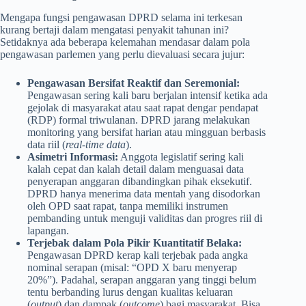
Mengapa fungsi pengawasan DPRD selama ini terkesan
kurang bertaji dalam mengatasi penyakit tahunan ini?
Setidaknya ada beberapa kelemahan mendasar dalam pola
pengawasan parlemen yang perlu dievaluasi secara jujur:
Pengawasan Bersifat Reaktif dan Seremonial:
Pengawasan sering kali baru berjalan intensif ketika ada
gejolak di masyarakat atau saat rapat dengar pendapat
(RDP) formal triwulanan. DPRD jarang melakukan
monitoring yang bersifat harian atau mingguan berbasis
data riil (
real-time data
).
Asimetri Informasi:
Anggota legislatif sering kali
kalah cepat dan kalah detail dalam menguasai data
penyerapan anggaran dibandingkan pihak eksekutif.
DPRD hanya menerima data mentah yang disodorkan
oleh OPD saat rapat, tanpa memiliki instrumen
pembanding untuk menguji validitas dan progres riil di
lapangan.
Terjebak dalam Pola Pikir Kuantitatif Belaka:
Pengawasan DPRD kerap kali terjebak pada angka
nominal serapan (misal: “OPD X baru menyerap
20%”). Padahal, serapan anggaran yang tinggi belum
tentu berbanding lurus dengan kualitas keluaran
(
output
) dan dampak (
outcome
) bagi masyarakat. Bisa