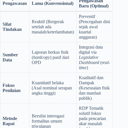
Pengawasan
Pengawasan
Lama (Konvensional)
Baru (Optimal)
Preventif
Reaktif (Bergerak
(Pencegahan dini
Sifat
setelah ada
sejak awal
Tindakan
masalah/keterlambatan)
kuartal
anggaran)
Integrasi data
Laporan berkas fisik
digital via
Sumber
(
hardcopy
) pasif dari
Legislative
Data
OPD
Dashboard
(
real-
time
)
Kualitatif dan
Kuantitatif belaka
Dampak
Fokus
(Asal nominal serapan
(Kesesuaian fisik
Penilaian
angka tinggi)
dan manfaat
publik)
RDP Tematik
solutif fokus
Bersifat interogasi
Metode
pada pencarian
formalitas umum
Rapat
akar masalah
triwulanan