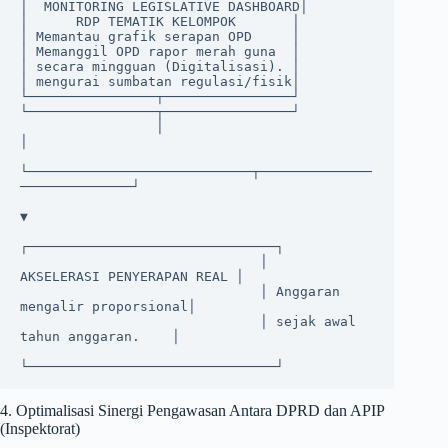
│  MONITORING LEGISLATIVE DASHBOARD│                       
│      RDP TEMATIK KELOMPOK       │

│ Memantau grafik serapan OPD     │                       
│ Memanggil OPD rapor merah guna  │

│ secara mingguan (Digitalisasi). │                       
│ mengurai sumbatan regulasi/fisik│

└────────────────┬────────────────┘                       
└────────────────┬────────────────┘

                 │                                                         
│

└────────────────────────────┬──────────────
──────────────┘

▼

┌───────────────────────────────┐

                              │    
AKSELERASI PENYERAPAN REAL │

                              │ Anggaran 
mengalir proporsional│

                              │ sejak awal 
tahun anggaran.    │

4. Optimalisasi Sinergi Pengawasan Antara DPRD dan APIP
(Inspektorat)