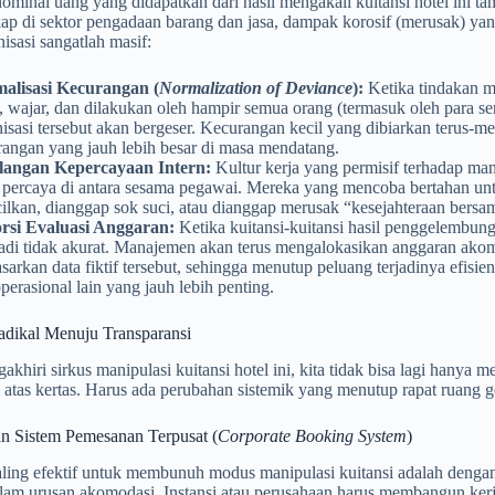
minal uang yang didapatkan dari hasil mengakali kuitansi hotel ini t
ap di sektor pengadaan barang dan jasa, dampak korosif (merusak) yan
nisasi sangatlah masif:
alisasi Kecurangan (
Normalization of Deviance
):
Ketika tindakan m
, wajar, dan dilakukan oleh hampir semua orang (termasuk oleh para se
nisasi tersebut akan bergeser. Kecurangan kecil yang dibiarkan terus
rangan yang jauh lebih besar di masa mendatang.
langan Kepercayaan Intern:
Kultur kerja yang permisif terhadap man
 percaya di antara sesama pegawai. Mereka yang mencoba bertahan untuk 
cilkan, dianggap sok suci, atau dianggap merusak “kesejahteraan bers
orsi Evaluasi Anggaran:
Ketika kuitansi-kuitansi hasil penggelembungan
adi tidak akurat. Manajemen akan terus mengalokasikan anggaran akom
sarkan data fiktif tersebut, sehingga menutup peluang terjadinya efisi
perasional lain yang jauh lebih penting.
dikal Menuju Transparansi
khiri sirkus manipulasi kuitansi hotel ini, kita tidak bisa lagi hany
di atas kertas. Harus ada perubahan sistemik yang menutup rapat ruang ge
an Sistem Pemesanan Terpusat (
Corporate Booking System
)
ling efektif untuk membunuh modus manipulasi kuitansi adalah dengan
lam urusan akomodasi. Instansi atau perusahaan harus membangun kerj