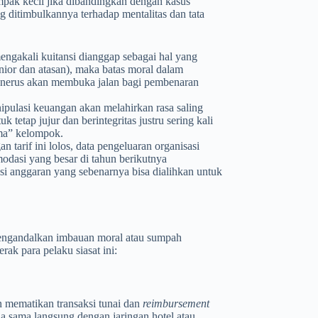
ampak kecil jika dibandingkan dengan kasus
g ditimbulkannya terhadap mentalitas dan tata
engakali kuitansi dianggap sebagai hal yang
nior dan atasan), maka batas moral dalam
-menerus akan membuka jalan bagi pembenaran
ipulasi keuangan akan melahirkan rasa saling
tetap jujur dan berintegritas justru sering kali
ama” kelompok.
 tarif ini lolos, data pengeluaran organisasi
odasi yang besar di tahun berikutnya
ensi anggaran yang sebenarnya bisa dialihkan untuk
a mengandalkan imbauan moral atau sumpah
rak para pelaku siasat ini:
 mematikan transaksi tunai dan
reimbursement
a sama langsung dengan jaringan hotel atau