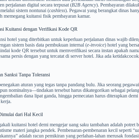
n perjalanan digital secara terpusat (
B2B Agency
). Pembayaran dilakuk
 melalui sistem nontunai (
cashless
). Pegawai yang berangkat dinas ha
ah memegang kuitansi fisik pembayaran kamar.
sasi Kuitansi dengan Verifikasi Kode QR
ansi hotel yang diterbitkan untuk keperluan perjalanan dinas wajib di
ngan sistem basis data pembukuan internal (
e-invoice
) hotel yang bers
ndai kode QR tersebut untuk memverifikasi secara instan apakah nam
sama persis dengan yang tercatat di server hotel. Jika ada ketidakcoco
an Sanksi Tanpa Toleransi
penegakan aturan yang tegas tanpa pandang bulu. Jika seorang pegawai
 pun nominalnya—tindakan tersebut harus dikategorikan sebagai pelang
ngembalian dana lipat ganda, hingga pemecatan harus diterapkan demi
kerja.
imulai dari Hal Kecil
akali kuitansi hotel demi mengejar uang saku tambahan adalah potret bu
tisme materi jangka pendek. Pembenaran-pembenaran kecil seperti “uan
ukannya” adalah racun pemikiran yang perlahan-lahan merusak fondasi 