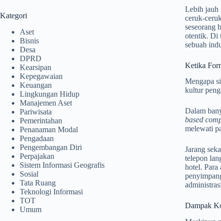
Lebih jauh 
Kategori
ceruk-ceruk
seseorang 
Aset
otentik. Di
Bisnis
sebuah indu
Desa
DPRD
Ketika For
Kearsipan
Kepegawaian
Mengapa sis
Keuangan
kultur pen
Lingkungan Hidup
Manajemen Aset
Dalam banya
Pariwisata
based comp
Pemerintahan
melewati pa
Penanaman Modal
Pengadaan
Pengembangan Diri
Jarang seka
Perpajakan
telepon la
Sistem Informasi Geografis
hotel. Par
Sosial
penyimpanga
Tata Ruang
administras
Teknologi Informasi
TOT
Dampak Ko
Umum