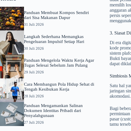
memilih lo
anggaran ak
Panduan Membuat Kompos Sendiri
persis sepe
dari Sisa Makanan Dapur
menggunakan
31 Juli 2026
3. Siasat 
Langkah Sederhana Memangkas
Pengeluaran Impulsif Setiap Hari
Di era digi
kode promo 
30 Juli 2026
sistem plaf
Bukti bayar
Panduan Mengelola Waktu Kerja Agar
dapat dikla
Tugas Selesai Sebelum Jam Pulang
29 Juli 2026
Simbiosis 
Cara Membangun Pola Hidup Sehat di
Satu hal ya
Tengah Kesibukan Kerja
jaringan s
akomodasi.
28 Juli 2026
Panduan Mengamankan Salinan
Bagi beber
Dokumen Identitas Pribadi dari
permintaan 
Penyalahgunaan
pasar (
cust
27 Juli 2026
tamu terseb