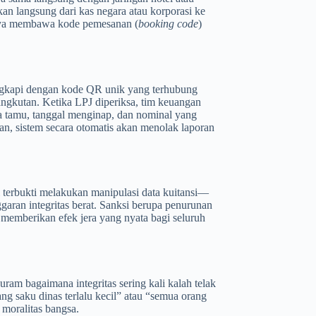
an langsung dari kas negara atau korporasi ke
nya membawa kode pemesanan (
booking code
)
lengkapi dengan kode QR unik yang terhubung
angkutan. Ketika LPJ diperiksa, tim keuangan
a tamu, tanggal menginap, dan nominal yang
kan, sistem secara otomatis akan menolak laporan
 terbukti melakukan manipulasi data kuitansi—
garan integritas berat. Sanksi berupa penurunan
 memberikan efek jera yang nyata bagi seluruh
ram bagaimana integritas sering kali kalah telak
g saku dinas terlalu kecil” atau “semua orang
moralitas bangsa.