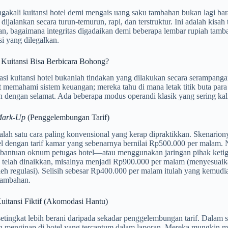
gakali kuitansi hotel demi mengais uang saku tambahan bukan lagi bar
 dijalankan secara turun-temurun, rapi, dan terstruktur. Ini adalah kisa
an, bagaimana integritas digadaikan demi beberapa lembar rupiah tamb
si yang dilegalkan.
Kuitansi Bisa Berbicara Bohong?
i kuitansi hotel bukanlah tindakan yang dilakukan secara serampangan
 memahami sistem keuangan; mereka tahu di mana letak titik buta para
 dengan selamat. Ada beberapa modus operandi klasik yang sering kali
ark-Up
(Penggelembungan Tarif)
salah satu cara paling konvensional yang kerap dipraktikkan. Skenari
l dengan tarif kamar yang sebenarnya bernilai Rp500.000 per malam. 
 bantuan oknum petugas hotel—atau menggunakan jaringan pihak keti
 telah dinaikkan, misalnya menjadi Rp900.000 per malam (menyesuaika
leh regulasi). Selisih sebesar Rp400.000 per malam itulah yang kemud
tambahan.
uitansi Fiktif (Akomodasi Hantu)
etingkat lebih berani daripada sekadar penggelembungan tarif. Dalam s
ah menginap di hotel yang tercantum dalam laporan. Mereka mungkin m