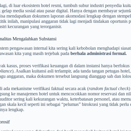
lagi, di luar ekosistem hotel resmi, tumbuh subur industri penyedia kuit
 gelap media sosial atau pasar digital. Hanya dengan membayar sejumlah 
bisa mendapatkan dokumen laporan akomodasi lengkap dengan stempel 
 titik inilah, manipulasi anggaran tidak lagi menjadi tindakan oportuni
stri kecurangan yang terorganisir.
malitas Mengalahkan Substansi
tem pengawasan internal kita sering kali kebobolan menghadapi siasat-s
gawasan kita yang masih terjebak pada
berhala administrasi formal.
k kasus, proses verifikasi keuangan di dalam instansi hanya berfokus
liance
). Asalkan kuitansi asli terlampir, ada tanda tangan petugas hote
gu anggaran, maka dokumen tersebut langsung dianggap sah dan lolos v
li ada mekanisme verifikasi faktual secara acak (
random factual check
)
ngsung ke manajemen hotel untuk mencocokkan nomor reservasi dan nila
a auditor sering kali kekurangan waktu, keterbatasan personel, atau 
n skala kecil seperti ini sebagai “pelumas” birokrasi yang tidak pe
inya lengkap.
rosif