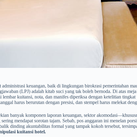
 administrasi keuangan, baik di lingkungan birokrasi pemerintahan m
jawaban (LPJ) adalah kitab suci yang tak boleh bernoda. Di atas meja k
 lembar kuitansi, nota, dan manifes diperiksa dengan ketelitian tingkat
anggal harus berurutan dengan presisi, dan stempel harus melekat deng
sekian banyak komponen laporan keuangan, sektor akomodasi—khususny
 sering mendapat sorotan tajam. Sebab, pos anggaran ini menelan porsi
alik dinding akuntabilitas formal yang tampak kokoh tersebut, tersim
ipulasi kuitansi hotel.