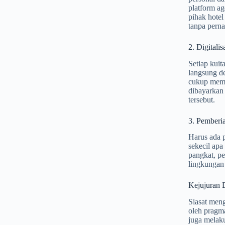
platform age
pihak hotel
tanpa pern
2. Digitali
Setiap kuit
langsung de
cukup memi
dibayarkan 
tersebut.
3. Pemberi
Harus ada 
sekecil apa
pangkat, pe
lingkungan 
Kejujuran D
Siasat meng
oleh pragma
juga melak