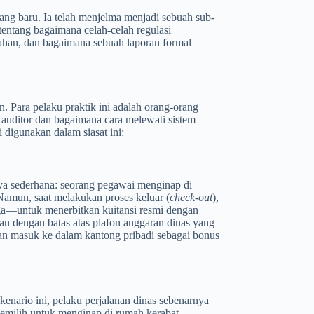
ang baru. Ia telah menjelma menjadi sebuah sub-
h tentang bagaimana celah-celah regulasi
ahan, dan bagaimana sebuah laporan formal
. Para pelaku praktik ini adalah orang-orang
 auditor dan bagaimana cara melewati sistem
 digunakan dalam siasat ini:
onya sederhana: seorang pegawai menginap di
Namun, saat melakukan proses keluar (
check-out
),
ga—untuk menerbitkan kuitansi resmi dengan
n dengan batas atas plafon anggaran dinas yang
ian masuk ke dalam kantong pribadi sebagai bonus
kenario ini, pelaku perjalanan dinas sebenarnya
emilih untuk menginap di rumah kerabat,