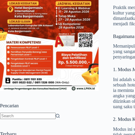
Praktik men
kultur yang
dimanfaatk
menjadi fik
Bagaimana 
Memanipulas
yang sangat
penyaringan
1. Modus
M
Ini adalah 
sebuah hote
ia meminta
angka yang
diizinkan o
Pencarian
uang saku 
2. Modus K
No
results
Modus ini s
Terbaru
tidak pern