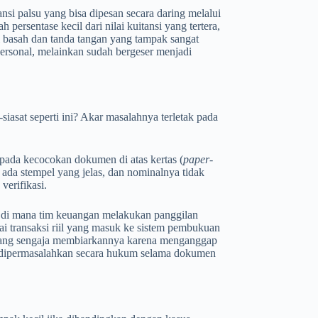
ansi palsu yang bisa dipesan secara daring melalui
persentase kecil dari nilai kuitansi yang tertera,
basah dan tanda tangan yang tampak sangat
s personal, melainkan sudah bergeser menjadi
iasat seperti ini? Akar masalahnya terletak pada
 pada kecocokan dokumen di atas kertas (
paper-
l, ada stempel yang jelas, dan nominalnya tidak
erifikasi.
 di mana tim keuangan melakukan panggilan
i transaksi riil yang masuk ke sistem pembukuan
memang sengaja membiarkannya karena menganggap
rlu dipermasalahkan secara hukum selama dokumen