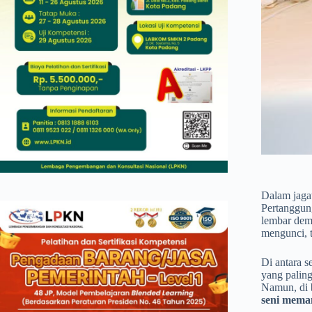
Dalam jagat
Pertanggung
lembar demi
mengunci, t
Di antara 
yang paling
Namun, di b
seni meman