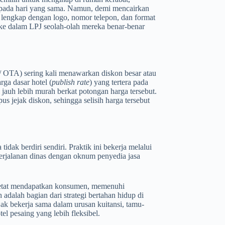
l pada hari yang sama. Namun, demi mencairkan
 lengkap dengan logo, nomor telepon, dan format
 ke dalam LPJ seolah-olah mereka benar-benar
/ OTA) sering kali menawarkan diskon besar atau
rga dasar hotel (
publish rate
) yang tertera pada
i jauh lebih murah berkat potongan harga tersebut.
s jejak diskon, sehingga selisih harga tersebut
tidak berdiri sendiri. Praktik ini bekerja melalui
erjalanan dinas dengan oknum penyedia jasa
 ketat mendapatkan konsumen, memenuhi
 adalah bagian dari strategi bertahan hidup di
jak bekerja sama dalam urusan kuitansi, tamu-
el pesaing yang lebih fleksibel.