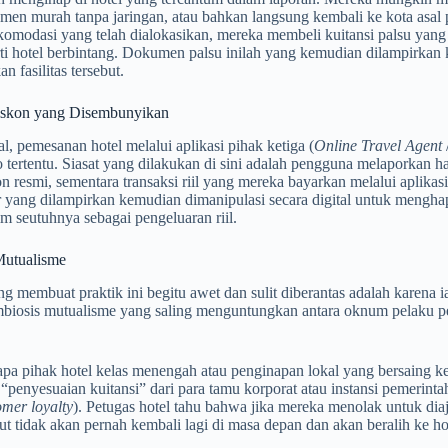
smen murah tanpa jaringan, atau bahkan langsung kembali ke kota asa
omodasi yang telah dialokasikan, mereka membeli kuitansi palsu yang
rti hotel berbintang. Dokumen palsu inilah yang kemudian dilampirkan
 fasilitas tersebut.
Diskon yang Disembunyikan
tal, pemesanan hotel melalui aplikasi pihak ketiga (
Online Travel Agent
tertentu. Siasat yang dilakukan di sini adalah pengguna melaporkan ha
on resmi, sementara transaksi riil yang mereka bayarkan melalui aplikas
 yang dilampirkan kemudian dimanipulasi secara digital untuk menghapu
im seutuhnya sebagai pengeluaran riil.
Mutualisme
ng membuat praktik ini begitu awet dan sulit diberantas adalah karena ia 
imbiosis mutualisme yang saling menguntungkan antara oknum pelaku p
apa pihak hotel kelas menengah atau penginapan lokal yang bersaing
“penyesuaian kuitansi” dari para tamu korporat atau instansi pemerintah
omer loyalty
). Petugas hotel tahu bahwa jika mereka menolak untuk dia
ut tidak akan pernah kembali lagi di masa depan dan akan beralih ke hot