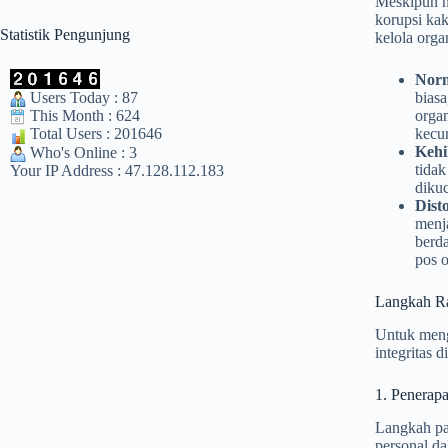
Meskipun no
korupsi kak
Statistik Pengunjung
kelola orga
Norm
Users Today : 87
biasa
This Month : 624
orga
kecu
Total Users : 201646
Kehi
Who's Online : 3
tidak
Your IP Address : 47.128.112.183
diku
Dist
menj
berda
pos o
Langkah Ra
Untuk menga
integritas 
1. Penerap
Langkah pa
personal da