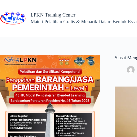
Skip
to
content
LPKN Training Center
Materi Pelatihan Gratis & Menarik Dalam Bentuk Ess
Siasat Men