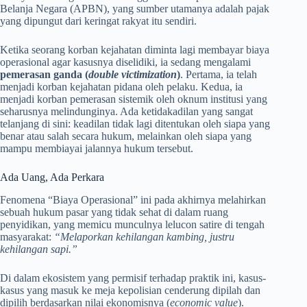
Belanja Negara (APBN), yang sumber utamanya adalah pajak
yang dipungut dari keringat rakyat itu sendiri.
Ketika seorang korban kejahatan diminta lagi membayar biaya
operasional agar kasusnya diselidiki, ia sedang mengalami
pemerasan ganda (
double victimization
)
. Pertama, ia telah
menjadi korban kejahatan pidana oleh pelaku. Kedua, ia
menjadi korban pemerasan sistemik oleh oknum institusi yang
seharusnya melindunginya. Ada ketidakadilan yang sangat
telanjang di sini: keadilan tidak lagi ditentukan oleh siapa yang
benar atau salah secara hukum, melainkan oleh siapa yang
mampu membiayai jalannya hukum tersebut.
Ada Uang, Ada Perkara
Fenomena “Biaya Operasional” ini pada akhirnya melahirkan
sebuah hukum pasar yang tidak sehat di dalam ruang
penyidikan, yang memicu munculnya lelucon satire di tengah
masyarakat:
“Melaporkan kehilangan kambing, justru
kehilangan sapi.”
Di dalam ekosistem yang permisif terhadap praktik ini, kasus-
kasus yang masuk ke meja kepolisian cenderung dipilah dan
dipilih berdasarkan nilai ekonomisnya (
economic value
).