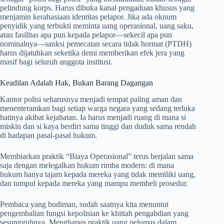
pelindung korps. Harus dibuka kanal pengaduan khusus yang
menjamin kerahasiaan identitas pelapor. Jika ada oknum
penyidik yang terbukti meminta uang operasional, uang saku,
atau fasilitas apa pun kepada pelapor—sekecil apa pun
nominalnya—sanksi pemecatan secara tidak hormat (PTDH)
harus dijatuhkan seketika demi memberikan efek jera yang
masif bagi seluruh anggota institusi.
Keadilan Adalah Hak, Bukan Barang Dagangan
Kantor polisi seharusnya menjadi tempat paling aman dan
menenteramkan bagi setiap warga negara yang sedang terluka
hatinya akibat kejahatan. Ia harus menjadi ruang di mana si
miskin dan si kaya berdiri sama tinggi dan duduk sama rendah
di hadapan pasal-pasal hukum.
Membiarkan praktik “Biaya Operasional” terus berjalan sama
saja dengan melegalkan hukum rimba modern: di mana
hukum hanya tajam kepada mereka yang tidak memiliki uang,
dan tumpul kepada mereka yang mampu membeli prosedur.
Pembaca yang budiman, sudah saatnya kita menuntut
pengembalian fungsi kepolisian ke khittah pengabdian yang
sesungguhnya. Menghapus praktik uang pelumas dalam