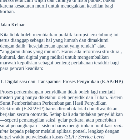
merasa terancam wajah dan citranya di mata publik, bukan
karena kesadaran murni untuk menegakkan keadilan bagi
korban.
Jalan Keluar
Kita tidak boleh membiarkan praktik korupsi terselubung ini
terus dianggap sebagai hal yang lumrah dan dimaklumi
dengan dalih “kesejahteraan aparat yang rendah” atau
“anggaran dinas yang minim”. Harus ada reformasi struktural,
kultural, dan digital yang radikal untuk mengembalikan
marwah kepolisian sebagai benteng pertahanan terakhir bagi
para pencari keadilan:
1. Digitalisasi dan Transparansi Proses Penyidikan (E-SP2HP)
Proses perkembangan penyidikan tidak boleh lagi menjadi
misteri yang hanya diketahui oleh penyidik dan Tuhan. Sistem
Surat Pemberitahuan Perkembangan Hasil Penyidikan
Elektronik (E-SP2HP) harus dirombak total dan diwajibkan
berjalan secara otomatis. Setiap kali ada tindakan penyelidikan
—seperti pemanggilan saksi, gelar perkara, atau penerbitan
surat penangkapan—sistem harus mengirimkan notifikasi
real-
time
kepada pelapor melalui aplikasi ponsel, lengkap dengan
target waktu penyelesaian kasus (
SLA / Service Level