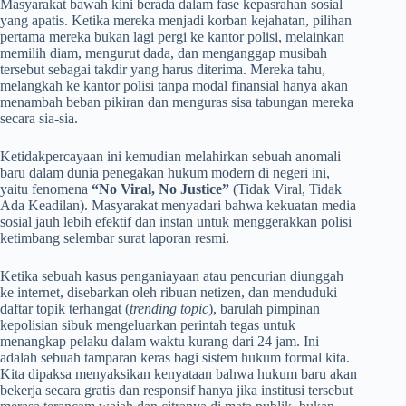
Masyarakat bawah kini berada dalam fase kepasrahan sosial
yang apatis. Ketika mereka menjadi korban kejahatan, pilihan
pertama mereka bukan lagi pergi ke kantor polisi, melainkan
memilih diam, mengurut dada, dan menganggap musibah
tersebut sebagai takdir yang harus diterima. Mereka tahu,
melangkah ke kantor polisi tanpa modal finansial hanya akan
menambah beban pikiran dan menguras sisa tabungan mereka
secara sia-sia.
Ketidakpercayaan ini kemudian melahirkan sebuah anomali
baru dalam dunia penegakan hukum modern di negeri ini,
yaitu fenomena
“No Viral, No Justice”
(Tidak Viral, Tidak
Ada Keadilan). Masyarakat menyadari bahwa kekuatan media
sosial jauh lebih efektif dan instan untuk menggerakkan polisi
ketimbang selembar surat laporan resmi.
Ketika sebuah kasus penganiayaan atau pencurian diunggah
ke internet, disebarkan oleh ribuan netizen, dan menduduki
daftar topik terhangat (
trending topic
), barulah pimpinan
kepolisian sibuk mengeluarkan perintah tegas untuk
menangkap pelaku dalam waktu kurang dari 24 jam. Ini
adalah sebuah tamparan keras bagi sistem hukum formal kita.
Kita dipaksa menyaksikan kenyataan bahwa hukum baru akan
bekerja secara gratis dan responsif hanya jika institusi tersebut