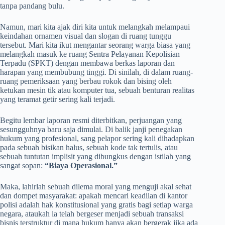
tanpa pandang bulu.
Namun, mari kita ajak diri kita untuk melangkah melampaui
keindahan ornamen visual dan slogan di ruang tunggu
tersebut. Mari kita ikut mengantar seorang warga biasa yang
melangkah masuk ke ruang Sentra Pelayanan Kepolisian
Terpadu (SPKT) dengan membawa berkas laporan dan
harapan yang membubung tinggi. Di sinilah, di dalam ruang-
ruang pemeriksaan yang berbau rokok dan bising oleh
ketukan mesin tik atau komputer tua, sebuah benturan realitas
yang teramat getir sering kali terjadi.
Begitu lembar laporan resmi diterbitkan, perjuangan yang
sesungguhnya baru saja dimulai. Di balik janji penegakan
hukum yang profesional, sang pelapor sering kali dihadapkan
pada sebuah bisikan halus, sebuah kode tak tertulis, atau
sebuah tuntutan implisit yang dibungkus dengan istilah yang
sangat sopan:
“Biaya Operasional.”
Maka, lahirlah sebuah dilema moral yang menguji akal sehat
dan dompet masyarakat: apakah mencari keadilan di kantor
polisi adalah hak konstitusional yang gratis bagi setiap warga
negara, ataukah ia telah bergeser menjadi sebuah transaksi
bisnis terstruktur di mana hukum hanya akan bergerak jika ada