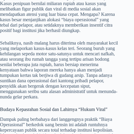
Kasus penipuan bernilai miliaran rupiah atau kasus yang
melibatkan figur publik dan viral di media sosial akan
mendapatkan atensi yang luar biasa cepat. Mengapa? Karena
kasus besar menjanjikan alokasi “biaya operasional” yang
tebal dari pelapor, atau setidaknya memberikan insentif citra
positif bagi institusi jika berhasil diungkap.
Sebaliknya, nasib malang harus diterima oleh masyarakat kecil
yang melaporkan kasus-kasus kelas teri. Seorang buruh yang
kehilangan sepeda motor satu-satunya untuk mencari nafkah,
atau seorang ibu rumah tangga yang tertipu arisan bodong
senilai beberapa juta rupiah, harus bersiap menerima
kenyataan bahwa laporan mereka hanya akan menjadi
tumpukan kertas tak berjiwa di gudang arsip. Tanpa adanya
suntikan dana operasional dari kantong pribadi pelapor,
penyidik akan bergerak dengan kecepatan siput,
menggunakan seribu satu alasan administratif untuk menunda-
nunda gelar perkara.
Budaya Kepasrahan Sosial dan Lahirnya “Hukum Viral”
Dampak paling berbahaya dari langgengnya praktik “Biaya
Operasional” berkedok uang bensin ini adalah runtuhnya
kepercayaan publik secara total terhadap institusi kepolisian.