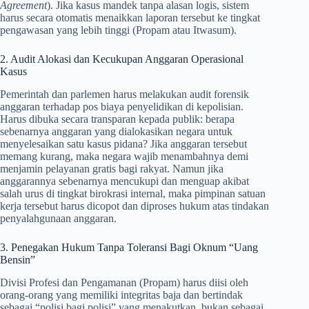
Agreement
). Jika kasus mandek tanpa alasan logis, sistem
harus secara otomatis menaikkan laporan tersebut ke tingkat
pengawasan yang lebih tinggi (Propam atau Itwasum).
2. Audit Alokasi dan Kecukupan Anggaran Operasional
Kasus
Pemerintah dan parlemen harus melakukan audit forensik
anggaran terhadap pos biaya penyelidikan di kepolisian.
Harus dibuka secara transparan kepada publik: berapa
sebenarnya anggaran yang dialokasikan negara untuk
menyelesaikan satu kasus pidana? Jika anggaran tersebut
memang kurang, maka negara wajib menambahnya demi
menjamin pelayanan gratis bagi rakyat. Namun jika
anggarannya sebenarnya mencukupi dan menguap akibat
salah urus di tingkat birokrasi internal, maka pimpinan satuan
kerja tersebut harus dicopot dan diproses hukum atas tindakan
penyalahgunaan anggaran.
3. Penegakan Hukum Tanpa Toleransi Bagi Oknum “Uang
Bensin”
Divisi Profesi dan Pengamanan (Propam) harus diisi oleh
orang-orang yang memiliki integritas baja dan bertindak
sebagai “polisi bagi polisi” yang menakutkan, bukan sebagai