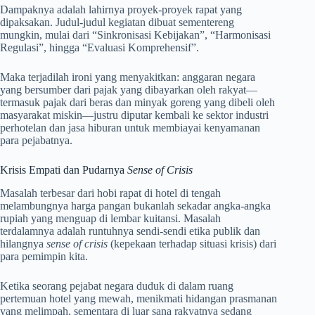
Dampaknya adalah lahirnya proyek-proyek rapat yang
dipaksakan. Judul-judul kegiatan dibuat sementereng
mungkin, mulai dari “Sinkronisasi Kebijakan”, “Harmonisasi
Regulasi”, hingga “Evaluasi Komprehensif”.
Maka terjadilah ironi yang menyakitkan: anggaran negara
yang bersumber dari pajak yang dibayarkan oleh rakyat—
termasuk pajak dari beras dan minyak goreng yang dibeli oleh
masyarakat miskin—justru diputar kembali ke sektor industri
perhotelan dan jasa hiburan untuk membiayai kenyamanan
para pejabatnya.
Krisis Empati dan Pudarnya
Sense of Crisis
Masalah terbesar dari hobi rapat di hotel di tengah
melambungnya harga pangan bukanlah sekadar angka-angka
rupiah yang menguap di lembar kuitansi. Masalah
terdalamnya adalah runtuhnya sendi-sendi etika publik dan
hilangnya
sense of crisis
(kepekaan terhadap situasi krisis) dari
para pemimpin kita.
Ketika seorang pejabat negara duduk di dalam ruang
pertemuan hotel yang mewah, menikmati hidangan prasmanan
yang melimpah, sementara di luar sana rakyatnya sedang