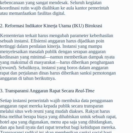
kebencanaan yang sangat mendesak. Seluruh kegiatan
koordinasi rutin wajib dialihkan ke aula kantor pemerintah
atau memanfaatkan fasilitas digital.
2. Reformasi Indikator Kinerja Utama (IKU) Birokrasi
Kementerian terkait harus mengubah parameter keberhasilan
sebuah instansi. Efisiensi anggaran harus dijadikan poin
tertinggi dalam penilaian kinerja. Instansi yang mampu
menyelesaikan masalah publik dengan serapan anggaran
kedinasan yang minimal—namun memberikan dampak nyata
yang maksimal di masyarakat—harus diberikan penghargaan
(
reward
). Sebaliknya, instansi yang boros dalam anggaran
rapat dan perjalanan dinas harus diberikan sanksi pemotongan
anggaran di tahun berikutnya.
3. Transparansi Anggaran Rapat Secara
Real-Time
Setiap instansi pemerintah wajib membuka data penggunaan
anggaran rapat mereka kepada publik secara transparan
melalui situs web resmi yang mudah diakses. Rakyat harus
bisa melihat berapa biaya yang dihabiskan untuk sebuah rapat,
hotel apa yang digunakan, menu apa saja yang dihidangkan,
dan apa hasil nyata dari rapat tersebut bagi kehidupan mereka.
Transparansi radikal ini akan memberikan sanksi sosial bagi