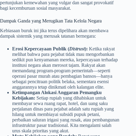
pertunjukan kemewahan yang vulgar dan sangat provokatif
bagi kecemburuan sosial masyarakat.
Dampak Ganda yang Merugikan Tata Kelola Negara
Kebiasaan buruk ini jika terus dipelihara akan membawa
dampak sistemik yang merusak tatanan bernegara:
Erosi Kepercayaan Publik (
Distrust
):
Ketika rakyat
melihat bahwa para pejabat tidak mau mengorbankan
sedikit pun kenyamanan mereka, kepercayaan terhadap
institusi negara akan merosot tajam. Rakyat akan
memandang program-program pemerintah—seperti
operasi pasar murah atau pembagian bansos—hanya
sebagai pencitraan politik belaka, sementara esensi
anggarannya tetap dinikmati oleh kalangan elite.
Ketimpangan Alokasi Anggaran Pemangku
Kebijakan:
Setiap rupiah yang dihabiskan untuk
membayar sewa ruang rapat, hotel, dan uang saku
perjalanan dinas para pejabat adalah satu rupiah yang
hilang untuk membiayai subsidi pupuk petani,
perbaikan saluran irigasi yang rusak, atau pembangunan
infrastruktur pasar tradisional. Kita mengalami salah
urus skala prioritas yang akut.