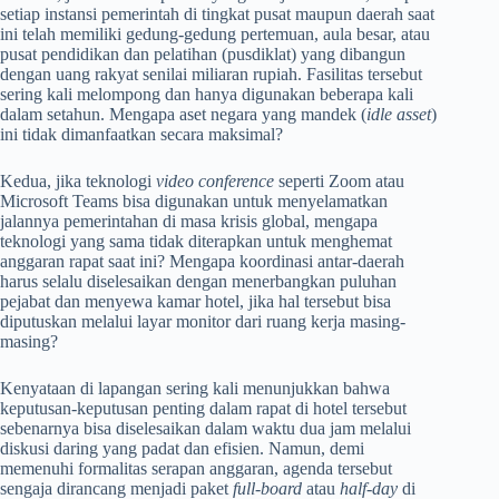
setiap instansi pemerintah di tingkat pusat maupun daerah saat
ini telah memiliki gedung-gedung pertemuan, aula besar, atau
pusat pendidikan dan pelatihan (pusdiklat) yang dibangun
dengan uang rakyat senilai miliaran rupiah. Fasilitas tersebut
sering kali melompong dan hanya digunakan beberapa kali
dalam setahun. Mengapa aset negara yang mandek (
idle asset
)
ini tidak dimanfaatkan secara maksimal?
Kedua, jika teknologi
video conference
seperti Zoom atau
Microsoft Teams bisa digunakan untuk menyelamatkan
jalannya pemerintahan di masa krisis global, mengapa
teknologi yang sama tidak diterapkan untuk menghemat
anggaran rapat saat ini? Mengapa koordinasi antar-daerah
harus selalu diselesaikan dengan menerbangkan puluhan
pejabat dan menyewa kamar hotel, jika hal tersebut bisa
diputuskan melalui layar monitor dari ruang kerja masing-
masing?
Kenyataan di lapangan sering kali menunjukkan bahwa
keputusan-keputusan penting dalam rapat di hotel tersebut
sebenarnya bisa diselesaikan dalam waktu dua jam melalui
diskusi daring yang padat dan efisien. Namun, demi
memenuhi formalitas serapan anggaran, agenda tersebut
sengaja dirancang menjadi paket
full-board
atau
half-day
di