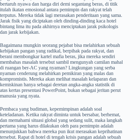
bertaruh nyawa dan harga diri demi segantang beras, di titik
itulah ikatan emosional antara pemimpin dan rakyat telah
terputus. Mereka tidak lagi merasakan penderitaan yang sama.
Jarak fisik yang diciptakan oleh dinding-dinding kaca hotel
bintang lima itu pada akhirnya menciptakan jarak psikologis
dan jarak kebijakan.
Bagaimana mungkin seorang pejabat bisa melahirkan sebuah
kebijakan pangan yang radikal, berpihak pada rakyat, dan
berani membongkar kartel mafia beras, jika mereka sendiri
membahas masalah tersebut sambil mengunyah camilan mahal
di ruangan ber-AC yang nyaman? Lingkungan yang serba
nyaman cenderung melahirkan pemikiran yang malas dan
kompromistis. Mereka akan melihat masalah kelaparan dan
kemiskinan hanya sebagai deretan angka-angka statistik di
atas kertas presentasi PowerPoint, bukan sebagai jeritan perut
manusia yang nyata.
Pembaca yang budiman, kepemimpinan adalah soal
keteladanan. Ketika rakyat diminta untuk bersabar, berhemat,
dan memahami situasi global yang sedang sulit, maka langkah
pertama yang harus dilakukan oleh para pemimpin adalah
menunjukkan bahwa mereka pun ikut merasakan keprihatinan
tersebut. Rapat di hotel di tengah krisis pangan adalah sebuah