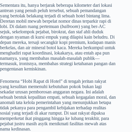
Sementara itu, hanya berjarak beberapa kilometer dari lokasi
antrean yang penuh peluh tersebut, sebuah pemandangan
yang bertolak belakang terjadi di sebuah hotel bintang lima.
Deretan mobil mewah berpelat nomor dinas terparkir rapi di
lobi. Di dalam ruang pertemuan (
ballroom
) yang ber-AC
sejuk, sekelompok pejabat, birokrat, dan staf ahli duduk
dengan nyaman di kursi empuk yang dilapisi kain beludru. Di
depan mereka, tersaji secangkir kopi premium, kudapan manis
berkelas, dan air mineral botol kaca. Mereka berkumpul untuk
menghadiri rapat koordinasi, lokakarya, atau entah apa pun
namanya, yang membahas masalah-masalah publik—
termasuk, ironisnya, membahas strategi ketahanan pangan dan
pengentasan kemiskinan.
Fenomena “Hobi Rapat di Hotel” di tengah jeritan rakyat
yang kesulitan memenuhi kebutuhan pokok bukan lagi
sekadar urusan pemborosan anggaran negara. Ini adalah
sebuah bentuk kepailitan empati, sebuah kegagalan moral, dan
anomali tata kelola pemerintahan yang menunjukkan betapa
tidak pekanya para pengambil kebijakan terhadap realitas
sosial yang terjadi di akar rumput. Di saat rakyat dipaksa
memperketat ikat pinggang hingga ke lubang terakhir, para
pejabat justru masih asyik menikmati fasilitas mewah atas
nama kedinasan.