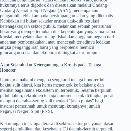
hukumnya terus digodok dan disesuaikan melalui Undang-
Undang Aparatur Sipil Negara (ASN), menempatkan
pengambil kebijakan pada persimpangan jalan yang dilematis.
Kebijakan ini bukan sekadar urusan utak-atik regulasi
ketenagakerjaan sektor publik, melainkan sebuah pertaruhan
besar yang mempertemukan dua kepentingan yang sama-sama
krusial: menyelamatkan ruang fiskal dan anggaran negara dari
ancaman pembengkakan, atau mencegah terjadinya ledakan
angka pengangguran baru yang berpotensi memicu
guncangan sosial dan ekonomi di tingkat akar rumput.
Akar Sejarah dan Ketergantungan Kronis pada Tenaga
Honorer
Untuk memahami mengapa sengkarut tenaga honorer ini
begitu sulit diurai, kita harus menengok ke belakang dan
melihat bagaimana ekosistem ini terbentuk. Selama berpuluh-
puluh tahun, rekrutmen tenaga honorer—baik di tingkat pusat
maupun daerah—sering kali menjadi “jalan pintas” bagi
instansi pemerintah untuk menutupi kurangnya jumlah
Pegawai Negeri Sipil (PNS).
Kekurangan ini sangat terasa di sektor-sektor pelayanan dasar
seperti pendidikan dan kesehatan. Di daerah-daerah terpencil,