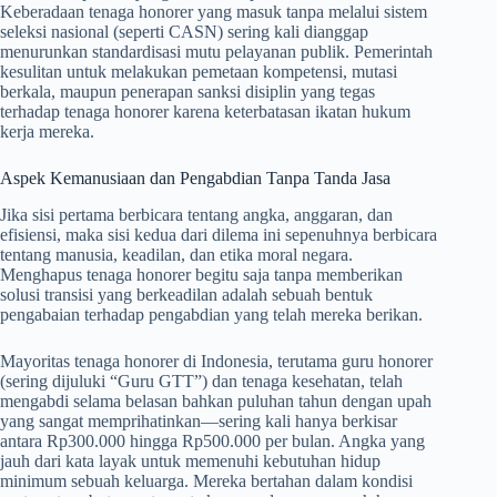
Keberadaan tenaga honorer yang masuk tanpa melalui sistem
seleksi nasional (seperti CASN) sering kali dianggap
menurunkan standardisasi mutu pelayanan publik. Pemerintah
kesulitan untuk melakukan pemetaan kompetensi, mutasi
berkala, maupun penerapan sanksi disiplin yang tegas
terhadap tenaga honorer karena keterbatasan ikatan hukum
kerja mereka.
Aspek Kemanusiaan dan Pengabdian Tanpa Tanda Jasa
Jika sisi pertama berbicara tentang angka, anggaran, dan
efisiensi, maka sisi kedua dari dilema ini sepenuhnya berbicara
tentang manusia, keadilan, dan etika moral negara.
Menghapus tenaga honorer begitu saja tanpa memberikan
solusi transisi yang berkeadilan adalah sebuah bentuk
pengabaian terhadap pengabdian yang telah mereka berikan.
Mayoritas tenaga honorer di Indonesia, terutama guru honorer
(sering dijuluki “Guru GTT”) dan tenaga kesehatan, telah
mengabdi selama belasan bahkan puluhan tahun dengan upah
yang sangat memprihatinkan—sering kali hanya berkisar
antara Rp300.000 hingga Rp500.000 per bulan. Angka yang
jauh dari kata layak untuk memenuhi kebutuhan hidup
minimum sebuah keluarga. Mereka bertahan dalam kondisi