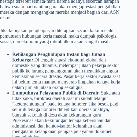
nestapa tersebut semata-mata karena adanya secercah harapan
bahwa suatu hari nanti negara akan mengapresiasi pengabdian
mereka dengan mengangkat mereka menjadi bagian dari ASN
resmi.
Jika kebijakan penghapusan diterapkan secara kaku melalui
pemutusan hubungan kerja massal, maka dampak psikologis,
sosial, dan ekonomi yang ditimbulkan akan sangat masif:
Kehilangan Penghidupan Instan bagi Jutaan
Keluarga:
Di tengah situasi ekonomi global dan
domestik yang dinamis, melempar jutaan pekerja sektor
publik ke jurang pengangguran akan menaikkan angka
kemiskinan secara drastis. Pasar kerja sektor swasta saat
ini belum tentu mampu menyerap limpahan tenaga kerja
dalam jumlah jutaan orang sekaligus.
Lumpuhnya Pelayanan Publik di Daerah:
Suka atau
tidak suka, birokrasi daerah saat ini sudah telanjur
“ketergantungan” pada tenaga honorer. Jika besok pagi
seluruh tenaga honorer dihentikan operasionalnya,
banyak sekolah di desa akan kekurangan guru,
Puskesmas akan kekurangan tenaga kebersihan dan
administrasi, dan kantor-kantor kelurahan akan
mengalami kelangkaan petugas pelayanan dokumen
kependudukan.