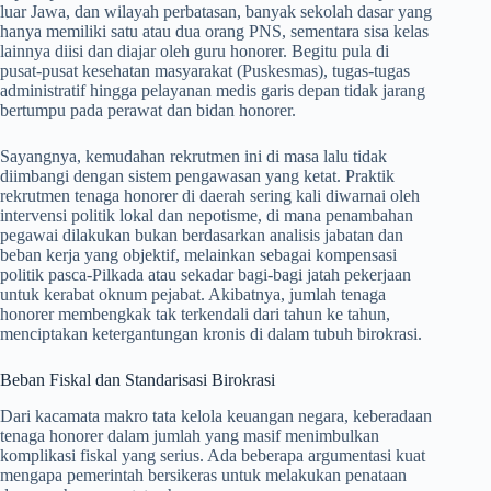
luar Jawa, dan wilayah perbatasan, banyak sekolah dasar yang
hanya memiliki satu atau dua orang PNS, sementara sisa kelas
lainnya diisi dan diajar oleh guru honorer. Begitu pula di
pusat-pusat kesehatan masyarakat (Puskesmas), tugas-tugas
administratif hingga pelayanan medis garis depan tidak jarang
bertumpu pada perawat dan bidan honorer.
Sayangnya, kemudahan rekrutmen ini di masa lalu tidak
diimbangi dengan sistem pengawasan yang ketat. Praktik
rekrutmen tenaga honorer di daerah sering kali diwarnai oleh
intervensi politik lokal dan nepotisme, di mana penambahan
pegawai dilakukan bukan berdasarkan analisis jabatan dan
beban kerja yang objektif, melainkan sebagai kompensasi
politik pasca-Pilkada atau sekadar bagi-bagi jatah pekerjaan
untuk kerabat oknum pejabat. Akibatnya, jumlah tenaga
honorer membengkak tak terkendali dari tahun ke tahun,
menciptakan ketergantungan kronis di dalam tubuh birokrasi.
Beban Fiskal dan Standarisasi Birokrasi
Dari kacamata makro tata kelola keuangan negara, keberadaan
tenaga honorer dalam jumlah yang masif menimbulkan
komplikasi fiskal yang serius. Ada beberapa argumentasi kuat
mengapa pemerintah bersikeras untuk melakukan penataan