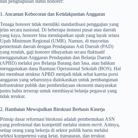
dan penghapusan status honorer:
1. Ancaman Kebocoran dan Ketidakpastian Anggaran
Tenaga honorer tidak memiliki standardisasi penggajian yang
jelas secara nasional. Di beberapa instansi pusat atau daerah
yang kaya, honorer bisa mendapatkan upah yang layak setara
Upah Minimum Regional (UMR). Namun, di mayoritas
pemerintah daerah dengan Pendapatan Asli Daerah (PAD)
yang rendah, gaji honorer dibayarkan secara fluktuatif
menggunakan Anggaran Pendapatan dan Belanja Daerah
(APBD) melalui pos Belanja Barang dan Jasa, atau bahkan
menggunakan dana Bantuan Operasional Sekolah (BOS). Hal
ini membuat struktur APBD menjadi tidak sehat karena porsi
anggaran yang seharusnya dialokasikan untuk pembangunan
infrastruktur publik dan pemberdayaan ekonomi masyarakat
justru habis terserap untuk membiayai belanja pegawai yang
tidak terukur.
2. Hambatan Mewujudkan Birokrasi Berbasis Kinerja
Prinsip dasar reformasi birokrasi adalah pembentukan ASN
yang profesional dan kompetitif melalui sistem
merit
. Artinya,
setiap orang yang bekerja di sektor publik harus melalui
seleksi kompetensi yang ketat, transparan, dan terukur.