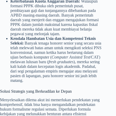
Keterbatasan Kuota Anggaran Daerah:
Walaupun
formasi PPPK dibuka oleh pemerintah pusat,
pembiayaan gaji dan tunjangannya dibebankan pada
APBD masing-masing daerah. Banyak pemerintah
daerah yang menjerit dan enggan mengajukan formasi
PPPK dalam jumlah maksimal karena kapasitas fiskal
daerah mereka tidak akan kuat membiayai belanja
pegawai yang melonjak tajam.
Kendala Hambatan Usia dan Kompetensi Teknis
Seleksi:
Banyak tenaga honorer senior yang secara usia
telah melewati batas aman untuk mengikuti seleksi PNS
konvensional, namun ketika harus bertarung dalam
ujian berbasis komputer (
Computer Assisted Test
/CAT)
melawan lulusan baru (
fresh graduates
), mereka sering
kali kalah dalam kecepatan logis akademik. Padahal,
dari segi pengalaman empiris mengajar atau melayani
pasien di lapangan, para honorer senior ini jauh lebih
matang.
Solusi Strategis yang Berkeadilan ke Depan
Menyelesaikan dilema akut ini memerlukan pendekatan yang
komprehensif, tidak bisa hanya mengandalkan pendekatan
hukum formalisme regulasi semata. Diperlukan formula
kebijakan yang melunakkan benturan antara efisiensi