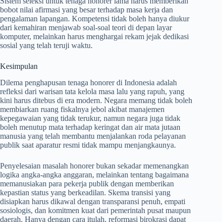
Sistem seleksi untuk tenaga honorer lama harus memberikan
bobot nilai afirmasi yang besar terhadap masa kerja dan
pengalaman lapangan. Kompetensi tidak boleh hanya diukur
dari kemahiran menjawab soal-soal teori di depan layar
komputer, melainkan harus menghargai rekam jejak dedikasi
sosial yang telah teruji waktu.
Kesimpulan
Dilema penghapusan tenaga honorer di Indonesia adalah
refleksi dari warisan tata kelola masa lalu yang rapuh, yang
kini harus ditebus di era modern. Negara memang tidak boleh
membiarkan ruang fiskalnya jebol akibat manajemen
kepegawaian yang tidak terukur, namun negara juga tidak
boleh menutup mata terhadap keringat dan air mata jutaan
manusia yang telah membantu menjalankan roda pelayanan
publik saat aparatur resmi tidak mampu menjangkaunya.
Penyelesaian masalah honorer bukan sekadar memenangkan
logika angka-angka anggaran, melainkan tentang bagaimana
memanusiakan para pekerja publik dengan memberikan
kepastian status yang berkeadilan. Skema transisi yang
disiapkan harus dikawal dengan transparansi penuh, empati
sosiologis, dan komitmen kuat dari pemerintah pusat maupun
daerah. Hanya dengan cara itulah, reformasi birokrasi dapat