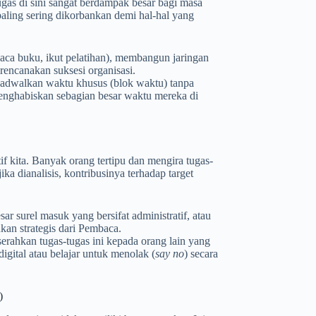
ugas di sini sangat berdampak besar bagi masa
i paling sering dikorbankan demi hal-hal yang
baca buku, ikut pelatihan), membangun jaringan
rencanakan suksesi organisasi.
jadwalkan waktu khusus (blok waktu) tanpa
menghabiskan sebagian besar waktu mereka di
f kita. Banyak orang tertipu dan mengira tugas-
ka dianalisis, kontribusinya terhadap target
sar surel masuk yang bersifat administratif, atau
an strategis dari Pembaca.
erahkan tugas-tugas ini kepada orang lain yang
igital atau belajar untuk menolak (
say no
) secara
)