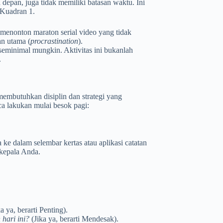
 depan, juga tidak memiliki batasan waktu. Ini
i Kuadran 1.
 menonton maraton serial video yang tidak
an utama (
procrastination
).
 seminimal mungkin. Aktivitas ini bukanlah
.
membutuhkan disiplin dan strategi yang
ca lakukan mulai besok pagi:
ke dalam selembar kertas atau aplikasi catatan
i kepala Anda.
a ya, berarti Penting).
 hari ini?
(Jika ya, berarti Mendesak).