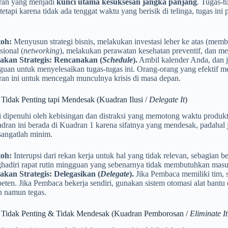
dran yang menjadi
kunci utama kesuksesan jangka panjang
. Tugas-t
 tetapi karena tidak ada tenggat waktu yang berisik di telinga, tugas in
oh:
Menyusun strategi bisnis, melakukan investasi leher ke atas (mem
sional (
networking
), melakukan perawatan kesehatan preventif, dan me
akan Strategis:
Rencanakan (
Schedule
).
Ambil kalender Anda, dan 
guan untuk menyelesaikan tugas-tugas ini. Orang-orang yang efektif 
ran ini untuk mencegah munculnya krisis di masa depan.
 Tidak Penting tapi Mendesak (Kuadran Ilusi /
Delegate It
)
 dipenuhi oleh kebisingan dan distraksi yang memotong waktu produkti
adran ini berada di Kuadran 1 karena sifatnya yang mendesak, padahal ji
sangatlah minim.
oh:
Interupsi dari rekan kerja untuk hal yang tidak relevan, sebagian be
hadiri rapat rutin mingguan yang sebenarnya tidak membutuhkan masuk
akan Strategis:
Delegasikan (
Delegate
).
Jika Pembaca memiliki tim, s
ten. Jika Pembaca bekerja sendiri, gunakan sistem otomasi alat bantu d
n namun tegas.
 Tidak Penting & Tidak Mendesak (Kuadran Pemborosan /
Eliminate It