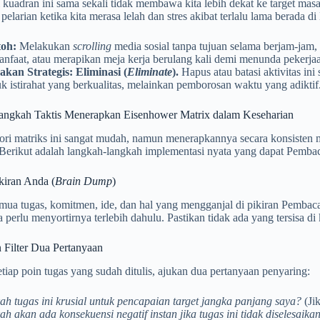
i kuadran ini sama sekali tidak membawa kita lebih dekat ke target masa
 pelarian ketika kita merasa lelah dan stres akibat terlalu lama berada d
oh:
Melakukan
scrolling
media sosial tanpa tujuan selama berjam-jam,
anfaat, atau merapikan meja kerja berulang kali demi menunda pekerja
akan Strategis:
Eliminasi (
Eliminate
).
Hapus atau batasi aktivitas ini
k istirahat yang berkualitas, melainkan pemborosan waktu yang adiktif
ngkah Taktis Menerapkan Eisenhower Matrix dalam Keseharian
ori matriks ini sangat mudah, namun menerapkannya secara konsisten 
. Berikut adalah langkah-langkah implementasi nyata yang dapat Pemba
kiran Anda (
Brain Dump
)
mua tugas, komitmen, ide, dan hal yang mengganjal di pikiran Pembaca 
pa perlu menyortirnya terlebih dahulu. Pastikan tidak ada yang tersisa d
 Filter Dua Pertanyaan
tiap poin tugas yang sudah ditulis, ajukan dua pertanyaan penyaring:
h tugas ini krusial untuk pencapaian target jangka panjang saya?
(Jik
h akan ada konsekuensi negatif instan jika tugas ini tidak diselesaikan