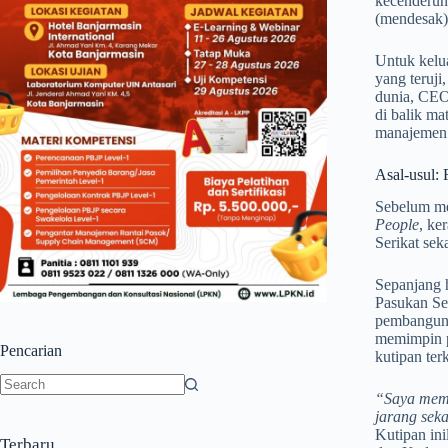
kecenderun
(mendesak),
Untuk kelu
yang teruji
dunia, CEO
di balik m
manajemen 
Asal-usul: 
Sebelum me
People
, ke
Serikat sek
Sepanjang 
Pasukan Se
pembanguna
memimpin p
Pencarian
kutipan ter
“Saya memi
No
jarang sek
results
Kutipan in
Terbaru