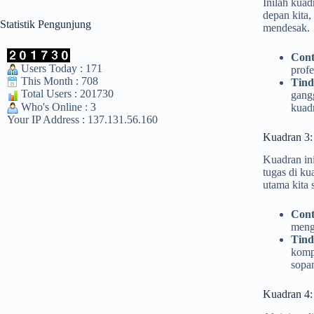
Inilah kua
depan kita,
Statistik Pengunjung
mendesak.
Cont
Users Today : 171
profe
This Month : 708
Tind
Total Users : 201730
gang
Who's Online : 3
kuad
Your IP Address : 137.131.56.160
Kuadran 3:
Kuadran ini
tugas di ku
utama kita 
Cont
meng
Tind
kompe
sopa
Kuadran 4: