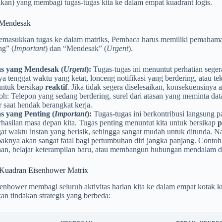
kan) yang membagi tugas-tugas kita ke dalam empat kuadrant logis.
 Mendesak
masukkan tugas ke dalam matriks, Pembaca harus memiliki pemahaman
ng” (
Important
) dan “Mendesak” (
Urgent
).
s yang Mendesak (
Urgent
):
Tugas-tugas ini menuntut perhatian seger
a tenggat waktu yang ketat, lonceng notifikasi yang berdering, atau 
untuk bersikap
reaktif
. Jika tidak segera diselesaikan, konsekuensinya
h: Telepon yang sedang berdering, surel dari atasan yang meminta dat
 saat hendak berangkat kerja.
s yang Penting (
Important
):
Tugas-tugas ini berkontribusi langsung pa
hasilan masa depan kita. Tugas penting menuntut kita untuk bersikap
p
at waktu instan yang berisik, sehingga sangat mudah untuk ditunda. Na
aknya akan sangat fatal bagi pertumbuhan diri jangka panjang. Contoh
nan, belajar keterampilan baru, atau membangun hubungan mendalam d
Kuadran Eisenhower Matrix
enhower membagi seluruh aktivitas harian kita ke dalam empat kotak ku
n tindakan strategis yang berbeda: