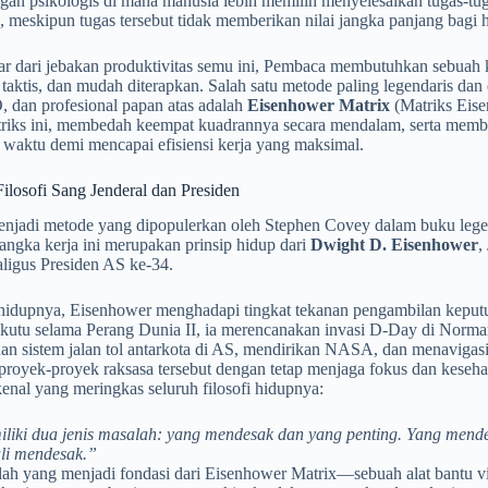
gan psikologis di mana manusia lebih memilih menyelesaikan tugas-tu
 meskipun tugas tersebut tidak memberikan nilai jangka panjang bagi h
ar dari jebakan produktivitas semu ini, Pembaca membutuhkan sebuah k
, taktis, dan mudah diterapkan. Salah satu metode paling legendaris da
, dan profesional papan atas adalah
Eisenhower Matrix
(Matriks Eisen
atriks ini, membedah keempat kuadrannya secara mendalam, serta memb
waktu demi mencapai efisiensi kerja yang maksimal.
Filosofi Sang Jenderal dan Presiden
njadi metode yang dipopulerkan oleh Stephen Covey dalam buku lege
rangka kerja ini merupakan prinsip hidup dari
Dwight D. Eisenhower
,
aligus Presiden AS ke-34.
hidupnya, Eisenhower menghadapi tingkat tekanan pengambilan keputusa
kutu selama Perang Dunia II, ia merencanakan invasi D-Day di Norman
n sistem jalan tol antarkota di AS, mendirikan NASA, dan menaviga
royek-proyek raksasa tersebut dengan tetap menjaga fokus dan keseha
kenal yang meringkas seluruh filosofi hidupnya:
liki dua jenis masalah: yang mendesak dan yang penting. Yang mendes
ali mendesak.”
ilah yang menjadi fondasi dari Eisenhower Matrix—sebuah alat bantu 