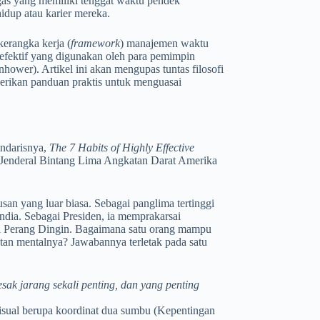
gas yang memiliki tenggat waktu pendek
idup atau karier mereka.
erangka kerja (
framework
) manajemen waktu
n efektif yang digunakan oleh para pemimpin
hower). Artikel ini akan mengupas tuntas filosofi
erikan panduan praktis untuk menguasai
ndarisnya,
The 7 Habits of Highly Effective
 Jenderal Bintang Lima Angkatan Darat Amerika
n yang luar biasa. Sebagai panglima tertinggi
dia. Sebagai Presiden, ia memprakarsai
si Perang Dingin. Bagaimana satu orang mampu
tan mentalnya? Jawabannya terletak pada satu
ak jarang sekali penting, dan yang penting
visual berupa koordinat dua sumbu (Kepentingan