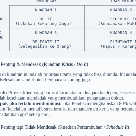
   MENDESAK                     TIDAK MENDESAK

───────────────────────┐

   KUADRAN 2           │

                       │

encanakan Waktunya)    │

───────────────────────┤

   ELIMINATE IT        │

Hapus / Kurangi)       │

 Penting & Mendesak (Kuadran Krisis /
Do It
)
 di kuadran ini adalah prioritas utama yang tidak bisa ditunda. Ini adal
diselesaikan sendiri oleh Pembaca sekarang juga.
oh:
Proyek klien yang harus dikirim dalam dua jam ke depan, server si
lah kesehatan mendadak yang membutuhkan penanganan dokter.
ak jika terlalu mendominasi:
Jika Pembaca menghabiskan 80% wakt
out
(kelelahan mental), stres kronis, dan manajemen kerja yang beranta
adamkan api” setiap hari.
 Penting tapi Tidak Mendesak (Kuadran Pertumbuhan /
Schedule It
)