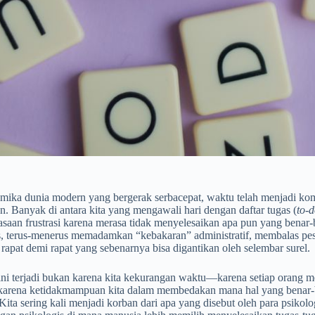
ika dunia modern yang bergerak serbacepat, waktu telah menjadi komod
n. Banyak di antara kita yang mengawali hari dengan daftar tugas (
to-d
saan frustrasi karena merasa tidak menyelesaikan apa pun yang benar-be
s, terus-menerus memadamkan “kebakaran” administratif, membalas pesa
rapat demi rapat yang sebenarnya bisa digantikan oleh selembar surel.
ni terjadi bukan karena kita kekurangan waktu—karena setiap orang m
karena ketidakmampuan kita dalam membedakan mana hal yang benar-b
ita sering kali menjadi korban dari apa yang disebut oleh para psikol