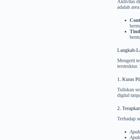
Aktivitas d
adalah area
Cont
berm
Tind
bentu
Langkah-La
Mengerti te
terstruktur
1. Kuras Pi
Tuliskan se
digital tan
2. Terapkan
Terhadap se
Apaka
Apaka