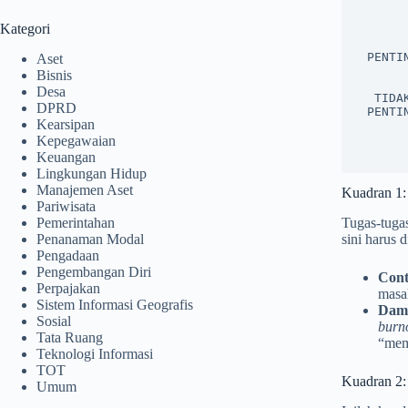
                   
          ┌──────────────────────────────┬───────
Kategori
          │          KUADRAN 1           │       
          │                              │       
 PENTING  │            DO IT             │          SCHEDULE IT         │

Aset
          │  (Lakukan Sekarang Juga)     │     (R
Bisnis
          ├──────────────────────────────┼───────
Desa
  TIDAK   │          KUADRAN 3           │          KUADRAN 4           │

DPRD
 PENTING  │                              │                              │

Kearsipan
          │         DELEGATE IT          │       
          │   (Delegasikan ke Orang)     │      (
Kepegawaian
Keuangan
Lingkungan Hidup
Manajemen Aset
Kuadran 1:
Pariwisata
Pemerintahan
Tugas-tugas
Penanaman Modal
sini harus 
Pengadaan
Pengembangan Diri
Cont
Perpajakan
masa
Sistem Informasi Geografis
Damp
Sosial
burn
Tata Ruang
“mem
Teknologi Informasi
TOT
Kuadran 2:
Umum