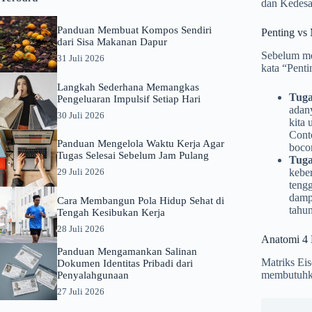
dan Kedesa
Panduan Membuat Kompos Sendiri
Penting vs
dari Sisa Makanan Dapur
Sebelum me
31 Juli 2026
kata “Penti
Langkah Sederhana Memangkas
Tuga
Pengeluaran Impulsif Setiap Hari
adany
30 Juli 2026
kita 
Conto
Panduan Mengelola Waktu Kerja Agar
bocor
Tugas Selesai Sebelum Jam Pulang
Tuga
29 Juli 2026
keber
tengg
damp
Cara Membangun Pola Hidup Sehat di
tahu
Tengah Kesibukan Kerja
28 Juli 2026
Anatomi 4 
Panduan Mengamankan Salinan
Matriks Eis
Dokumen Identitas Pribadi dari
membutuhka
Penyalahgunaan
27 Juli 2026