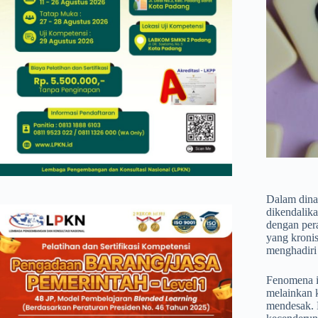
Dalam dinam
dikendalika
dengan pera
yang kroni
menghadiri 
Fenomena i
melainkan 
mendesak. K