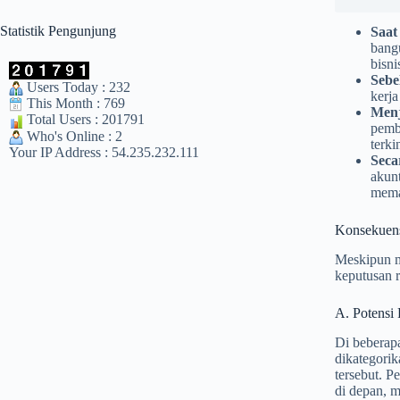
Statistik Pengunjung
Saat
bang
bisni
Sebe
Users Today : 232
kerja
This Month : 769
Menj
Total Users : 201791
pemba
Who's Online : 2
terkin
Your IP Address : 54.235.232.111
Seca
akunt
memas
Konsekuens
Meskipun m
keputusan r
A. Potensi 
Di beberapa
dikategorik
tersebut. P
di depan, m