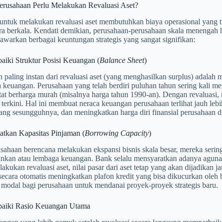
rusahaan Perlu Melakukan Revaluasi Aset?
ntuk melakukan revaluasi aset membutuhkan biaya operasional yang ti
ra berkala. Kendati demikian, perusahaan-perusahaan skala menengah h
warkan berbagai keuntungan strategis yang sangat signifikan:
aiki Struktur Posisi Keuangan (
Balance Sheet
)
paling instan dari revaluasi aset (yang menghasilkan surplus) adalah m
 keuangan. Perusahaan yang telah berdiri puluhan tahun sering kali mem
tat berharga murah (misalnya harga tahun 1990-an). Dengan revaluasi, 
 terkini. Hal ini membuat neraca keuangan perusahaan terlihat jauh le
ang sesungguhnya, dan meningkatkan harga diri finansial perusahaan d
atkan Kapasitas Pinjaman (
Borrowing Capacity
)
sahaan berencana melakukan ekspansi bisnis skala besar, mereka seri
ankan atau lembaga keuangan. Bank selalu mensyaratkan adanya aguna
kukan revaluasi aset, nilai pasar dari aset tetap yang akan dijadikan j
secara otomatis meningkatkan plafon kredit yang bisa dikucurkan oleh 
as modal bagi perusahaan untuk mendanai proyek-proyek strategis baru.
aiki Rasio Keuangan Utama