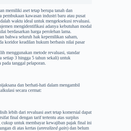
an memiliki aset tetap berupa tanah dan
 pembukaan kawasan industri baru atau pusat
 adalah waktu ideal untuk mengeksekusi revaluasi.
jemen mengidentifikasi adanya kebutuhan modal
nilai berdasarkan harga perolehan lama.
n bahwa seluruh hak kepemilikan saham,
da koridor keadilan hukum berbasis nilai pasar
lih menggunakan metode revaluasi, standar
 setiap 3 hingga 5 tahun sekali) untuk
a pada tanggal pelaporan.
jaksana dan berhati-hati dalam mengambil
alkulasi secara cermat:
isih lebih dari revaluasi aset tetap komersial dapat
at final dengan tarif tertentu atas surplus
g cukup untuk membayar kewajiban pajak final ini
ngan di atas kertas (
unrealized gain
) dan belum