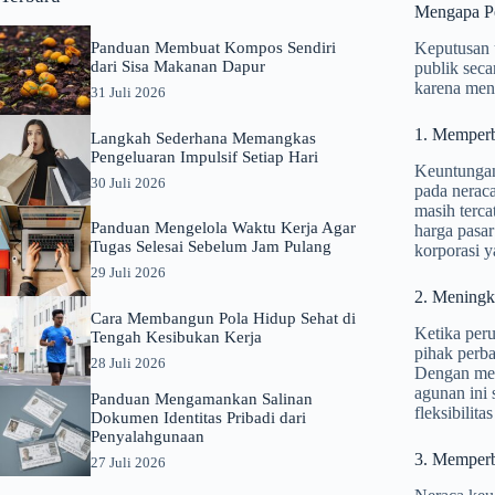
Mengapa Pe
Panduan Membuat Kompos Sendiri
Keputusan u
dari Sisa Makanan Dapur
publik seca
karena mena
31 Juli 2026
1. Memperb
Langkah Sederhana Memangkas
Pengeluaran Impulsif Setiap Hari
Keuntungan 
30 Juli 2026
pada neraca
masih terca
Panduan Mengelola Waktu Kerja Agar
harga pasar
Tugas Selesai Sebelum Jam Pulang
korporasi y
29 Juli 2026
2. Meningk
Cara Membangun Pola Hidup Sehat di
Ketika peru
Tengah Kesibukan Kerja
pihak perb
28 Juli 2026
Dengan mela
agunan ini 
Panduan Mengamankan Salinan
fleksibilit
Dokumen Identitas Pribadi dari
Penyalahgunaan
3. Memperb
27 Juli 2026