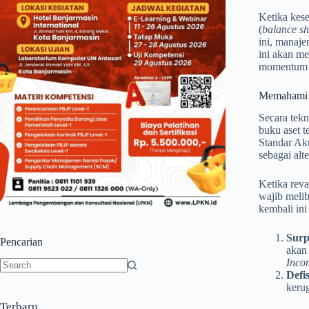
Ketika kese
(
balance sh
ini, manaje
ini akan m
momentum (
Memahami 
Secara tekn
buku aset t
Standar Ak
sebagai alte
Ketika reva
wajib melib
kembali in
Surp
Pencarian
akan
Inco
Defis
No
kerug
results
Terbaru