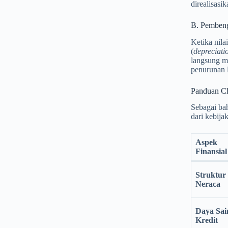
direalisasi
B. Pembeng
Ketika nila
(
depreciati
langsung m
penurunan l
Panduan Ch
Sebagai bah
dari kebija
Aspek
Finansial
Struktur
Neraca
Daya Sai
Kredit