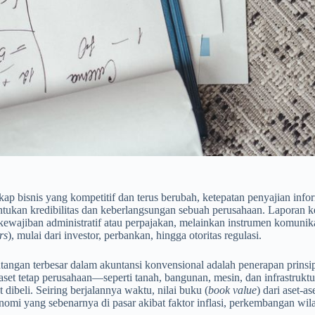
ap bisnis yang kompetitif dan terus berubah, ketepatan penyajian info
tukan kredibilitas dan keberlangsungan sebuah perusahaan. Laporan
ewajiban administratif atau perpajakan, melainkan instrumen komunik
rs
), mulai dari investor, perbankan, hingga otoritas regulasi.
angan terbesar dalam akuntansi konvensional adalah penerapan prinsip n
, aset tetap perusahaan—seperti tanah, bangunan, mesin, dan infrastruk
t dibeli. Seiring berjalannya waktu, nilai buku (
book value
) dari aset-a
onomi yang sebenarnya di pasar akibat faktor inflasi, perkembangan wila