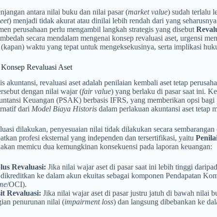
njangan antara nilai buku dan nilai pasar (
market value
) sudah terlalu 
eet
) menjadi tidak akurat atau dinilai lebih rendah dari yang seharusnya
men perusahaan perlu mengambil langkah strategis yang disebut
Revalu
embedah secara mendalam mengenai konsep revaluasi aset, urgensi me
kapan) waktu yang tepat untuk mengeksekusinya, serta implikasi huk
Konsep Revaluasi Aset
is akuntansi, revaluasi aset adalah penilaian kembali aset tetap perus
ersebut dengan nilai wajar (
fair value
) yang berlaku di pasar saat ini. K
untansi Keuangan (PSAK) berbasis IFRS, yang memberikan opsi bag
rnatif dari
Model Biaya Historis
dalam perlakuan akuntansi aset tetap 
luasi dilakukan, penyesuaian nilai tidak dilakukan secara sembarangan
atkan profesi eksternal yang independen dan tersertifikasi, yaitu
Penila
i akan memicu dua kemungkinan konsekuensi pada laporan keuangan:
lus Revaluasi:
Jika nilai wajar aset di pasar saat ini lebih tinggi darip
 dikreditkan ke dalam akun ekuitas sebagai komponen Pendapatan Kom
me
/OCI).
it Revaluasi:
Jika nilai wajar aset di pasar justru jatuh di bawah nilai
ian penurunan nilai (
impairment loss
) dan langsung dibebankan ke dala