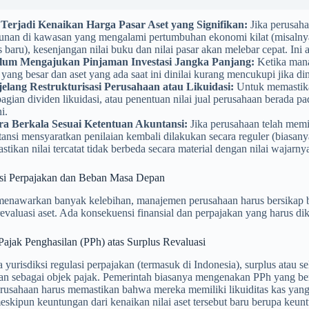
 Terjadi Kenaikan Harga Pasar Aset yang Signifikan:
Jika perusaha
unan di kawasan yang mengalami pertumbuhan ekonomi kilat (misalnya
s baru), kesenjangan nilai buku dan nilai pasar akan melebar cepat. Ini
lum Mengajukan Pinjaman Investasi Jangka Panjang:
Ketika mana
 yang besar dan aset yang ada saat ini dinilai kurang mencukupi jika di
elang Restrukturisasi Perusahaan atau Likuidasi:
Untuk memastika
gian dividen likuidasi, atau penentuan nilai jual perusahaan berada pa
i.
ra Berkala Sesuai Ketentuan Akuntansi:
Jika perusahaan telah memi
ansi mensyaratkan penilaian kembali dilakukan secara reguler (biasanya
tikan nilai tercatat tidak berbeda secara material dengan nilai wajarny
i Perpajakan dan Beban Masa Depan
enawarkan banyak kelebihan, manajemen perusahaan harus bersikap bi
evaluasi aset. Ada konsekuensi finansial dan perpajakan yang harus dik
Pajak Penghasilan (PPh) atas Surplus Revaluasi
 yurisdiksi regulasi perpajakan (termasuk di Indonesia), surplus atau sel
an sebagai objek pajak. Pemerintah biasanya mengenakan PPh yang bersif
erusahaan harus memastikan bahwa mereka memiliki likuiditas kas yan
eskipun keuntungan dari kenaikan nilai aset tersebut baru berupa keuntu