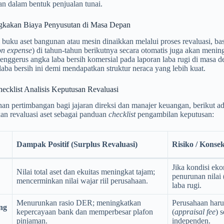
kan dalam bentuk penjualan tunai.
kakan Biaya Penyusutan di Masa Depan
i buku aset bangunan atau mesin dinaikkan melalui proses revaluasi, ba
on expense
) di tahun-tahun berikutnya secara otomatis juga akan meni
enggerus angka laba bersih komersial pada laporan laba rugi di masa 
aba bersih ini demi mendapatkan struktur neraca yang lebih kuat.
ecklist Analisis Keputusan Revaluasi
an pertimbangan bagi jajaran direksi dan manajer keuangan, berikut ad
kan revaluasi aset sebagai panduan
checklist
pengambilan keputusan:
Dampak Positif (Surplus Revaluasi)
Risiko / Konse
Jika kondisi ek
Nilai total aset dan ekuitas meningkat tajam;
penurunan nilai 
mencerminkan nilai wajar riil perusahaan.
laba rugi.
Menurunkan rasio DER; meningkatkan
Perusahaan haru
ng
kepercayaan bank dan memperbesar plafon
(
appraisal fee
) 
pinjaman.
independen.