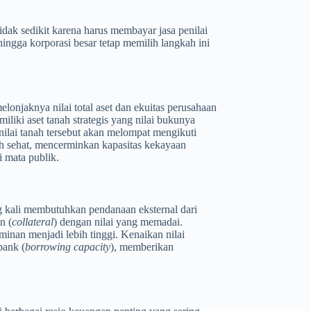
dak sedikit karena harus membayar jasa penilai
ingga korporasi besar tetap memilih langkah ini
elonjaknya nilai total aset dan ekuitas perusahaan
iliki aset tanah strategis yang nilai bukunya
nilai tanah tersebut akan melompat mengikuti
bih sehat, mencerminkan kapasitas kekayaan
i mata publik.
ng kali membutuhkan pendanaan eksternal dari
n (
collateral
) dengan nilai yang memadai.
aminan menjadi lebih tinggi. Kenaikan nilai
bank (
borrowing capacity
), memberikan