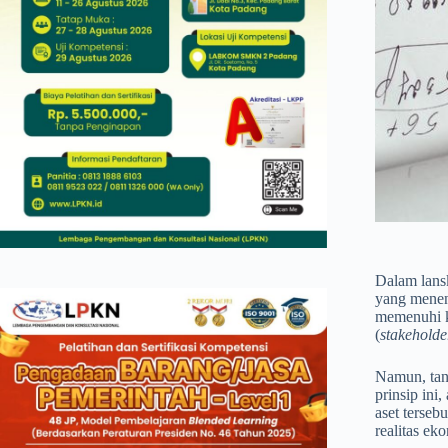
Dalam lansk
yang menen
memenuhi k
(
stakeholde
Namun, tant
prinsip ini
aset tersebu
realitas ek