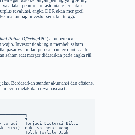
 berbagai rasio keuangan penting yang sering
tunya adalah penurunan rasio utang terhadap
 surplus revaluasi, angka DER akan mengecil,
eamanan bagi investor semakin tinggi.
itial Public Offering
/IPO) atau berencana
h wajib. Investor tidak ingin membeli saham
ai pasar wajar dari perusahaan tersebut saat ini.
an saham saat merger didasarkan pada angka riil
elas. Berdasarkan standar akuntansi dan efisiensi
n perlu melakukan revaluasi aset:
rporasi   Terjadi Distorsi Nilai

kuisisi)  Buku vs Pasar yang
