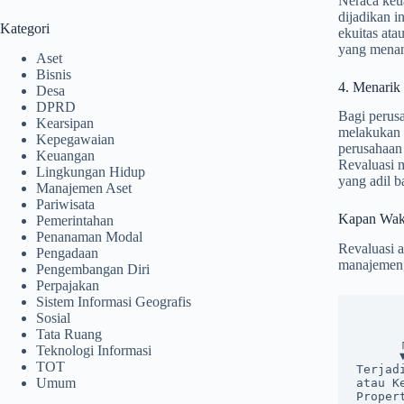
Neraca keua
dijadikan i
Kategori
ekuitas ata
yang menan
Aset
Bisnis
4. Menarik
Desa
DPRD
Bagi perusa
Kearsipan
melakukan a
Kepegawaian
perusahaan 
Keuangan
Revaluasi m
Lingkungan Hidup
yang adil b
Manajemen Aset
Pariwisata
Kapan Wakt
Pemerintahan
Penanaman Modal
Revaluasi a
Pengadaan
manajemen,
Pengembangan Diri
Perpajakan
Sistem Informasi Geografis
            
Sosial
      
Tata Ruang
      ┌────────────────────────┬───────┴────────┬────────────────────────┐

Teknologi Informasi
      ▼                        ▼                ▼                        ▼

TOT
Terjad
Umum
atau K