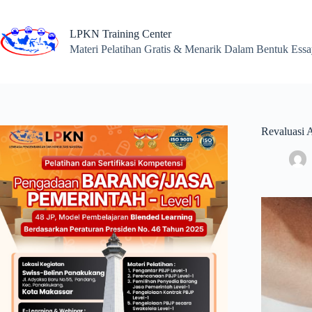
Skip
to
content
LPKN Training Center
Materi Pelatihan Gratis & Menarik Dalam Bentuk Ess
Revaluasi 