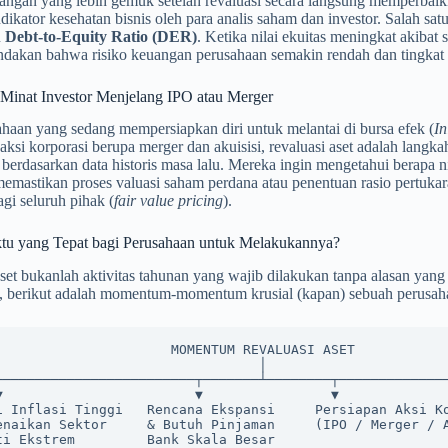
ngan yang lebih gemuk setelah revaluasi secara langsung memperbaiki
ndikator kesehatan bisnis oleh para analis saham dan investor. Salah sa
u
Debt-to-Equity Ratio (DER)
. Ketika nilai ekuitas meningkat akibat
dakan bahwa risiko keuangan perusahaan semakin rendah dan tingkat k
 Minat Investor Menjelang IPO atau Merger
haan yang sedang mempersiapkan diri untuk melantai di bursa efek (
In
ksi korporasi berupa merger dan akuisisi, revaluasi aset adalah langka
berdasarkan data historis masa lalu. Mereka ingin mengetahui berapa nil
emastikan proses valuasi saham perdana atau penentuan rasio pertukar
agi seluruh pihak (
fair value pricing
).
u yang Tepat bagi Perusahaan untuk Melakukannya?
set bukanlah aktivitas tahunan yang wajib dilakukan tanpa alasan yang j
 berikut adalah momentum-momentum krusial (kapan) sebuah perusahaa
                MOMENTUM REVALUASI ASET

                                 │

i Inflasi Tinggi   Rencana Ekspansi     Persiapan Aksi Ko
enaikan Sektor     & Butuh Pinjaman     (IPO / Merger / A