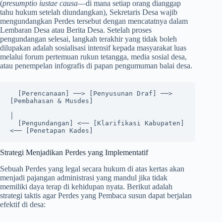
(
presumptio iustae causa
—di mana setiap orang dianggap
tahu hukum setelah diundangkan), Sekretaris Desa wajib
mengundangkan Perdes tersebut dengan mencatatnya dalam
Lembaran Desa atau Berita Desa. Setelah proses
pengundangan selesai, langkah terakhir yang tidak boleh
dilupakan adalah sosialisasi intensif kepada masyarakat luas
melalui forum pertemuan rukun tetangga, media sosial desa,
atau penempelan infografis di papan pengumuman balai desa.
  [Perencanaan] ──> [Penyusunan Draf] ──> 
[Pembahasan & Musdes]

│

  [Pengundangan] <── [Klarifikasi Kabupaten] 
Strategi Menjadikan Perdes yang Implementatif
Sebuah Perdes yang legal secara hukum di atas kertas akan
menjadi pajangan administrasi yang mandul jika tidak
memiliki daya terap di kehidupan nyata. Berikut adalah
strategi taktis agar Perdes yang Pembaca susun dapat berjalan
efektif di desa: