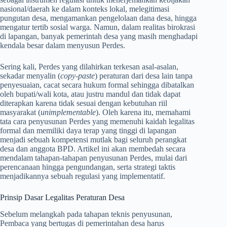
nasional/daerah ke dalam konteks lokal, melegitimasi
pungutan desa, mengamankan pengelolaan dana desa, hingga
mengatur tertib sosial warga. Namun, dalam realitas birokrasi
di lapangan, banyak pemerintah desa yang masih menghadapi
kendala besar dalam menyusun Perdes.
Sering kali, Perdes yang dilahirkan terkesan asal-asalan,
sekadar menyalin (
copy-paste
) peraturan dari desa lain tanpa
penyesuaian, cacat secara hukum formal sehingga dibatalkan
oleh bupati/wali kota, atau justru mandul dan tidak dapat
diterapkan karena tidak sesuai dengan kebutuhan riil
masyarakat (
unimplementable
). Oleh karena itu, memahami
tata cara penyusunan Perdes yang memenuhi kaidah legalitas
formal dan memiliki daya terap yang tinggi di lapangan
menjadi sebuah kompetensi mutlak bagi seluruh perangkat
desa dan anggota BPD. Artikel ini akan membedah secara
mendalam tahapan-tahapan penyusunan Perdes, mulai dari
perencanaan hingga pengundangan, serta strategi taktis
menjadikannya sebuah regulasi yang implementatif.
Prinsip Dasar Legalitas Peraturan Desa
Sebelum melangkah pada tahapan teknis penyusunan,
Pembaca yang bertugas di pemerintahan desa harus