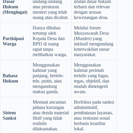
Dasar
undang-undang
urutan dasar hukum
Hukum
atau peraturan
terbaru dan relevan
(Mengingat)
menteri yang telah
dengan urusan
usang atau dicabut.
kewenangan desa.
Hanya dibahas
Melalui forum
tertutup oleh
Musyawarah Desa
Partisipasi
Kepala Desa dan
(Musdes) yang
Warga
BPD di ruang
inklusif mengundang
rapat tanpa
keterwakilan unsur
melibatkan warga.
masyarakat.
Menggunakan
Menggunakan
kalimat yang
kalimat perintah
Bahasa
panjang, bertele-
tertulis yang lugas,
Hukum
tele, puitis, atau
tegas, objektif, dan
mengandung
mudah dimengerti
makna ganda.
awam.
Memuat ancaman
Berfokus pada sanksi
pidana kurungan
administratif,
Sistem
atau denda material
pembatasan layanan,
Sanksi
fiktif yang tidak
atau restorasi sosial
realistis
berbasis kearifan
dilaksanakan.
lokal.