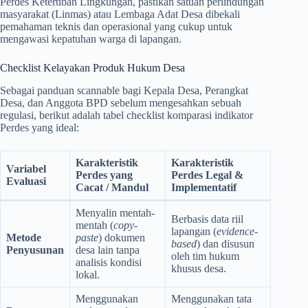
Perdes Ketertiban Lingkungan, pastikan satuan perlindungan
masyarakat (Linmas) atau Lembaga Adat Desa dibekali
pemahaman teknis dan operasional yang cukup untuk
mengawasi kepatuhan warga di lapangan.
Checklist Kelayakan Produk Hukum Desa
Sebagai panduan scannable bagi Kepala Desa, Perangkat
Desa, dan Anggota BPD sebelum mengesahkan sebuah
regulasi, berikut adalah tabel checklist komparasi indikator
Perdes yang ideal:
Karakteristik
Karakteristik
Variabel
Perdes yang
Perdes Legal &
Evaluasi
Cacat / Mandul
Implementatif
Menyalin mentah-
Berbasis data riil
mentah (
copy-
lapangan (
evidence-
Metode
paste
) dokumen
based
) dan disusun
Penyusunan
desa lain tanpa
oleh tim hukum
analisis kondisi
khusus desa.
lokal.
Menggunakan
Menggunakan tata