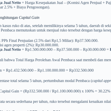
a Jual Netto
= Harga Kesepakatan Jual – (Komisi Agen Penjual + Paja
sar 2.5% + Biaya Pengosongan).
enghitungan
Capital Gain
 kasus ruko di atas, setelah memilikinya selama 5 tahun, daerah di sek
u. Pembaca memutuskan untuk menjual ruko tersebut dengan harga kes
k PPh Final Penjualan (2.5% dari Rp1,5 Miliar): Rp37.500.000.
si agen properti (2%): Rp30.000.000.
a Jual Netto
= Rp1.500.000.000 – Rp37.500.000 – Rp30.000.000 =
ali bahwa Total Harga Perolehan Awal Pembaca saat membeli dan mer
in = Rp1.432.500.000 – Rp1.100.000.000 = Rp332.500.000
entase total selama 5 tahun, pertumbuhan modal Pembaca (
capital appr
 Capital Gain = (Rp332.500.000 / Rp1.100.000.000) x 100% = 30.22%
-rata secara sederhana per tahun, ruko tersebut mengalami kenaikan nila