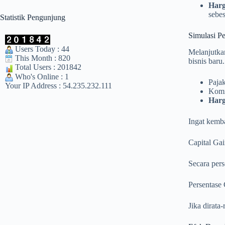
Harg
sebe
Statistik Pengunjung
Simulasi P
Users Today : 44
Melanjutkan
This Month : 820
bisnis bar
Total Users : 201842
Who's Online : 1
Paja
Your IP Address : 54.235.232.111
Komi
Harg
Ingat kemb
Capital Ga
Secara pers
Persentase
Jika dirata