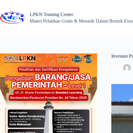
Skip
to
content
LPKN Training Center
Materi Pelatihan Gratis & Menarik Dalam Bentuk Ess
Investasi P