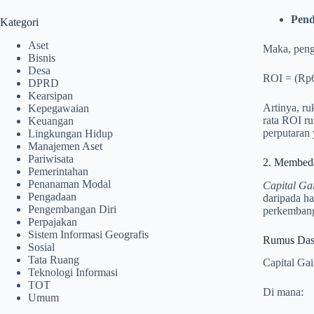
Pend
Kategori
Aset
Maka, peng
Bisnis
Desa
ROI = (Rp6
DPRD
Kearsipan
Artinya, ru
Kepegawaian
rata ROI r
Keuangan
perputaran 
Lingkungan Hidup
Manajemen Aset
Pariwisata
2. Membe
Pemerintahan
Penanaman Modal
Capital Ga
Pengadaan
daripada ha
Pengembangan Diri
perkembanga
Perpajakan
Sistem Informasi Geografis
Rumus Da
Sosial
Tata Ruang
Capital Ga
Teknologi Informasi
TOT
Di mana:
Umum