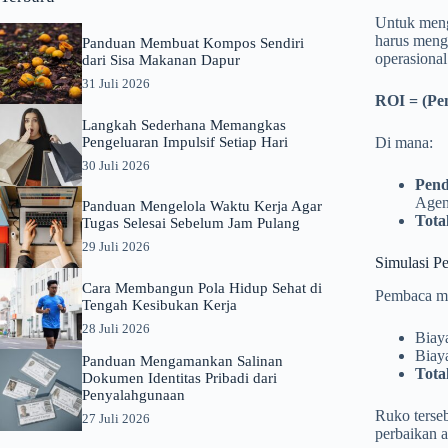
Untuk meng
harus meng
Panduan Membuat Kompos Sendiri
operasional
dari Sisa Makanan Dapur
31 Juli 2026
ROI = (Pe
Langkah Sederhana Memangkas
Pengeluaran Impulsif Setiap Hari
Di mana:
30 Juli 2026
Pend
Agen
Panduan Mengelola Waktu Kerja Agar
Tota
Tugas Selesai Sebelum Jam Pulang
29 Juli 2026
Simulasi P
Cara Membangun Pola Hidup Sehat di
Pembaca me
Tengah Kesibukan Kerja
28 Juli 2026
Biay
Biaya
Panduan Mengamankan Salinan
Tota
Dokumen Identitas Pribadi dari
Penyalahgunaan
Ruko terse
27 Juli 2026
perbaikan 