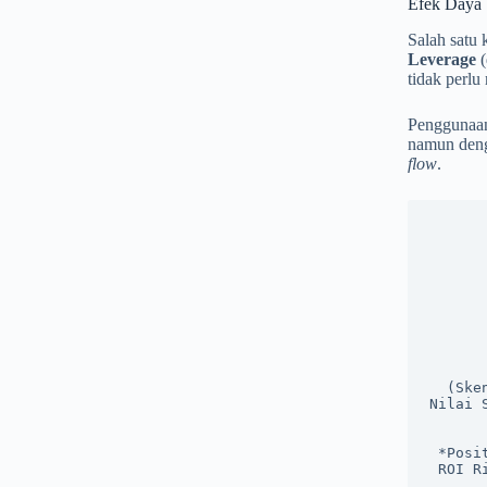
Efek Daya 
Salah satu
Leverage
(
tidak perlu
Pengguna
namun denga
flow
.
                   
      
      
                Membeli 
      
      
                Sewa Propert
      
        ┌────────────────────────────┴──────────────────
        ▼                                               
  (Skenario Ideal)                                         (Skenario Berisiko)

Nilai 
        │                                               
        ▼                                               
 *Positive Cash Flow* &                                   *Negative Cash Flow*
