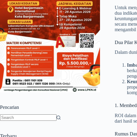
Untuk meng
dua indikat
keuntungan
secara mend
mengambil k
Dua Pilar K
Dalam dunia
Imba
berka
peng
Keun
prop
komp
1. Membe
Pencarian
ROI dalam 
dari hasil 
No
results
Rumus Dasa
Terbaru