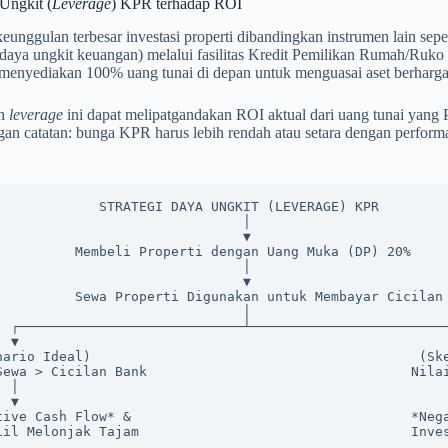
Ungkit (
Leverage
) KPR terhadap ROI
 keunggulan terbesar investasi properti dibandingkan instrumen lain 
daya ungkit keuangan) melalui fasilitas Kredit Pemilikan Rumah/Ru
 menyediakan 100% uang tunai di depan untuk menguasai aset berharga 
an
leverage
ini dapat melipatgandakan ROI aktual dari uang tunai yang
n catatan: bunga KPR harus lebih rendah atau setara dengan performa 
STRATEGI DAYA UNGKIT (LEVERAGE) KPR

                               │

                               ▼

Properti dengan Uang Muka (DP) 20%

                               │

                               ▼

i Digunakan untuk Membayar Cicilan Bank

                               │

──────────┐

          ▼

Sewa > Cicilan Bank                                 Nilai
          │

          ▼
