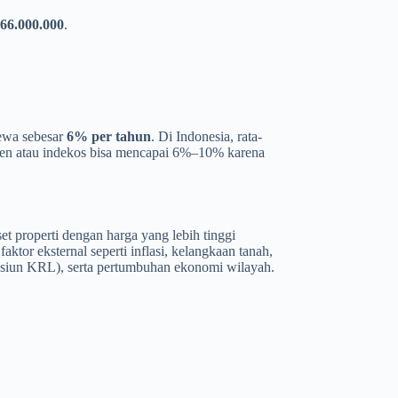
66.000.000
.
sewa sebesar
6% per tahun
. Di Indonesia, rata-
men atau indekos bisa mencapai 6%–10% karena
t properti dengan harga yang lebih tinggi
ktor eksternal seperti inflasi, kelangkaan tanah,
stasiun KRL), serta pertumbuhan ekonomi wilayah.