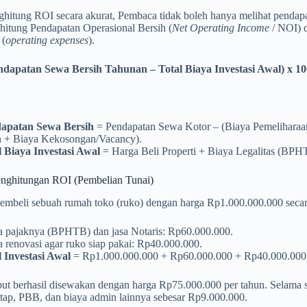
hitung ROI secara akurat, Pembaca tidak boleh hanya melihat pendapa
hitung Pendapatan Operasional Bersih (
Net Operating Income
/ NOI) 
 (
operating expenses
).
ndapatan Sewa Bersih Tahunan – Total Biaya Investasi Awal) x 
apatan Sewa Bersih
= Pendapatan Sewa Kotor – (Biaya Pemelihara
 + Biaya Kekosongan/Vacancy).
l Biaya Investasi Awal
= Harga Beli Properti + Biaya Legalitas (BPH
enghitungan ROI (Pembelian Tunai)
mbeli sebuah rumah toko (ruko) dengan harga Rp1.000.000.000 secara
a pajaknya (BPHTB) dan jasa Notaris: Rp60.000.000.
 renovasi agar ruko siap pakai: Rp40.000.000.
l Investasi Awal
= Rp1.000.000.000 + Rp60.000.000 + Rp40.000.00
but berhasil disewakan dengan harga Rp75.000.000 per tahun. Selama
atap, PBB, dan biaya admin lainnya sebesar Rp9.000.000.