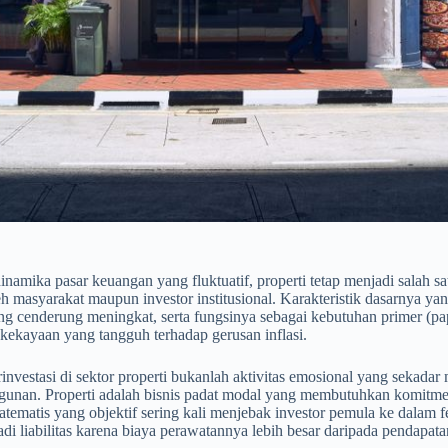
inamika pasar keuangan yang fluktuatif, properti tetap menjadi salah s
eh masyarakat maupun investor institusional. Karakteristik dasarnya ya
ang cenderung meningkat, serta fungsinya sebagai kebutuhan primer (p
kekayaan yang tangguh terhadap gerusan inflasi.
nvestasi di sektor properti bukanlah aktivitas emosional yang sekadar m
gunan. Properti adalah bisnis padat modal yang membutuhkan komitmen 
atematis yang objektif sering kali menjebak investor pemula ke dalam
adi liabilitas karena biaya perawatannya lebih besar daripada pendapata