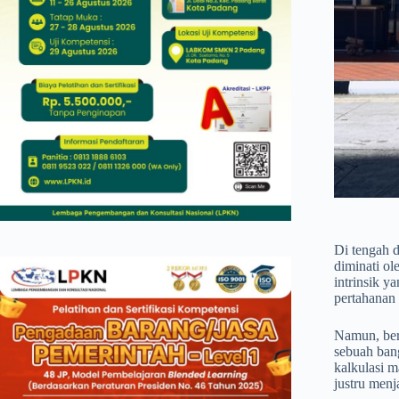
Di tengah d
diminati ol
intrinsik y
pertahanan 
Namun, beri
sebuah ban
kalkulasi m
justru menj