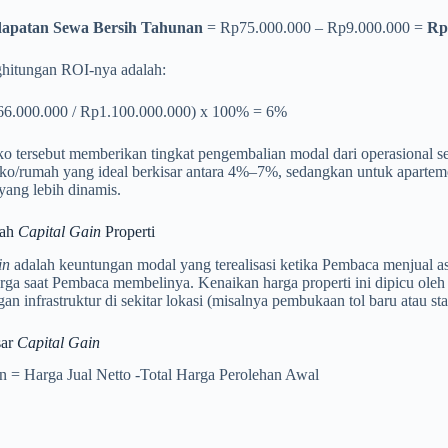
apatan Sewa Bersih Tahunan
= Rp75.000.000 – Rp9.000.000 =
Rp
hitungan ROI-nya adalah:
6.000.000 / Rp1.100.000.000) x 100% = 6%
ko tersebut memberikan tingkat pengembalian modal dari operasional 
uko/rumah yang ideal berkisar antara 4%–7%, sedangkan untuk aparte
yang lebih dinamis.
dah
Capital Gain
Properti
in
adalah keuntungan modal yang terealisasi ketika Pembaca menjual ase
rga saat Pembaca membelinya. Kenaikan harga properti ini dipicu oleh fa
n infrastruktur di sekitar lokasi (misalnya pembukaan tol baru atau 
sar
Capital Gain
in = Harga Jual Netto -Total Harga Perolehan Awal