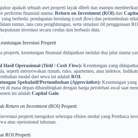
ukur apakah sebuah aset properti layak dibeli dan mampu memberika
or performa finansial utama:
Return on Investment (ROI)
dan
Capita
 yang berbeda: pendapatan berulang (
cash flow
) dan pertumbuhan nilai 
alam rumus, tata cara penghitungan, serta simulasi riil penggunaan R
eputusan investasi secara cerdas dan berbasis data.
euntungan Investasi Properti
 properti, keuntungan finansial didapatkan melalui dua jalur utama ya
l Hasil Operasional (
Yield / Cash Flow
):
Keuntungan yang didapatkan 
la, seperti menyewakan rumah, ruko, apartemen, atau indekos. Indikat
embalian modal dari sewa ini adalah
ROI
.
tungan Spekulatif/Pertumbuhan (
Appreciation
):
Keuntungan yang di
erti di masa depan dibandingkan dengan harga perolehan awal saat me
onen ini adalah
Capital Gain
.
dah
Return on Investment
(ROI) Properti
investasi properti mengukur seberapa efisien modal yang Pembaca inv
sewa atau operasional tahunan.
r ROI Properti