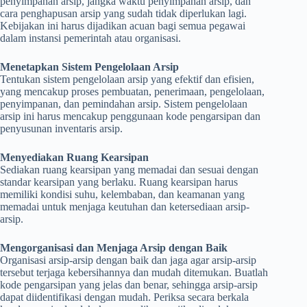
penyimpanan arsip, jangka waktu penyimpanan arsip, dan
cara penghapusan arsip yang sudah tidak diperlukan lagi.
Kebijakan ini harus dijadikan acuan bagi semua pegawai
dalam instansi pemerintah atau organisasi.
Menetapkan Sistem Pengelolaan Arsip
Tentukan sistem pengelolaan arsip yang efektif dan efisien,
yang mencakup proses pembuatan, penerimaan, pengelolaan,
penyimpanan, dan pemindahan arsip. Sistem pengelolaan
arsip ini harus mencakup penggunaan kode pengarsipan dan
penyusunan inventaris arsip.
Menyediakan Ruang Kearsipan
Sediakan ruang kearsipan yang memadai dan sesuai dengan
standar kearsipan yang berlaku. Ruang kearsipan harus
memiliki kondisi suhu, kelembaban, dan keamanan yang
memadai untuk menjaga keutuhan dan ketersediaan arsip-
arsip.
Mengorganisasi dan Menjaga Arsip dengan Baik
Organisasi arsip-arsip dengan baik dan jaga agar arsip-arsip
tersebut terjaga kebersihannya dan mudah ditemukan. Buatlah
kode pengarsipan yang jelas dan benar, sehingga arsip-arsip
dapat diidentifikasi dengan mudah. Periksa secara berkala