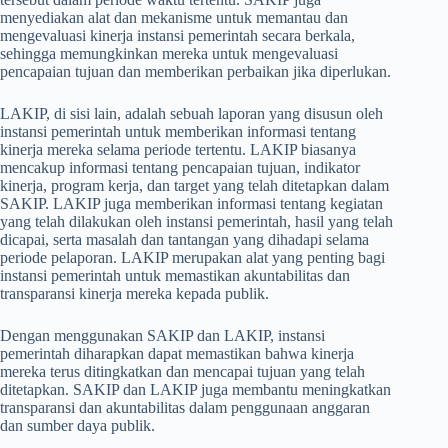
menyediakan alat dan mekanisme untuk memantau dan
mengevaluasi kinerja instansi pemerintah secara berkala,
sehingga memungkinkan mereka untuk mengevaluasi
pencapaian tujuan dan memberikan perbaikan jika diperlukan.
LAKIP, di sisi lain, adalah sebuah laporan yang disusun oleh
instansi pemerintah untuk memberikan informasi tentang
kinerja mereka selama periode tertentu. LAKIP biasanya
mencakup informasi tentang pencapaian tujuan, indikator
kinerja, program kerja, dan target yang telah ditetapkan dalam
SAKIP. LAKIP juga memberikan informasi tentang kegiatan
yang telah dilakukan oleh instansi pemerintah, hasil yang telah
dicapai, serta masalah dan tantangan yang dihadapi selama
periode pelaporan. LAKIP merupakan alat yang penting bagi
instansi pemerintah untuk memastikan akuntabilitas dan
transparansi kinerja mereka kepada publik.
Dengan menggunakan SAKIP dan LAKIP, instansi
pemerintah diharapkan dapat memastikan bahwa kinerja
mereka terus ditingkatkan dan mencapai tujuan yang telah
ditetapkan. SAKIP dan LAKIP juga membantu meningkatkan
transparansi dan akuntabilitas dalam penggunaan anggaran
dan sumber daya publik.