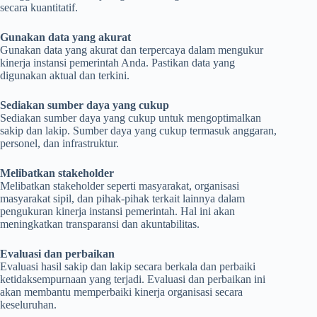
secara kuantitatif.
Gunakan data yang akurat
Gunakan data yang akurat dan terpercaya dalam mengukur
kinerja instansi pemerintah Anda. Pastikan data yang
digunakan aktual dan terkini.
Sediakan sumber daya yang cukup
Sediakan sumber daya yang cukup untuk mengoptimalkan
sakip dan lakip. Sumber daya yang cukup termasuk anggaran,
personel, dan infrastruktur.
Melibatkan stakeholder
Melibatkan stakeholder seperti masyarakat, organisasi
masyarakat sipil, dan pihak-pihak terkait lainnya dalam
pengukuran kinerja instansi pemerintah. Hal ini akan
meningkatkan transparansi dan akuntabilitas.
Evaluasi dan perbaikan
Evaluasi hasil sakip dan lakip secara berkala dan perbaiki
ketidaksempurnaan yang terjadi. Evaluasi dan perbaikan ini
akan membantu memperbaiki kinerja organisasi secara
keseluruhan.