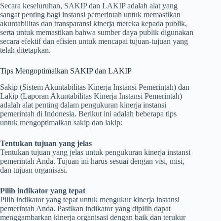
Secara keseluruhan, SAKIP dan LAKIP adalah alat yang
sangat penting bagi instansi pemerintah untuk memastikan
akuntabilitas dan transparansi kinerja mereka kepada publik,
serta untuk memastikan bahwa sumber daya publik digunakan
secara efektif dan efisien untuk mencapai tujuan-tujuan yang
telah ditetapkan.
Tips Mengoptimalkan SAKIP dan LAKIP
Sakip (Sistem Akuntabilitas Kinerja Instansi Pemerintah) dan
Lakip (Laporan Akuntabilitas Kinerja Instansi Pemerintah)
adalah alat penting dalam pengukuran kinerja instansi
pemerintah di Indonesia. Berikut ini adalah beberapa tips
untuk mengoptimalkan sakip dan lakip:
Tentukan tujuan yang jelas
Tentukan tujuan yang jelas untuk pengukuran kinerja instansi
pemerintah Anda. Tujuan ini harus sesuai dengan visi, misi,
dan tujuan organisasi.
Pilih indikator yang tepat
Pilih indikator yang tepat untuk mengukur kinerja instansi
pemerintah Anda. Pastikan indikator yang dipilih dapat
menggambarkan kinerja organisasi dengan baik dan terukur