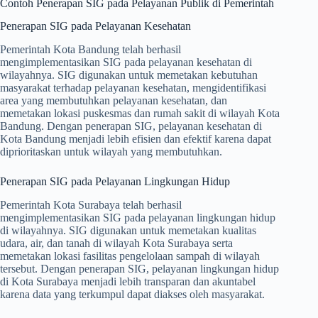
Contoh Penerapan SIG pada Pelayanan Publik di Pemerintah
Penerapan SIG pada Pelayanan Kesehatan
Pemerintah Kota Bandung telah berhasil
mengimplementasikan SIG pada pelayanan kesehatan di
wilayahnya. SIG digunakan untuk memetakan kebutuhan
masyarakat terhadap pelayanan kesehatan, mengidentifikasi
area yang membutuhkan pelayanan kesehatan, dan
memetakan lokasi puskesmas dan rumah sakit di wilayah Kota
Bandung. Dengan penerapan SIG, pelayanan kesehatan di
Kota Bandung menjadi lebih efisien dan efektif karena dapat
diprioritaskan untuk wilayah yang membutuhkan.
Penerapan SIG pada Pelayanan Lingkungan Hidup
Pemerintah Kota Surabaya telah berhasil
mengimplementasikan SIG pada pelayanan lingkungan hidup
di wilayahnya. SIG digunakan untuk memetakan kualitas
udara, air, dan tanah di wilayah Kota Surabaya serta
memetakan lokasi fasilitas pengelolaan sampah di wilayah
tersebut. Dengan penerapan SIG, pelayanan lingkungan hidup
di Kota Surabaya menjadi lebih transparan dan akuntabel
karena data yang terkumpul dapat diakses oleh masyarakat.