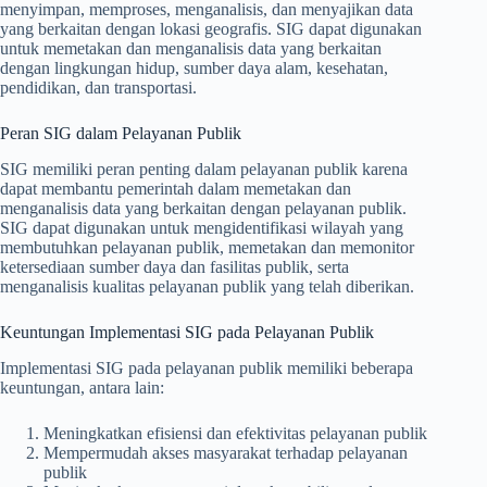
menyimpan, memproses, menganalisis, dan menyajikan data
yang berkaitan dengan lokasi geografis. SIG dapat digunakan
untuk memetakan dan menganalisis data yang berkaitan
dengan lingkungan hidup, sumber daya alam, kesehatan,
pendidikan, dan transportasi.
Peran SIG dalam Pelayanan Publik
SIG memiliki peran penting dalam pelayanan publik karena
dapat membantu pemerintah dalam memetakan dan
menganalisis data yang berkaitan dengan pelayanan publik.
SIG dapat digunakan untuk mengidentifikasi wilayah yang
membutuhkan pelayanan publik, memetakan dan memonitor
ketersediaan sumber daya dan fasilitas publik, serta
menganalisis kualitas pelayanan publik yang telah diberikan.
Keuntungan Implementasi SIG pada Pelayanan Publik
Implementasi SIG pada pelayanan publik memiliki beberapa
keuntungan, antara lain:
Meningkatkan efisiensi dan efektivitas pelayanan publik
Mempermudah akses masyarakat terhadap pelayanan
publik