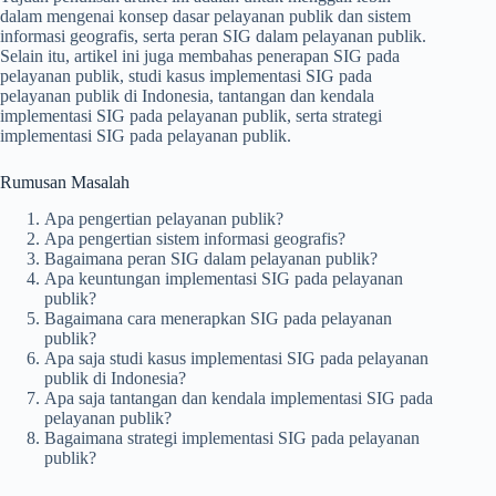
dalam mengenai konsep dasar pelayanan publik dan sistem
informasi geografis, serta peran SIG dalam pelayanan publik.
Selain itu, artikel ini juga membahas penerapan SIG pada
pelayanan publik, studi kasus implementasi SIG pada
pelayanan publik di Indonesia, tantangan dan kendala
implementasi SIG pada pelayanan publik, serta strategi
implementasi SIG pada pelayanan publik.
Rumusan Masalah
Apa pengertian pelayanan publik?
Apa pengertian sistem informasi geografis?
Bagaimana peran SIG dalam pelayanan publik?
Apa keuntungan implementasi SIG pada pelayanan
publik?
Bagaimana cara menerapkan SIG pada pelayanan
publik?
Apa saja studi kasus implementasi SIG pada pelayanan
publik di Indonesia?
Apa saja tantangan dan kendala implementasi SIG pada
pelayanan publik?
Bagaimana strategi implementasi SIG pada pelayanan
publik?