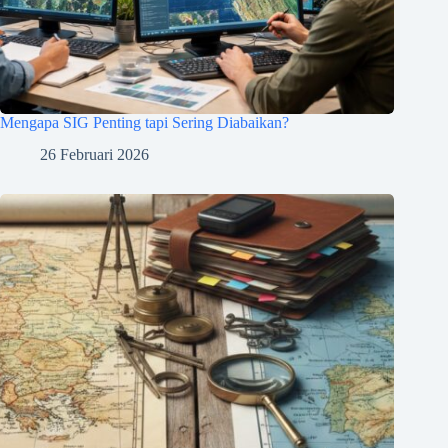
Mengapa SIG Penting tapi Sering Diabaikan?
26 Februari 2026