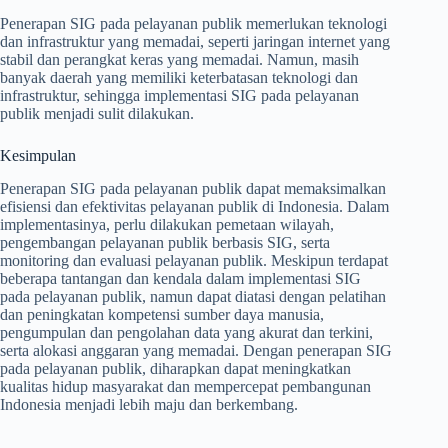
Penerapan SIG pada pelayanan publik memerlukan teknologi
dan infrastruktur yang memadai, seperti jaringan internet yang
stabil dan perangkat keras yang memadai. Namun, masih
banyak daerah yang memiliki keterbatasan teknologi dan
infrastruktur, sehingga implementasi SIG pada pelayanan
publik menjadi sulit dilakukan.
Kesimpulan
Penerapan SIG pada pelayanan publik dapat memaksimalkan
efisiensi dan efektivitas pelayanan publik di Indonesia. Dalam
implementasinya, perlu dilakukan pemetaan wilayah,
pengembangan pelayanan publik berbasis SIG, serta
monitoring dan evaluasi pelayanan publik. Meskipun terdapat
beberapa tantangan dan kendala dalam implementasi SIG
pada pelayanan publik, namun dapat diatasi dengan pelatihan
dan peningkatan kompetensi sumber daya manusia,
pengumpulan dan pengolahan data yang akurat dan terkini,
serta alokasi anggaran yang memadai. Dengan penerapan SIG
pada pelayanan publik, diharapkan dapat meningkatkan
kualitas hidup masyarakat dan mempercepat pembangunan
Indonesia menjadi lebih maju dan berkembang.