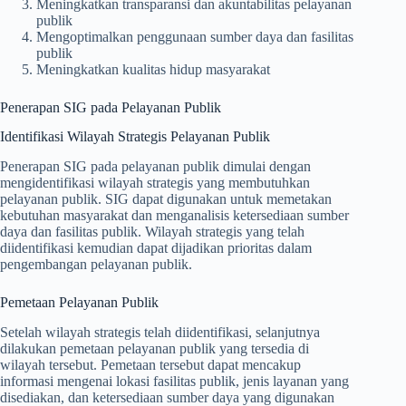
Meningkatkan transparansi dan akuntabilitas pelayanan
publik
Mengoptimalkan penggunaan sumber daya dan fasilitas
publik
Meningkatkan kualitas hidup masyarakat
Penerapan SIG pada Pelayanan Publik
Identifikasi Wilayah Strategis Pelayanan Publik
Penerapan SIG pada pelayanan publik dimulai dengan
mengidentifikasi wilayah strategis yang membutuhkan
pelayanan publik. SIG dapat digunakan untuk memetakan
kebutuhan masyarakat dan menganalisis ketersediaan sumber
daya dan fasilitas publik. Wilayah strategis yang telah
diidentifikasi kemudian dapat dijadikan prioritas dalam
pengembangan pelayanan publik.
Pemetaan Pelayanan Publik
Setelah wilayah strategis telah diidentifikasi, selanjutnya
dilakukan pemetaan pelayanan publik yang tersedia di
wilayah tersebut. Pemetaan tersebut dapat mencakup
informasi mengenai lokasi fasilitas publik, jenis layanan yang
disediakan, dan ketersediaan sumber daya yang digunakan