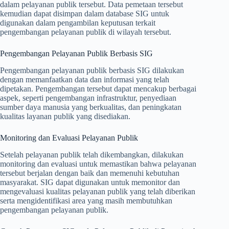
dalam pelayanan publik tersebut. Data pemetaan tersebut
kemudian dapat disimpan dalam database SIG untuk
digunakan dalam pengambilan keputusan terkait
pengembangan pelayanan publik di wilayah tersebut.
Pengembangan Pelayanan Publik Berbasis SIG
Pengembangan pelayanan publik berbasis SIG dilakukan
dengan memanfaatkan data dan informasi yang telah
dipetakan. Pengembangan tersebut dapat mencakup berbagai
aspek, seperti pengembangan infrastruktur, penyediaan
sumber daya manusia yang berkualitas, dan peningkatan
kualitas layanan publik yang disediakan.
Monitoring dan Evaluasi Pelayanan Publik
Setelah pelayanan publik telah dikembangkan, dilakukan
monitoring dan evaluasi untuk memastikan bahwa pelayanan
tersebut berjalan dengan baik dan memenuhi kebutuhan
masyarakat. SIG dapat digunakan untuk memonitor dan
mengevaluasi kualitas pelayanan publik yang telah diberikan
serta mengidentifikasi area yang masih membutuhkan
pengembangan pelayanan publik.