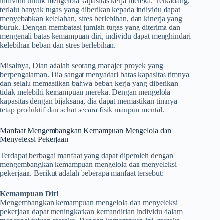
individu untuk mengelola kapasitas kerja mereka. Terkadang,
terlalu banyak tugas yang diberikan kepada individu dapat
menyebabkan kelelahan, stres berlebihan, dan kinerja yang
buruk. Dengan membatasi jumlah tugas yang diterima dan
mengenali batas kemampuan diri, individu dapat menghindari
kelebihan beban dan stres berlebihan.
Misalnya, Dian adalah seorang manajer proyek yang
berpengalaman. Dia sangat menyadari batas kapasitas timnya
dan selalu memastikan bahwa beban kerja yang diberikan
tidak melebihi kemampuan mereka. Dengan mengelola
kapasitas dengan bijaksana, dia dapat memastikan timnya
tetap produktif dan sehat secara fisik maupun mental.
Manfaat Mengembangkan Kemampuan Mengelola dan
Menyeleksi Pekerjaan
Terdapat berbagai manfaat yang dapat diperoleh dengan
mengembangkan kemampuan mengelola dan menyeleksi
pekerjaan. Berikut adalah beberapa manfaat tersebut:
Kemampuan Diri
Mengembangkan kemampuan mengelola dan menyeleksi
pekerjaan dapat meningkatkan kemandirian individu dalam