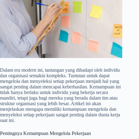
Dalam era modern ini, tantangan yang dihadapi oleh individu
dan organisasi semakin kompleks. Tuntutan untuk dapat
mengelola dan menyeleksi setiap pekerjaan menjadi hal yang
sangat penting dalam mencapai keberhasilan. Kemampuan ini
tidak hanya berlaku untuk individu yang bekerja secara
mandiri, tetapi juga bagi mereka yang berada dalam tim atau
struktur organisasi yang lebih besar. Artikel ini akan
menjelaskan mengapa memiliki kemampuan mengelola dan
menyeleksi setiap pekerjaan sangat penting dalam dunia kerja
saat ini.
Pentingnya Kemampuan Mengelola Pekerjaan