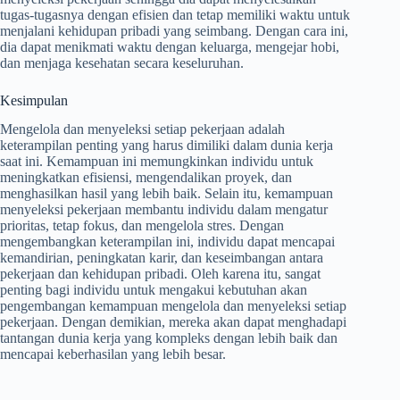
tugas-tugasnya dengan efisien dan tetap memiliki waktu untuk
menjalani kehidupan pribadi yang seimbang. Dengan cara ini,
dia dapat menikmati waktu dengan keluarga, mengejar hobi,
dan menjaga kesehatan secara keseluruhan.
Kesimpulan
Mengelola dan menyeleksi setiap pekerjaan adalah
keterampilan penting yang harus dimiliki dalam dunia kerja
saat ini. Kemampuan ini memungkinkan individu untuk
meningkatkan efisiensi, mengendalikan proyek, dan
menghasilkan hasil yang lebih baik. Selain itu, kemampuan
menyeleksi pekerjaan membantu individu dalam mengatur
prioritas, tetap fokus, dan mengelola stres. Dengan
mengembangkan keterampilan ini, individu dapat mencapai
kemandirian, peningkatan karir, dan keseimbangan antara
pekerjaan dan kehidupan pribadi. Oleh karena itu, sangat
penting bagi individu untuk mengakui kebutuhan akan
pengembangan kemampuan mengelola dan menyeleksi setiap
pekerjaan. Dengan demikian, mereka akan dapat menghadapi
tantangan dunia kerja yang kompleks dengan lebih baik dan
mencapai keberhasilan yang lebih besar.