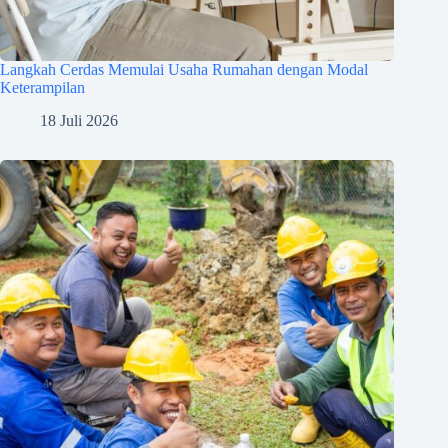
Langkah Cerdas Memulai Usaha Rumahan dengan Modal
Keterampilan
18 Juli 2026