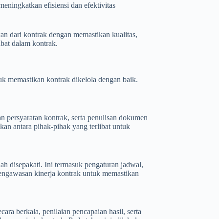
ningkatkan efisiensi dan efektivitas
an dari kontrak dengan memastikan kualitas,
bat dalam kontrak.
tuk memastikan kontrak dikelola dengan baik.
dan persyaratan kontrak, serta penulisan dokumen
kan antara pihak-pihak yang terlibat untuk
h disepakati. Ini termasuk pengaturan jadwal,
 pengawasan kinerja kontrak untuk memastikan
ra berkala, penilaian pencapaian hasil, serta