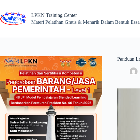
Skip
to
content
LPKN Training Center
Materi Pelatihan Gratis & Menarik Dalam Bentuk Ess
Panduan Le