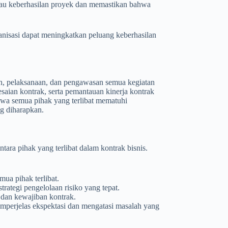
injau keberhasilan proyek dan memastikan bahwa
anisasi dapat meningkatkan peluang keberhasilan
an, pelaksanaan, dan pengawasan semua kegiatan
esaian kontrak, serta pemantauan kinerja kontrak
hwa semua pihak yang terlibat mematuhi
ng diharapkan.
ara pihak yang terlibat dalam kontrak bisnis.
ua pihak terlibat.
trategi pengelolaan risiko yang tepat.
dan kewajiban kontrak.
emperjelas ekspektasi dan mengatasi masalah yang