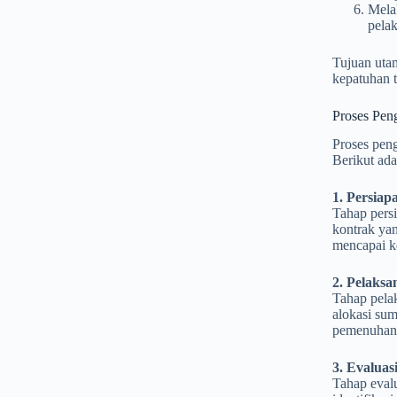
Melak
pela
Tujuan utam
kepatuhan t
Proses Pen
Proses peng
Berikut ada
1. Persiap
Tahap persi
kontrak yan
mencapai k
2. Pelaks
Tahap pelak
alokasi sum
pemenuhan 
3. Evalua
Tahap evalu