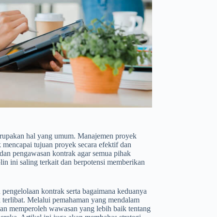
 merupakan hal yang umum. Manajemen proyek
mencapai tujuan proyek secara efektif dan
, dan pengawasan kontrak agar semua pihak
n ini saling terkait dan berpotensi memberikan
n pengelolaan kontrak serta bagaimana keduanya
ak terlibat. Melalui pemahaman yang mendalam
kan memperoleh wawasan yang lebih baik tentang