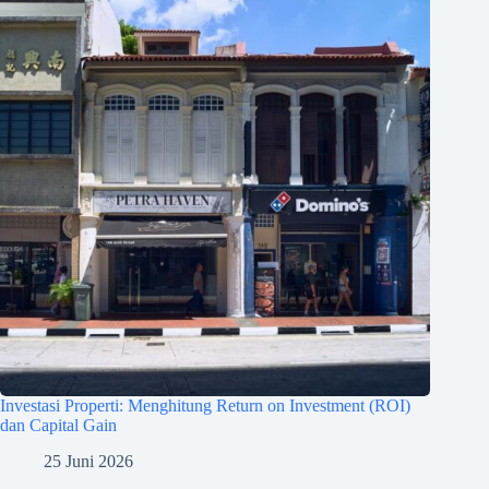
Investasi Properti: Menghitung Return on Investment (ROI)
dan Capital Gain
25 Juni 2026