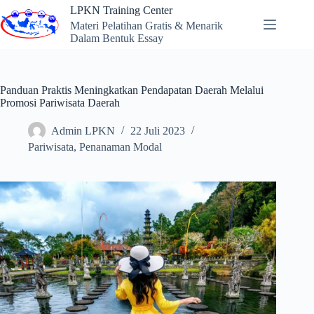
Skip
LPKN Training Center
to
Materi Pelatihan Gratis & Menarik
content
Dalam Bentuk Essay
Panduan Praktis Meningkatkan Pendapatan Daerah Melalui
Promosi Pariwisata Daerah
Admin LPKN
22 Juli 2023
Pariwisata
,
Penanaman Modal