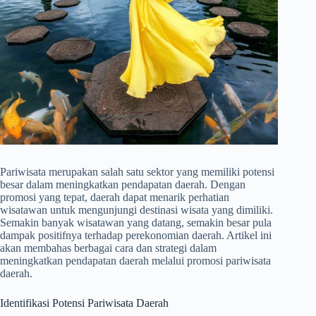
Pariwisata merupakan salah satu sektor yang memiliki potensi
besar dalam meningkatkan pendapatan daerah. Dengan
promosi yang tepat, daerah dapat menarik perhatian
wisatawan untuk mengunjungi destinasi wisata yang dimiliki.
Semakin banyak wisatawan yang datang, semakin besar pula
dampak positifnya terhadap perekonomian daerah. Artikel ini
akan membahas berbagai cara dan strategi dalam
meningkatkan pendapatan daerah melalui promosi pariwisata
daerah.
Identifikasi Potensi Pariwisata Daerah