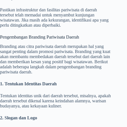
Pastikan infrastruktur dan fasilitas pariwisata di daerah
tersebut telah memadai untuk menyambut kunjungan
wisatawan. Jika masih ada kekurangan, identifikasi apa yang
perlu ditingkatkan atau diperbaiki.
Pengembangan Branding Pariwisata Daerah
Branding atau citra pariwisata daerah merupakan hal yang
sangat penting dalam promosi pariwisata. Branding yang kuat
akan membantu membedakan daerah tersebut dari daerah lain
dan memberikan kesan yang positif bagi wisatawan. Berikut
adalah beberapa langkah dalam pengembangan branding
pariwisata daerah.
1. Tentukan Identitas Daerah
Tentukan identitas unik dari daerah tersebut, misalnya, apakah
daerah tersebut dikenal karena keindahan alamnya, warisan
budayanya, atau kekayaan kuliner.
2. Slogan dan Logo