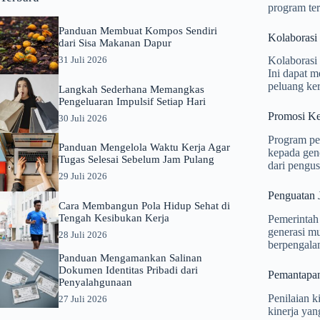
program te
Panduan Membuat Kompos Sendiri
Kolaborasi
dari Sisa Makanan Dapur
31 Juli 2026
Kolaborasi 
Ini dapat m
peluang ker
Langkah Sederhana Memangkas
Pengeluaran Impulsif Setiap Hari
Promosi K
30 Juli 2026
Program pe
Panduan Mengelola Waktu Kerja Agar
kepada gen
Tugas Selesai Sebelum Jam Pulang
dari pengu
29 Juli 2026
Penguatan 
Cara Membangun Pola Hidup Sehat di
Tengah Kesibukan Kerja
Pemerintah
generasi m
28 Juli 2026
berpengala
Panduan Mengamankan Salinan
Dokumen Identitas Pribadi dari
Pemantapan
Penyalahgunaan
Penilaian k
27 Juli 2026
kinerja yan