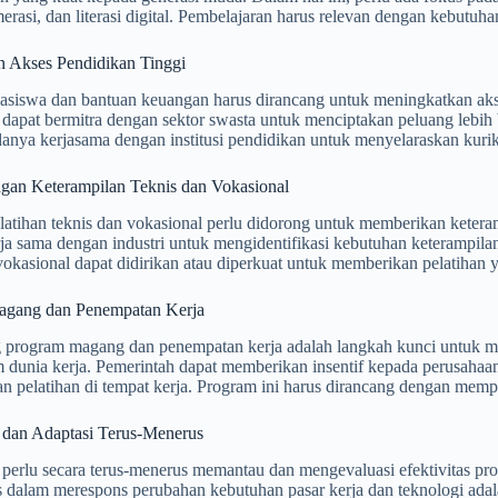
umerasi, dan literasi digital. Pembelajaran harus relevan dengan kebutuhan
n Akses Pendidikan Tinggi
asiswa dan bantuan keuangan harus dirancang untuk meningkatkan akse
 dapat bermitra dengan sektor swasta untuk menciptakan peluang lebi
adanya kerjasama dengan institusi pendidikan untuk menyelaraskan kur
an Keterampilan Teknis dan Vokasional
atihan teknis dan vokasional perlu didorong untuk memberikan ketera
ja sama dengan industri untuk mengidentifikasi kebutuhan keterampilan
vokasional dapat didirikan atau diperkuat untuk memberikan pelatihan y
agang dan Penempatan Kerja
program magang dan penempatan kerja adalah langkah kunci untuk m
 dunia kerja. Pemerintah dapat memberikan insentif kepada perusah
 pelatihan di tempat kerja. Program ini harus dirancang dengan memperh
dan Adaptasi Terus-Menerus
perlu secara terus-menerus memantau dan mengevaluasi efektivitas pr
as dalam merespons perubahan kebutuhan pasar kerja dan teknologi ada