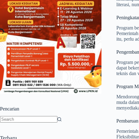
literasi, n
Peningkata
Program be
Pemerintah
itu, perlu 
Pengembang
Program pel
dapat beker
teknis dan 
Program M
Mendorong 
muda dalam
menyediakan
Pencarian
Pembaruan 
No
results
Pemerintah 
Fleksibilit
Terbaru