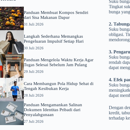
Suku bunga
Tingkat su
bunga yang
Panduan Membuat Kompos Sendiri
dari Sisa Makanan Dapur
2. Tabunga
31 Juli 2026
Suku bunga 
obligasi. 
Langkah Sederhana Memangkas
mendorong i
Pengeluaran Impulsif Setiap Hari
30 Juli 2026
3. Pengar
Suku bunga
Panduan Mengelola Waktu Kerja Agar
rendah dapa
Tugas Selesai Sebelum Jam Pulang
dapat meng
29 Juli 2026
4. Efek p
Cara Membangun Pola Hidup Sehat di
Suku bunga
Tengah Kesibukan Kerja
meningkatka
dapat memba
28 Juli 2026
Panduan Mengamankan Salinan
Dengan dem
Dokumen Identitas Pribadi dari
kredit, tab
Penyalahgunaan
terhadap k
27 Juli 2026