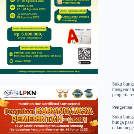
Suku bunga 
mengendalik
pengertian
Pengertian
Suku bunga 
bunga pasar
dalam neger