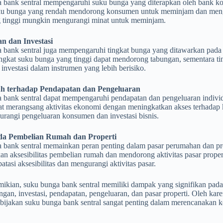
 bank sentral mempengaruhi suku bunga yang diterapkan oleh bank ko
ku bunga yang rendah mendorong konsumen untuk meminjam dan mengh
 tinggi mungkin mengurangi minat untuk meminjam.
n dan Investasi
bank sentral juga mempengaruhi tingkat bunga yang ditawarkan pada t
Tingkat suku bunga yang tinggi dapat mendorong tabungan, sementara 
nvestasi dalam instrumen yang lebih berisiko.
uh terhadap Pendapatan dan Pengeluaran
 bank sentral dapat mempengaruhi pendapatan dan pengeluaran individ
t merangsang aktivitas ekonomi dengan meningkatkan akses terhadap k
urangi pengeluaran konsumen dan investasi bisnis.
ada Pembelian Rumah dan Properti
 bank sentral memainkan peran penting dalam pasar perumahan dan pro
n aksesibilitas pembelian rumah dan mendorong aktivitas pasar propert
tasi aksesibilitas dan mengurangi aktivitas pasar.
ikian, suku bunga bank sentral memiliki dampak yang signifikan pada
ungan, investasi, pendapatan, pengeluaran, dan pasar properti. Oleh k
ebijakan suku bunga bank sentral sangat penting dalam merencanakan k