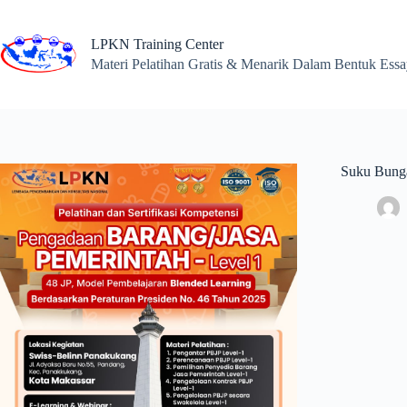
Skip
to
content
LPKN Training Center
Materi Pelatihan Gratis & Menarik Dalam Bentuk Ess
Suku Bunga