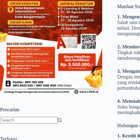
Manfaat Su
1. Mengend
Salah satu 
inflasi. De
mengurangi 
2. Mendor
Tingkat su
mendorong 
3. Mengat
Dengan men
yang renda
pertumbuha
4. Menstab
Suku bunga 
Pencarian
meningkatka
Hubungan 
No
results
1. Kredit
Terbaru