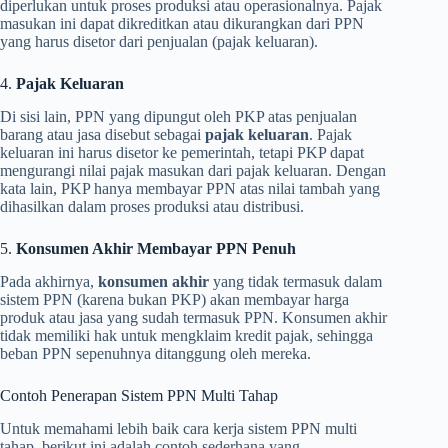
diperlukan untuk proses produksi atau operasionalnya. Pajak
masukan ini dapat dikreditkan atau dikurangkan dari PPN
yang harus disetor dari penjualan (pajak keluaran).
4.
Pajak Keluaran
Di sisi lain, PPN yang dipungut oleh PKP atas penjualan
barang atau jasa disebut sebagai
pajak keluaran
. Pajak
keluaran ini harus disetor ke pemerintah, tetapi PKP dapat
mengurangi nilai pajak masukan dari pajak keluaran. Dengan
kata lain, PKP hanya membayar PPN atas nilai tambah yang
dihasilkan dalam proses produksi atau distribusi.
5.
Konsumen Akhir Membayar PPN Penuh
Pada akhirnya,
konsumen akhir
yang tidak termasuk dalam
sistem PPN (karena bukan PKP) akan membayar harga
produk atau jasa yang sudah termasuk PPN. Konsumen akhir
tidak memiliki hak untuk mengklaim kredit pajak, sehingga
beban PPN sepenuhnya ditanggung oleh mereka.
Contoh Penerapan Sistem PPN Multi Tahap
Untuk memahami lebih baik cara kerja sistem PPN multi
tahap, berikut ini adalah contoh sederhana yang