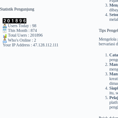
Pajak
Meng
Statistik Pengunjung
dibay
Seto
mela
Users Today : 98
This Month : 874
Tips Penge
Total Users : 201896
Mengelola p
Who's Online : 2
bervariasi 
Your IP Address : 47.128.112.111
Cata
peng
Manf
meng
Manf
kreat
dima
Siap
itu,
Pela
platf
peng