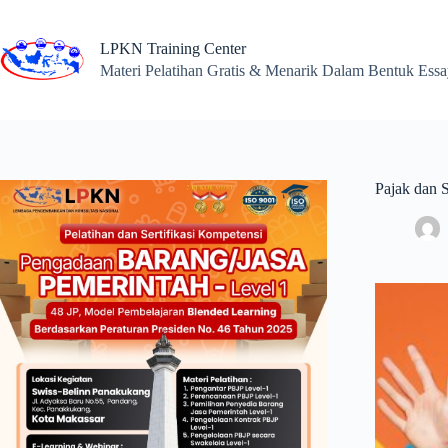
Skip
to
content
LPKN Training Center
Materi Pelatihan Gratis & Menarik Dalam Bentuk Ess
Pajak dan 