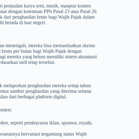
ri penjualan karya seni, musik, maupun konten
esuai dengan ketentuan PPh Pasal 23 atau Pasal 26
%
dari penghasilan bruto bagi Wajib Pajak dalam
ti berada di luar negeri.
 atau menengah, mereka bisa memanfaatkan skema
t bruto per bulan bagi Wajib Pajak dengan
bagi mereka yang belum memiliki sistem akuntansi
arkan tarif tetap tersebut.
uk melaporkan penghasilan mereka setiap tahun
emua sumber penghasilan yang diterima selama
lan dari berbagai platform digital.
onten:
er, seperti pembayaran iklan, sponsor, royalti,
esarannya bervariasi tergantung status Wajib