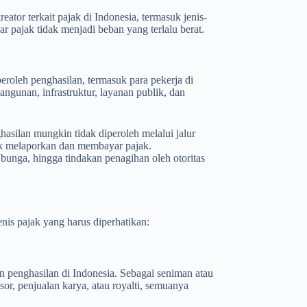
eator terkait pajak di Indonesia, termasuk jenis-
r pajak tidak menjadi beban yang terlalu berat.
roleh penghasilan, termasuk para pekerja di
gunan, infrastruktur, layanan publik, dan
silan mungkin tidak diperoleh melalui jalur
ntuk melaporkan dan membayar pajak.
unga, hingga tindakan penagihan oleh otoritas
nis pajak yang harus diperhatikan:
 penghasilan di Indonesia. Sebagai seniman atau
sor, penjualan karya, atau royalti, semuanya