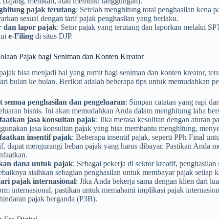
 (lajang, menikah, atau memiliki tanggungan).
hitung pajak terutang
: Setelah menghitung total penghasilan kena p
arkan sesuai dengan tarif pajak penghasilan yang berlaku.
r dan lapor pajak
: Setor pajak yang terutang dan laporkan melalui SP
lui
e-Filing
di situs DJP.
lolaan Pajak bagi Seniman dan Konten Kreator
ajak bisa menjadi hal yang rumit bagi seniman dan konten kreator, ter
dari bulan ke bulan. Berikut adalah beberapa tips untuk memudahkan pe
t semua penghasilan dan pengeluaran
: Simpan catatan yang rapi da
eluaran bisnis. Ini akan memudahkan Anda dalam menghitung laba bers
aatkan jasa konsultan pajak
: Jika merasa kesulitan dengan aturan 
gunakan jasa konsultan pajak yang bisa membantu menghitung, menyeto
aatkan insentif pajak
: Beberapa insentif pajak, seperti PPh Final un
if, dapat mengurangi beban pajak yang harus dibayar. Pastikan Anda m
nfaatkan.
kan dana untuk pajak
: Sebagai pekerja di sektor kreatif, penghasilan 
 sebaiknya sisihkan sebagian penghasilan untuk membayar pajak setiap
jari pajak internasional
: Jika Anda bekerja sama dengan klien dari lu
orm internasional, pastikan untuk memahami implikasi pajak internasio
hindaran pajak berganda (P3B).