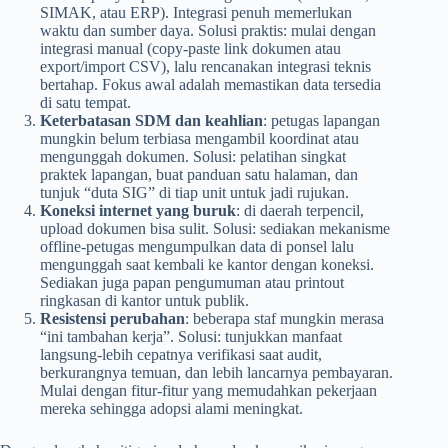
SIMAK, atau ERP). Integrasi penuh memerlukan
waktu dan sumber daya. Solusi praktis: mulai dengan
integrasi manual (copy-paste link dokumen atau
export/import CSV), lalu rencanakan integrasi teknis
bertahap. Fokus awal adalah memastikan data tersedia
di satu tempat.
Keterbatasan SDM dan keahlian
: petugas lapangan
mungkin belum terbiasa mengambil koordinat atau
mengunggah dokumen. Solusi: pelatihan singkat
praktek lapangan, buat panduan satu halaman, dan
tunjuk “duta SIG” di tiap unit untuk jadi rujukan.
Koneksi internet yang buruk
: di daerah terpencil,
upload dokumen bisa sulit. Solusi: sediakan mekanisme
offline-petugas mengumpulkan data di ponsel lalu
mengunggah saat kembali ke kantor dengan koneksi.
Sediakan juga papan pengumuman atau printout
ringkasan di kantor untuk publik.
Resistensi perubahan
: beberapa staf mungkin merasa
“ini tambahan kerja”. Solusi: tunjukkan manfaat
langsung-lebih cepatnya verifikasi saat audit,
berkurangnya temuan, dan lebih lancarnya pembayaran.
Mulai dengan fitur-fitur yang memudahkan pekerjaan
mereka sehingga adopsi alami meningkat.