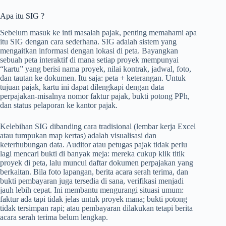
Apa itu SIG ?
Sebelum masuk ke inti masalah pajak, penting memahami apa
itu SIG dengan cara sederhana. SIG adalah sistem yang
mengaitkan informasi dengan lokasi di peta. Bayangkan
sebuah peta interaktif di mana setiap proyek mempunyai
“kartu” yang berisi nama proyek, nilai kontrak, jadwal, foto,
dan tautan ke dokumen. Itu saja: peta + keterangan. Untuk
tujuan pajak, kartu ini dapat dilengkapi dengan data
perpajakan-misalnya nomor faktur pajak, bukti potong PPh,
dan status pelaporan ke kantor pajak.
Kelebihan SIG dibanding cara tradisional (lembar kerja Excel
atau tumpukan map kertas) adalah visualisasi dan
keterhubungan data. Auditor atau petugas pajak tidak perlu
lagi mencari bukti di banyak meja: mereka cukup klik titik
proyek di peta, lalu muncul daftar dokumen perpajakan yang
berkaitan. Bila foto lapangan, berita acara serah terima, dan
bukti pembayaran juga tersedia di sana, verifikasi menjadi
jauh lebih cepat. Ini membantu mengurangi situasi umum:
faktur ada tapi tidak jelas untuk proyek mana; bukti potong
tidak tersimpan rapi; atau pembayaran dilakukan tetapi berita
acara serah terima belum lengkap.