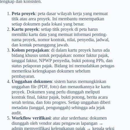
lengkap dan konsisten.
Peta proyek
: peta dasar wilayah kerja yang memuat
titik atau area proyek. Ini membantu menempatkan
setiap dokumen pada lokasi yang benar.
Kartu proyek
: setiap titik proyek di peta harus
memiliki kartu data yang memuat informasi penting-
nama proyek, nomor kontrak, nilai, penyedia, jadwal,
dan kontak penanggung jawab.
Kolom perpajakan
: di dalam kartu proyek harus ada
bidang khusus untuk perpajakan: nomor faktur pajak,
tanggal faktur, NPWP penyedia, bukti potong PPh, dan
status pelaporan pajak. Bidang ini memudahkan petugas
memeriksa kelengkapan dokumen sebelum
pembayaran.
Unggahan dokumen
: sistem harus memungkinkan
unggahan file (PDF, foto) dan menautkannya ke kartu
proyek. Dokumen yang perlu diunggah meliputi
kontrak final, faktur pajak, bukti potong, berita acara
serah terima, dan foto progres. Setiap unggahan diberi
metadata (tanggal, pengunggah) sehingga ada jejak
audit.
Workflow verifikasi
: atur alur sederhana: dokumen
diunggah oleh vendor atau pengawas lapangan →
admin memverifikasi kelengkapan pajak → kepala seksi