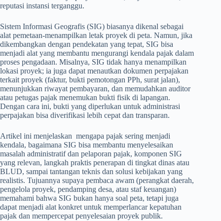
reputasi instansi terganggu.
Sistem Informasi Geografis (SIG) biasanya dikenal sebagai
alat pemetaan-menampilkan letak proyek di peta. Namun, jika
dikembangkan dengan pendekatan yang tepat, SIG bisa
menjadi alat yang membantu mengurangi kendala pajak dalam
proses pengadaan. Misalnya, SIG tidak hanya menampilkan
lokasi proyek; ia juga dapat menautkan dokumen perpajakan
terkait proyek (faktur, bukti pemotongan PPh, surat jalan),
menunjukkan riwayat pembayaran, dan memudahkan auditor
atau petugas pajak menemukan bukti fisik di lapangan.
Dengan cara ini, bukti yang diperlukan untuk administrasi
perpajakan bisa diverifikasi lebih cepat dan transparan.
Artikel ini menjelaskan mengapa pajak sering menjadi
kendala, bagaimana SIG bisa membantu menyelesaikan
masalah administratif dan pelaporan pajak, komponen SIG
yang relevan, langkah praktis penerapan di tingkat dinas atau
BLUD, sampai tantangan teknis dan solusi kebijakan yang
realistis. Tujuannya supaya pembaca awam (perangkat daerah,
pengelola proyek, pendamping desa, atau staf keuangan)
memahami bahwa SIG bukan hanya soal peta, tetapi juga
dapat menjadi alat konkret untuk memperlancar kepatuhan
pajak dan mempercepat penyelesaian proyek publik.