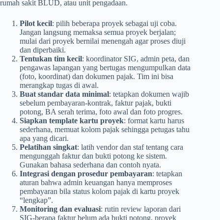
rumah sakit BLUD, atau unit pengadaan.
Pilot kecil
: pilih beberapa proyek sebagai uji coba.
Jangan langsung memaksa semua proyek berjalan;
mulai dari proyek bernilai menengah agar proses diuji
dan diperbaiki.
Tentukan tim kecil
: koordinator SIG, admin peta, dan
pengawas lapangan yang bertugas mengumpulkan data
(foto, koordinat) dan dokumen pajak. Tim ini bisa
merangkap tugas di awal.
Buat standar data minimal
: tetapkan dokumen wajib
sebelum pembayaran-kontrak, faktur pajak, bukti
potong, BA serah terima, foto awal dan foto progres.
Siapkan template kartu proyek
: format kartu harus
sederhana, memuat kolom pajak sehingga petugas tahu
apa yang dicari.
Pelatihan singkat
: latih vendor dan staf tentang cara
mengunggah faktur dan bukti potong ke sistem.
Gunakan bahasa sederhana dan contoh nyata.
Integrasi dengan prosedur pembayaran
: tetapkan
aturan bahwa admin keuangan hanya memproses
pembayaran bila status kolom pajak di kartu proyek
“lengkap”.
Monitoring dan evaluasi
: rutin review laporan dari
SIG-berapa faktur belum ada bukti potong, proyek