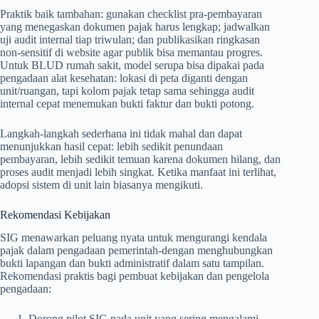
Praktik baik tambahan: gunakan checklist pra-pembayaran
yang menegaskan dokumen pajak harus lengkap; jadwalkan
uji audit internal tiap triwulan; dan publikasikan ringkasan
non-sensitif di website agar publik bisa memantau progres.
Untuk BLUD rumah sakit, model serupa bisa dipakai pada
pengadaan alat kesehatan: lokasi di peta diganti dengan
unit/ruangan, tapi kolom pajak tetap sama sehingga audit
internal cepat menemukan bukti faktur dan bukti potong.
Langkah-langkah sederhana ini tidak mahal dan dapat
menunjukkan hasil cepat: lebih sedikit penundaan
pembayaran, lebih sedikit temuan karena dokumen hilang, dan
proses audit menjadi lebih singkat. Ketika manfaat ini terlihat,
adopsi sistem di unit lain biasanya mengikuti.
Rekomendasi Kebijakan
SIG menawarkan peluang nyata untuk mengurangi kendala
pajak dalam pengadaan pemerintah-dengan menghubungkan
bukti lapangan dan bukti administratif dalam satu tampilan.
Rekomendasi praktis bagi pembuat kebijakan dan pengelola
pengadaan:
Dorong pilot SIG pada unit yang sering mengalami