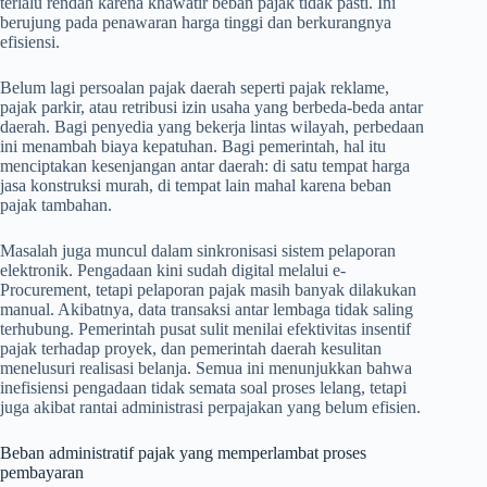
terlalu rendah karena khawatir beban pajak tidak pasti. Ini
berujung pada penawaran harga tinggi dan berkurangnya
efisiensi.
Belum lagi persoalan pajak daerah seperti pajak reklame,
pajak parkir, atau retribusi izin usaha yang berbeda-beda antar
daerah. Bagi penyedia yang bekerja lintas wilayah, perbedaan
ini menambah biaya kepatuhan. Bagi pemerintah, hal itu
menciptakan kesenjangan antar daerah: di satu tempat harga
jasa konstruksi murah, di tempat lain mahal karena beban
pajak tambahan.
Masalah juga muncul dalam sinkronisasi sistem pelaporan
elektronik. Pengadaan kini sudah digital melalui e-
Procurement, tetapi pelaporan pajak masih banyak dilakukan
manual. Akibatnya, data transaksi antar lembaga tidak saling
terhubung. Pemerintah pusat sulit menilai efektivitas insentif
pajak terhadap proyek, dan pemerintah daerah kesulitan
menelusuri realisasi belanja. Semua ini menunjukkan bahwa
inefisiensi pengadaan tidak semata soal proses lelang, tetapi
juga akibat rantai administrasi perpajakan yang belum efisien.
Beban administratif pajak yang memperlambat proses
pembayaran