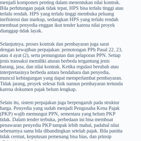
menjadi komponen penting dalam menentukan nilai kontrak.
Bila perhitungan pajak tidak tepat, HPS bisa terlalu tinggi atau
terlalu rendah. HPS yang terlalu tinggi membuka peluang
inefisiensi dan markup, sedangkan HPS yang terlalu rendah
membuat penyedia enggan ikut tender karena nilai proyek
dianggap tidak layak.
Selanjutnya, proses kontrak dan pembayaran juga sarat
dengan kewajiban perpajakan: pemotongan PPh Pasal 22, 23,
atau 4 ayat (2), serta pemungutan dan pelaporan PPN. Setiap
jenis transaksi memiliki aturan berbeda tergantung jenis
barang, jasa, dan nilai kontrak. Ketika regulasi berubah atau
interpretasinya berbeda antara bendahara dan penyedia,
muncul kebingungan yang dapat memperlambat pembayaran.
Tidak jarang, proyek selesai fisik namun pembayaran tertunda
karena dokumen pajak belum lengkap.
Selain itu, sistem perpajakan juga berpengaruh pada struktur
harga. Penyedia yang sudah menjadi Pengusaha Kena Pajak
(PKP) wajib memungut PPN, sementara yang belum PKP
tidak. Dalam tender terbuka, perbedaan ini bisa membuat
penawaran penyedia PKP tampak lebih mahal, padahal nilai
sebenarnya sama bila dibandingkan setelah pajak. Bila panitia
tidak cermat, keputusan pemenang bisa bias, dan prinsip