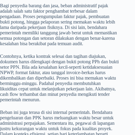
Bagi penyedia barang dan jasa, beban administratif pajak
adalah salah satu faktor penghambat terbesar dalam
pengadaan. Proses pengumpulan faktur pajak, pembuatan
bukti potong, hingga pelaporan sering memakan waktu lebih
lama daripada pekerjaan fisiknya. Di sisi lain, bendahara
pemerintah memiliki tanggung jawab berat untuk memastikan
semua potongan dan setoran dilakukan dengan benar-karena
kesalahan bisa berakibat pada temuan audit.
Contohnya, ketika kontrak selesai dan tagihan diajukan,
dokumen harus dilengkapi dengan bukti potong PPh dan bukti
setor PPN. Bila ada kesalahan kecil-seperti ketidaksesuaian
NPWP, format faktur, atau tanggal invoice-berkas harus
dikembalikan dan diperbaiki. Proses ini bisa memakan waktu
berminggu-minggu. Padahal penyedia membutuhkan
likuiditas cepat untuk melanjutkan pekerjaan lain. Akibatnya,
cash flow terhambat dan minat penyedia mengikuti tender
pemerintah menurun.
Beban ini juga terasa di sisi internal pemerintah. Bendahara
pengeluaran dan PPK harus meluangkan waktu besar untuk
administrasi perpajakan. Sementara itu, pegawai di lapangan
justru kekurangan waktu untuk fokus pada kualitas proyek.
Dalam konteks efisiensi, setiap hari keterlambatan berarti