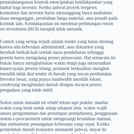
penandatanganan kontrak-menciptakan ketidakpastian yang
mahal bagi investor. Ketika jadwal proyek bergeser,
kontraktor dan investor harus menanggung biaya tambahan:
dana menganggur, perubahan harga material, atau penalti pada
kontrak lain. Ketidakpastian ini membuat perhitungan return
on investment (ROI) menjadi tidak menarik.
Contoh yang sering terjadi adalah tender yang harus diulang
karena ada keberatan administratif, atau dokumen yang
berubah berkali-kali setelah masa pendaftaran sehingga
peserta harus mengulang proses penawaran. Hal semacam ini
bukan hanya menghabiskan waktu tetapi juga menurunkan
kepercayaan peserta lelang; pemasok berkualitas mungkin
memilih tidak ikut tender di daerah yang rawan pembatalan.
Investor besar, yang punya bandwidth memilih lokasi,
cenderung menghindari daerah dengan riwayat proses
pengadaan yang tidak stabil.
Solusi untuk masalah ini relatif teknis tapi praktis: standar
waktu yang ketat untuk setiap tahapan (mis. waktu wajib
antara pengumuman dan penutupan pendaftaran), penggunaan
sistem e-procurement untuk mengurangi kesalahan manual,
dan mekanisme penanganan keberatan yang cepat. Ketika
pemerintah daerah konsisten mematuhi jadwal, sinyal itu