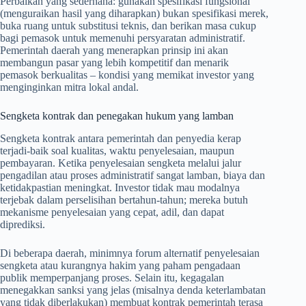
Perbaikan yang sederhana: gunakan spesifikasi fungsional
(menguraikan hasil yang diharapkan) bukan spesifikasi merek,
buka ruang untuk substitusi teknis, dan berikan masa cukup
bagi pemasok untuk memenuhi persyaratan administratif.
Pemerintah daerah yang menerapkan prinsip ini akan
membangun pasar yang lebih kompetitif dan menarik
pemasok berkualitas – kondisi yang memikat investor yang
menginginkan mitra lokal andal.
Sengketa kontrak dan penegakan hukum yang lamban
Sengketa kontrak antara pemerintah dan penyedia kerap
terjadi-baik soal kualitas, waktu penyelesaian, maupun
pembayaran. Ketika penyelesaian sengketa melalui jalur
pengadilan atau proses administratif sangat lamban, biaya dan
ketidakpastian meningkat. Investor tidak mau modalnya
terjebak dalam perselisihan bertahun-tahun; mereka butuh
mekanisme penyelesaian yang cepat, adil, dan dapat
diprediksi.
Di beberapa daerah, minimnya forum alternatif penyelesaian
sengketa atau kurangnya hakim yang paham pengadaan
publik memperpanjang proses. Selain itu, kegagalan
menegakkan sanksi yang jelas (misalnya denda keterlambatan
yang tidak diberlakukan) membuat kontrak pemerintah terasa