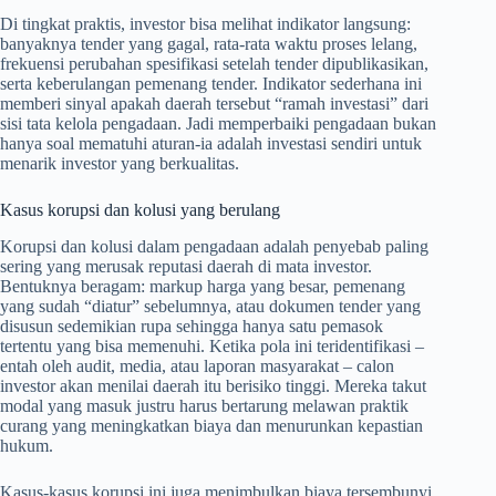
Di tingkat praktis, investor bisa melihat indikator langsung:
banyaknya tender yang gagal, rata-rata waktu proses lelang,
frekuensi perubahan spesifikasi setelah tender dipublikasikan,
serta keberulangan pemenang tender. Indikator sederhana ini
memberi sinyal apakah daerah tersebut “ramah investasi” dari
sisi tata kelola pengadaan. Jadi memperbaiki pengadaan bukan
hanya soal mematuhi aturan-ia adalah investasi sendiri untuk
menarik investor yang berkualitas.
Kasus korupsi dan kolusi yang berulang
Korupsi dan kolusi dalam pengadaan adalah penyebab paling
sering yang merusak reputasi daerah di mata investor.
Bentuknya beragam: markup harga yang besar, pemenang
yang sudah “diatur” sebelumnya, atau dokumen tender yang
disusun sedemikian rupa sehingga hanya satu pemasok
tertentu yang bisa memenuhi. Ketika pola ini teridentifikasi –
entah oleh audit, media, atau laporan masyarakat – calon
investor akan menilai daerah itu berisiko tinggi. Mereka takut
modal yang masuk justru harus bertarung melawan praktik
curang yang meningkatkan biaya dan menurunkan kepastian
hukum.
Kasus-kasus korupsi ini juga menimbulkan biaya tersembunyi.