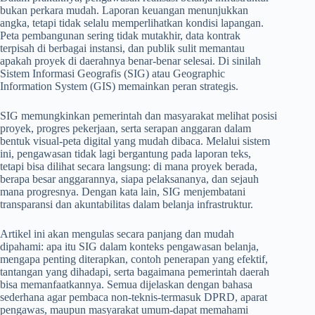
bukan perkara mudah. Laporan keuangan menunjukkan
angka, tetapi tidak selalu memperlihatkan kondisi lapangan.
Peta pembangunan sering tidak mutakhir, data kontrak
terpisah di berbagai instansi, dan publik sulit memantau
apakah proyek di daerahnya benar-benar selesai. Di sinilah
Sistem Informasi Geografis (SIG) atau Geographic
Information System (GIS) memainkan peran strategis.
SIG memungkinkan pemerintah dan masyarakat melihat posisi
proyek, progres pekerjaan, serta serapan anggaran dalam
bentuk visual-peta digital yang mudah dibaca. Melalui sistem
ini, pengawasan tidak lagi bergantung pada laporan teks,
tetapi bisa dilihat secara langsung: di mana proyek berada,
berapa besar anggarannya, siapa pelaksananya, dan sejauh
mana progresnya. Dengan kata lain, SIG menjembatani
transparansi dan akuntabilitas dalam belanja infrastruktur.
Artikel ini akan mengulas secara panjang dan mudah
dipahami: apa itu SIG dalam konteks pengawasan belanja,
mengapa penting diterapkan, contoh penerapan yang efektif,
tantangan yang dihadapi, serta bagaimana pemerintah daerah
bisa memanfaatkannya. Semua dijelaskan dengan bahasa
sederhana agar pembaca non-teknis-termasuk DPRD, aparat
pengawas, maupun masyarakat umum-dapat memahami