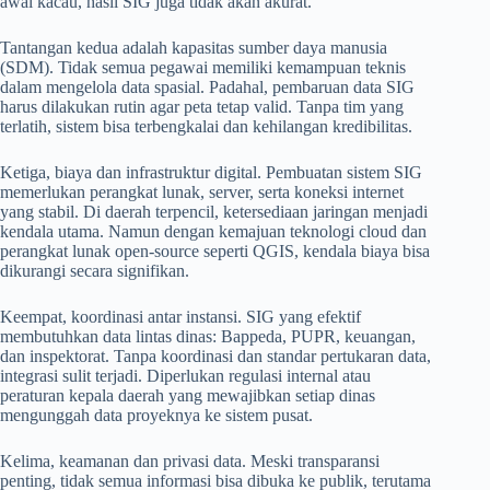
awal kacau, hasil SIG juga tidak akan akurat.
Tantangan kedua adalah kapasitas sumber daya manusia
(SDM). Tidak semua pegawai memiliki kemampuan teknis
dalam mengelola data spasial. Padahal, pembaruan data SIG
harus dilakukan rutin agar peta tetap valid. Tanpa tim yang
terlatih, sistem bisa terbengkalai dan kehilangan kredibilitas.
Ketiga, biaya dan infrastruktur digital. Pembuatan sistem SIG
memerlukan perangkat lunak, server, serta koneksi internet
yang stabil. Di daerah terpencil, ketersediaan jaringan menjadi
kendala utama. Namun dengan kemajuan teknologi cloud dan
perangkat lunak open-source seperti QGIS, kendala biaya bisa
dikurangi secara signifikan.
Keempat, koordinasi antar instansi. SIG yang efektif
membutuhkan data lintas dinas: Bappeda, PUPR, keuangan,
dan inspektorat. Tanpa koordinasi dan standar pertukaran data,
integrasi sulit terjadi. Diperlukan regulasi internal atau
peraturan kepala daerah yang mewajibkan setiap dinas
mengunggah data proyeknya ke sistem pusat.
Kelima, keamanan dan privasi data. Meski transparansi
penting, tidak semua informasi bisa dibuka ke publik, terutama