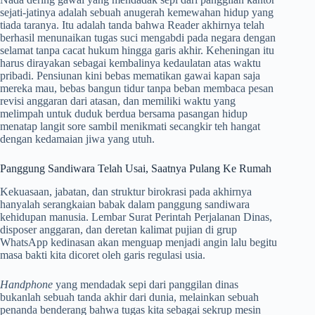
sejati-jatinya adalah sebuah anugerah kemewahan hidup yang
tiada taranya. Itu adalah tanda bahwa Reader akhirnya telah
berhasil menunaikan tugas suci mengabdi pada negara dengan
selamat tanpa cacat hukum hingga garis akhir. Keheningan itu
harus dirayakan sebagai kembalinya kedaulatan atas waktu
pribadi. Pensiunan kini bebas mematikan gawai kapan saja
mereka mau, bebas bangun tidur tanpa beban membaca pesan
revisi anggaran dari atasan, dan memiliki waktu yang
melimpah untuk duduk berdua bersama pasangan hidup
menatap langit sore sambil menikmati secangkir teh hangat
dengan kedamaian jiwa yang utuh.
Panggung Sandiwara Telah Usai, Saatnya Pulang Ke Rumah
Kekuasaan, jabatan, dan struktur birokrasi pada akhirnya
hanyalah serangkaian babak dalam panggung sandiwara
kehidupan manusia. Lembar Surat Perintah Perjalanan Dinas,
disposer anggaran, dan deretan kalimat pujian di grup
WhatsApp kedinasan akan menguap menjadi angin lalu begitu
masa bakti kita dicoret oleh garis regulasi usia.
Handphone
yang mendadak sepi dari panggilan dinas
bukanlah sebuah tanda akhir dari dunia, melainkan sebuah
penanda benderang bahwa tugas kita sebagai sekrup mesin