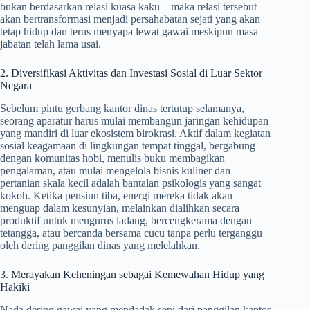
bukan berdasarkan relasi kuasa kaku—maka relasi tersebut
akan bertransformasi menjadi persahabatan sejati yang akan
tetap hidup dan terus menyapa lewat gawai meskipun masa
jabatan telah lama usai.
2. Diversifikasi Aktivitas dan Investasi Sosial di Luar Sektor
Negara
Sebelum pintu gerbang kantor dinas tertutup selamanya,
seorang aparatur harus mulai membangun jaringan kehidupan
yang mandiri di luar ekosistem birokrasi. Aktif dalam kegiatan
sosial keagamaan di lingkungan tempat tinggal, bergabung
dengan komunitas hobi, menulis buku membagikan
pengalaman, atau mulai mengelola bisnis kuliner dan
pertanian skala kecil adalah bantalan psikologis yang sangat
kokoh. Ketika pensiun tiba, energi mereka tidak akan
menguap dalam kesunyian, melainkan dialihkan secara
produktif untuk mengurus ladang, bercengkerama dengan
tetangga, atau bercanda bersama cucu tanpa perlu terganggu
oleh dering panggilan dinas yang melelahkan.
3. Merayakan Keheningan sebagai Kemewahan Hidup yang
Hakiki
Nada dering gawai yang mendadak sepi dari panggilan kantor