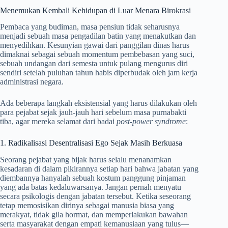
Menemukan Kembali Kehidupan di Luar Menara Birokrasi
Pembaca yang budiman, masa pensiun tidak seharusnya
menjadi sebuah masa pengadilan batin yang menakutkan dan
menyedihkan. Kesunyian gawai dari panggilan dinas harus
dimaknai sebagai sebuah momentum pembebasan yang suci,
sebuah undangan dari semesta untuk pulang mengurus diri
sendiri setelah puluhan tahun habis diperbudak oleh jam kerja
administrasi negara.
Ada beberapa langkah eksistensial yang harus dilakukan oleh
para pejabat sejak jauh-jauh hari sebelum masa purnabakti
tiba, agar mereka selamat dari badai
post-power syndrome
:
1. Radikalisasi Desentralisasi Ego Sejak Masih Berkuasa
Seorang pejabat yang bijak harus selalu menanamkan
kesadaran di dalam pikirannya setiap hari bahwa jabatan yang
diembannya hanyalah sebuah kostum panggung pinjaman
yang ada batas kedaluwarsanya. Jangan pernah menyatu
secara psikologis dengan jabatan tersebut. Ketika seseorang
tetap memosisikan dirinya sebagai manusia biasa yang
merakyat, tidak gila hormat, dan memperlakukan bawahan
serta masyarakat dengan empati kemanusiaan yang tulus—