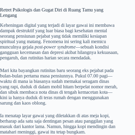
Retret Psikologis dan Gugat Diri di Ruang Tamu yang
Lengang
Keheningan digital yang terjadi di layar gawai ini membawa
dampak destruktif yang luar biasa bagi kesehatan mental
seorang pensiunan pejabat yang tidak memiliki kesiapan
spiritual yang matang. Fenomena ini sering kali memicu
munculnya gejala
post-power syndrome
—sebuah kondisi
gangguan kecemasan dan depresi akibat hilangnya kekuasaan,
pengaruh, dan rutinitas harian secara mendadak.
Mari kita bayangkan rutinitas baru seorang eks pejabat pada
bulan-bulan pertama masa pensiunnya. Pukul 07.00 pagi—
waktu di mana ia biasanya sudah memakai seragam dinas
yang rapi, duduk di dalam mobil hitam berpelat nomor merah,
dan sibuk membaca nota dinas di tengah kemacetan kota—
kini ia hanya duduk di teras rumah dengan menggunakan
sarung dan kaos oblong.
Ia menatap layar gawai yang diletakkan di atas meja kopi,
berharap ada satu saja dentingan pesan atau panggilan yang
masuk dari kantor lama. Namun, hingga kopi mendingin dan
matahari meninggi, gawai itu tetap bungkam.