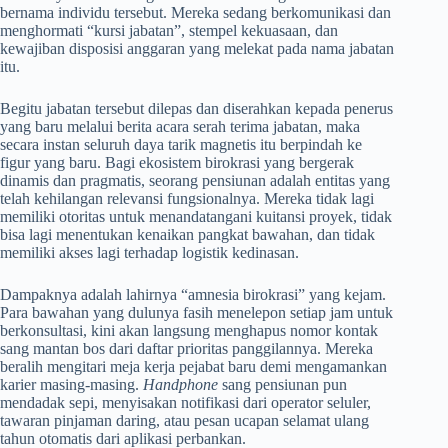
bernama individu tersebut. Mereka sedang berkomunikasi dan
menghormati “kursi jabatan”, stempel kekuasaan, dan
kewajiban disposisi anggaran yang melekat pada nama jabatan
itu.
Begitu jabatan tersebut dilepas dan diserahkan kepada penerus
yang baru melalui berita acara serah terima jabatan, maka
secara instan seluruh daya tarik magnetis itu berpindah ke
figur yang baru. Bagi ekosistem birokrasi yang bergerak
dinamis dan pragmatis, seorang pensiunan adalah entitas yang
telah kehilangan relevansi fungsionalnya. Mereka tidak lagi
memiliki otoritas untuk menandatangani kuitansi proyek, tidak
bisa lagi menentukan kenaikan pangkat bawahan, dan tidak
memiliki akses lagi terhadap logistik kedinasan.
Dampaknya adalah lahirnya “amnesia birokrasi” yang kejam.
Para bawahan yang dulunya fasih menelepon setiap jam untuk
berkonsultasi, kini akan langsung menghapus nomor kontak
sang mantan bos dari daftar prioritas panggilannya. Mereka
beralih mengitari meja kerja pejabat baru demi mengamankan
karier masing-masing.
Handphone
sang pensiunan pun
mendadak sepi, menyisakan notifikasi dari operator seluler,
tawaran pinjaman daring, atau pesan ucapan selamat ulang
tahun otomatis dari aplikasi perbankan.