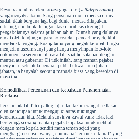
Kesunyian ini memicu proses gugat diri (
self-deprecation
)
yang menyiksa batin. Sang pensiunan mulai merasa dirinya
sudah tidak berguna lagi bagi dunia, merasa dilupakan,
dibuang, dan tidak dihargai atas seluruh sisa keringat
pengabdiannya selama puluhan tahun. Rumah yang dulunya
ramai oleh kunjungan para kolega dan pencari proyek, kini
mendadak lengang. Ruang tamu yang megah berubah fungsi
menjadi museum sunyi yang hanya menyimpan foto-foto
dokumentasi seremonial masa lalu saat bersalaman dengan
menteri atau gubernur. Di titik inilah, sang mantan pejabat
menyadari sebuah kebenaran pahit: bahwa tanpa jubah
jabatan, ia hanyalah seorang manusia biasa yang kesepian di
masa tua.
Komodifikasi Pertemanan dan Kepalsuan Penghormatan
Birokrasi
Pensiun adalah filter paling jujur dan kejam yang disediakan
oleh kehidupan untuk menguji kualitas hubungan
kemanusiaan kita. Melalui sunyinya gawai yang tidak lagi
berdering, seorang mantan pejabat dipaksa untuk melihat
dengan mata kepala sendiri mana teman sejati yang
menghargai esensi jiwanya, dan mana “teman struktural” yang