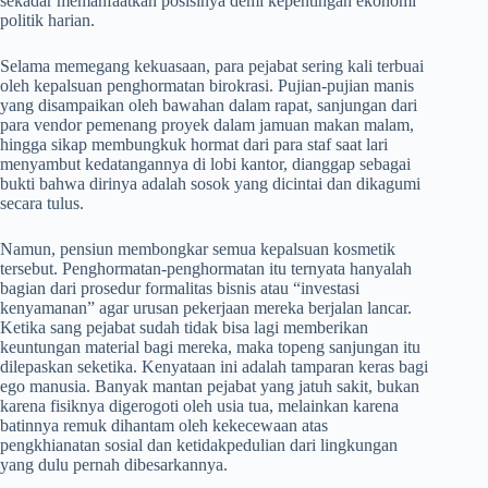
sekadar memanfaatkan posisinya demi kepentingan ekonomi
politik harian.
Selama memegang kekuasaan, para pejabat sering kali terbuai
oleh kepalsuan penghormatan birokrasi. Pujian-pujian manis
yang disampaikan oleh bawahan dalam rapat, sanjungan dari
para vendor pemenang proyek dalam jamuan makan malam,
hingga sikap membungkuk hormat dari para staf saat lari
menyambut kedatangannya di lobi kantor, dianggap sebagai
bukti bahwa dirinya adalah sosok yang dicintai dan dikagumi
secara tulus.
Namun, pensiun membongkar semua kepalsuan kosmetik
tersebut. Penghormatan-penghormatan itu ternyata hanyalah
bagian dari prosedur formalitas bisnis atau “investasi
kenyamanan” agar urusan pekerjaan mereka berjalan lancar.
Ketika sang pejabat sudah tidak bisa lagi memberikan
keuntungan material bagi mereka, maka topeng sanjungan itu
dilepaskan seketika. Kenyataan ini adalah tamparan keras bagi
ego manusia. Banyak mantan pejabat yang jatuh sakit, bukan
karena fisiknya digerogoti oleh usia tua, melainkan karena
batinnya remuk dihantam oleh kekecewaan atas
pengkhianatan sosial dan ketidakpedulian dari lingkungan
yang dulu pernah dibesarkannya.