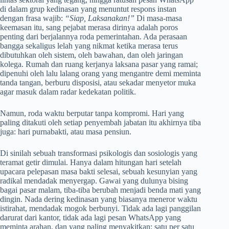
di dalam grup kedinasan yang menuntut respons instan
dengan frasa wajib:
“Siap, Laksanakan!”
Di masa-masa
keemasan itu, sang pejabat merasa dirinya adalah poros
penting dari berjalannya roda pemerintahan. Ada perasaan
bangga sekaligus lelah yang nikmat ketika merasa terus
dibutuhkan oleh sistem, oleh bawahan, dan oleh jaringan
kolega. Rumah dan ruang kerjanya laksana pasar yang ramai;
dipenuhi oleh lalu lalang orang yang mengantre demi meminta
tanda tangan, berburu disposisi, atau sekadar menyetor muka
agar masuk dalam radar kedekatan politik.
Namun, roda waktu berputar tanpa kompromi. Hari yang
paling ditakuti oleh setiap penyembah jabatan itu akhirnya tiba
juga: hari purnabakti, atau masa pensiun.
Di sinilah sebuah transformasi psikologis dan sosiologis yang
teramat getir dimulai. Hanya dalam hitungan hari setelah
upacara pelepasan masa bakti selesai, sebuah kesunyian yang
radikal mendadak menyergap. Gawai yang dulunya bising
bagai pasar malam, tiba-tiba berubah menjadi benda mati yang
dingin. Nada dering kedinasan yang biasanya meneror waktu
istirahat, mendadak mogok berbunyi. Tidak ada lagi panggilan
darurat dari kantor, tidak ada lagi pesan WhatsApp yang
meminta arahan, dan yang paling menyakitkan: satu per satu