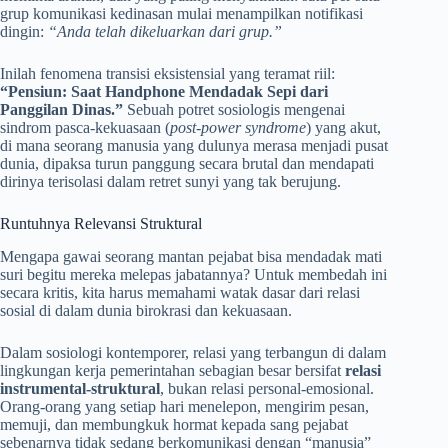
grup komunikasi kedinasan mulai menampilkan notifikasi
dingin:
“Anda telah dikeluarkan dari grup.”
Inilah fenomena transisi eksistensial yang teramat riil:
“Pensiun: Saat Handphone Mendadak Sepi dari
Panggilan Dinas.”
Sebuah potret sosiologis mengenai
sindrom pasca-kekuasaan (
post-power syndrome
) yang akut,
di mana seorang manusia yang dulunya merasa menjadi pusat
dunia, dipaksa turun panggung secara brutal dan mendapati
dirinya terisolasi dalam retret sunyi yang tak berujung.
Runtuhnya Relevansi Struktural
Mengapa gawai seorang mantan pejabat bisa mendadak mati
suri begitu mereka melepas jabatannya? Untuk membedah ini
secara kritis, kita harus memahami watak dasar dari relasi
sosial di dalam dunia birokrasi dan kekuasaan.
Dalam sosiologi kontemporer, relasi yang terbangun di dalam
lingkungan kerja pemerintahan sebagian besar bersifat
relasi
instrumental-struktural
, bukan relasi personal-emosional.
Orang-orang yang setiap hari menelepon, mengirim pesan,
memuji, dan membungkuk hormat kepada sang pejabat
sebenarnya tidak sedang berkomunikasi dengan “manusia”