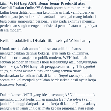
kita:
“WFH bagi ASN: Benar-benar Produktif atau
Sambil Jualan Online?”
Sebuah potret buram dari transisi
kultur kerja digital di mana kelonggaran fisik yang diberikan
oleh negara justru kerap dimanfaatkan sebagai ruang inkubasi
bagi bisnis sampingan personal, yang pada akhirnya memicu
perdebatan sengit mengenai efisiensi pemanfaatan uang rakyat
di era modern.
Ketika Produktivitas Disalahartikan sebagai Waktu Luang
Untuk membedah anomali ini secara adil, kita harus
mengembalikan definisi bekerja jarak jauh ke khittahnya.
Dalam teori manajemen publik modern, WFH bukanlah
sebuah pemberian fasilitas libur terselubung atau pengurangan
beban kerja. WFH hanyalah penggeseran ruang fisik (
spatial
shift
), di mana akuntabilitas kerja yang semula dinilai
berdasarkan kehadiran fisik di kantor (
input-based
), diubah
secara radikal menjadi penilaian berdasarkan hasil nyata kerja
(
outcome-based
).
Dalam konsep WFH yang ideal, seorang ASN dituntut untuk
memiliki tingkat kedisiplinan mandiri (
self-discipline
) yang
jauh lebih tinggi daripada saat bekerja di kantor. Tanpa adanya
pengawasan langsung dari mata kepala pimpinan atau sekat-