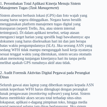
1. Perombakan Total Aplikasi Kinerja Menuju Sistem
Manajemen Tugas (
Task Management
)
Sistem absensi berbasis lokasi (GPS) dan foto wajah yang
usang harus segera ditinggalkan. Negara harus beralih
menggunakan platform manajemen tugas digital yang
transparan (seperti Trello, Jira, atau sistem internal
terintegrasi). Di dalam aplikasi tersebut, setiap atasan
mengunci target harian yang spesifik bagi bawahannya: apa
dokumen yang harus diselesaikan hari ini dan jam berapa
batas waktu pengumpulannya (
SLA
). Jika seorang ASN yang
sedang WFH tidak mampu mengunggah hasil kerja nyatanya
sesuai tenggat waktu yang ditentukan, sistem secara otomatis
akan memotong tunjangan kinerjanya hari itu tanpa perlu
melihat apakah GPS rumahnya aktif atau tidak.
2. Audit Forensik Aktivitas Digital Pegawai pada Perangkat
Dinas
Seluruh gawai atau laptop yang diberikan negara kepada ASN
untuk keperluan WFH harus dilengkapi dengan perangkat
lunak pengawasan (
monitoring software
) yang ketat. Sistem
harus memblokir akses secara total terhadap situs-situs
lokapasar, aplikasi e-dagang pimpinan toko, hingga media
sosial personal selama jam dinas berlangsung. Jika sistem