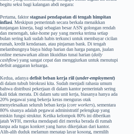
begitu seksi bagi kalangan abdi negara:
Pertama, faktor
stagnasi pendapatan di tengah himpitan
inflasi
. Meskipun pemerintah secara berkala menaikkan
tunjangan kinerja, bagi sebagian besar ASN golongan rendah
dan menengah, take-home pay yang mereka terima setiap
bulan sering kali sudah habis terkunci untuk membayar cicilan
rumah, kredit kendaraan, atau pinjaman bank. Di tengah
melambungnya biaya hidup harian dan harga pangan, jualan
online menawarkan aliran likuiditas tunai harian (
daily
cashflow
) yang sangat cepat dan menggiurkan untuk menutupi
defisit anggaran keluarga.
Kedua, adanya
defisit beban kerja riil (
under-employment
)
di dalam tubuh birokrasi kita. Sudah menjadi rahasia umum
bahwa distribusi pekerjaan di dalam kantor pemerintah sering
kali tidak merata. Di dalam satu unit kerja, biasanya hanya ada
20% pegawai yang bekerja keras menguras otak
menyelesaikan seluruh beban kerja (
core workers
), sementara
80% sisanya adalah pegawai administratif pelengkap yang
miskin fungsi struktur. Ketika kelompok 80% ini diberikan
jatah WFH, mereka mendapati diri mereka berada di rumah
tanpa ada tugas konkret yang harus dikerjakan dari kantor.
Alih-alih duduk melamun menatap layar kosong, memilih