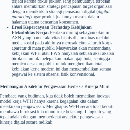
terjadi karena fokus pikiran sang pembuatnya terbelah
antara memikirkan strategi pencapaian target organisasi
dengan memikirkan strategi pemasaran digital (
digital
marketing
) agar produk jualannya masuk dalam
halaman utama pencarian konsumen.
Erosi Kepercayaan Terhadap Kebijakan
Fleksibilitas Kerja:
Perilaku miring sebagian oknum
ASN yang pamer aktivitas bisnis di jam dinas melalui
media sosial pada akhirnya merusak citra seluruh korps
aparatur di mata publik. Masyarakat akan memandang
kebijakan WFH atau FWS hanyalah sebuah akal-akalan
birokrasi untuk melegalkan makan gaji buta, sehingga
memicu desakan publik untuk menghentikan total
kebijakan kerja modern ini dan mengembalikan semua
pegawai ke sistem absensi fisik konvensional.
Membangun Arsitektur Pengawasan Berbasis Kinerja Murni
Pembaca yang budiman, kita tidak boleh mematikan inovasi
model kerja WFH hanya karena kegagalan kita dalam
melakukan pengawasan. Menghapus WFH secara total berarti
membawa birokrasi kita mundur ke belakang. Langkah yang
tepat adalah dengan memperketat arsitektur pengawasan
kinerja digital secara radikal: