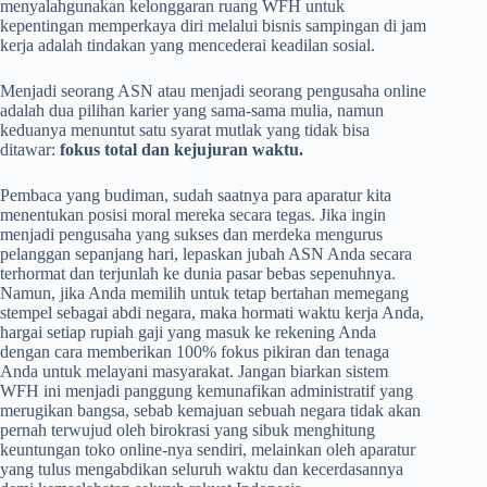
menyalahgunakan kelonggaran ruang WFH untuk
kepentingan memperkaya diri melalui bisnis sampingan di jam
kerja adalah tindakan yang mencederai keadilan sosial.
Menjadi seorang ASN atau menjadi seorang pengusaha online
adalah dua pilihan karier yang sama-sama mulia, namun
keduanya menuntut satu syarat mutlak yang tidak bisa
ditawar:
fokus total dan kejujuran waktu.
Pembaca yang budiman, sudah saatnya para aparatur kita
menentukan posisi moral mereka secara tegas. Jika ingin
menjadi pengusaha yang sukses dan merdeka mengurus
pelanggan sepanjang hari, lepaskan jubah ASN Anda secara
terhormat dan terjunlah ke dunia pasar bebas sepenuhnya.
Namun, jika Anda memilih untuk tetap bertahan memegang
stempel sebagai abdi negara, maka hormati waktu kerja Anda,
hargai setiap rupiah gaji yang masuk ke rekening Anda
dengan cara memberikan 100% fokus pikiran dan tenaga
Anda untuk melayani masyarakat. Jangan biarkan sistem
WFH ini menjadi panggung kemunafikan administratif yang
merugikan bangsa, sebab kemajuan sebuah negara tidak akan
pernah terwujud oleh birokrasi yang sibuk menghitung
keuntungan toko online-nya sendiri, melainkan oleh aparatur
yang tulus mengabdikan seluruh waktu dan kecerdasannya