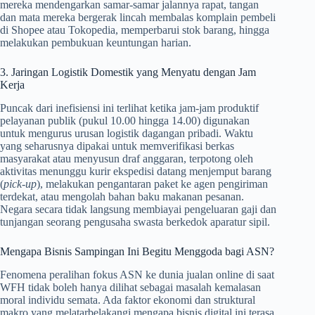
mereka mendengarkan samar-samar jalannya rapat, tangan
dan mata mereka bergerak lincah membalas komplain pembeli
di Shopee atau Tokopedia, memperbarui stok barang, hingga
melakukan pembukuan keuntungan harian.
3. Jaringan Logistik Domestik yang Menyatu dengan Jam
Kerja
Puncak dari inefisiensi ini terlihat ketika jam-jam produktif
pelayanan publik (pukul 10.00 hingga 14.00) digunakan
untuk mengurus urusan logistik dagangan pribadi. Waktu
yang seharusnya dipakai untuk memverifikasi berkas
masyarakat atau menyusun draf anggaran, terpotong oleh
aktivitas menunggu kurir ekspedisi datang menjemput barang
(
pick-up
), melakukan pengantaran paket ke agen pengiriman
terdekat, atau mengolah bahan baku makanan pesanan.
Negara secara tidak langsung membiayai pengeluaran gaji dan
tunjangan seorang pengusaha swasta berkedok aparatur sipil.
Mengapa Bisnis Sampingan Ini Begitu Menggoda bagi ASN?
Fenomena peralihan fokus ASN ke dunia jualan online di saat
WFH tidak boleh hanya dilihat sebagai masalah kemalasan
moral individu semata. Ada faktor ekonomi dan struktural
makro yang melatarbelakangi mengapa bisnis digital ini terasa