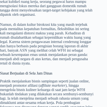
sekat kubikel ruang kerja, seorang pegawai harus mampu
mengisolasi fokus mereka dari gangguan domestik rumah
tangga demi menyelesaikan target-target kebijakan yang telah
dipatok oleh organisasi.
Namun, di dalam kultur birokrasi kita yang masih terjebak
pada mentalitas kepatuhan formalitas, fleksibilitas ini sering
kali mengalami distorsi makna yang parah. Kehadiran di
rumah disalahartikan sebagai kepemilikan waktu luang yang
legal. Karena sistem pengawasan internal cenderung longgar
dan hanya berbasis pada pengisian borang laporan di akhir
hari, banyak ASN yang melihat celah WFH ini sebagai
sebuah kesempatan emas untuk menjalankan peran ganda:
menjadi abdi negara di atas kertas, dan menjadi pengusaha
retail di dunia nyata.
Siasat Berjualan di Sela Jam Dinas
Praktik menjalankan bisnis sampingan seperti jualan online,
menjadi promotor afiliasi (
affiliate marketer
), hingga
mengelola bisnis kuliner keluarga di saat jam kerja WFH
bukanlah tindakan yang dilakukan secara sembunyi-sembunyi
lagi. Ia telah menjelma menjadi sebuah rahasia umum yang
dimaklumi antar-sesama rekan kerja. Pola pembagian
fokusnya pun dirancang dengan sangat cerdik agar tetap lolos