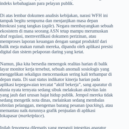
indeks kebahagiaan para pelayan publik.
Di atas lembar dokumen analisis kebijakan, narasi WFH ini
tampak begitu sempurna dan menjanjikan masa depan
birokrasi yang tangkas (
agile
). Negara membayangkan sebuah
ekosistem di mana seorang ASN tetap mampu merumuskan
draf regulasi, memverifikasi dokumen perizinan, atau
memproses laporan keuangan dengan sangat produktif dari
balik meja makan rumah mereka, dipandu oleh aplikasi presisi
digital dan sistem pelaporan daring yang ketat.
Namun, jika kita bersedia menengok realitas harian di balik
layar monitor kerja tersebut, sebuah anomali sosiologis yang
menggelikan sekaligus mencemaskan sering kali terhampar di
depan mata. Di saat status indikator kinerja harian pada
aplikasi kepegawaian tercatat “aktif bekerja”, sang aparatur di
dunia nyata ternyata sedang sibuk melakukan aktivitas lain
yang jauh dari urusan hajat hidup publik. Jempol mereka tidak
sedang mengetik nota dinas, melainkan sedang membalas
obrolan pelanggan, mengemas barang pesanan (
packing
), atau
memantau naik-turunnya grafik penjualan di aplikasi
lokapasar (
marketplace
).
Inilah fenomena dilematis yang menguji integritas aparatur