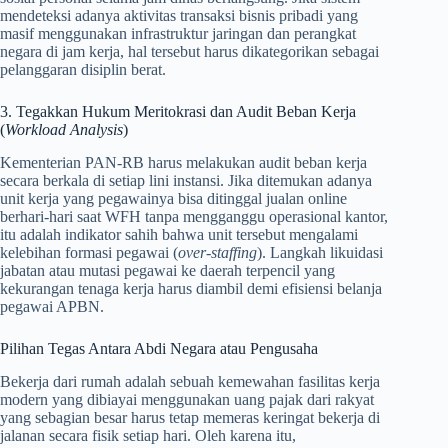
mendeteksi adanya aktivitas transaksi bisnis pribadi yang
masif menggunakan infrastruktur jaringan dan perangkat
negara di jam kerja, hal tersebut harus dikategorikan sebagai
pelanggaran disiplin berat.
3. Tegakkan Hukum Meritokrasi dan Audit Beban Kerja
(
Workload Analysis
)
Kementerian PAN-RB harus melakukan audit beban kerja
secara berkala di setiap lini instansi. Jika ditemukan adanya
unit kerja yang pegawainya bisa ditinggal jualan online
berhari-hari saat WFH tanpa mengganggu operasional kantor,
itu adalah indikator sahih bahwa unit tersebut mengalami
kelebihan formasi pegawai (
over-staffing
). Langkah likuidasi
jabatan atau mutasi pegawai ke daerah terpencil yang
kekurangan tenaga kerja harus diambil demi efisiensi belanja
pegawai APBN.
Pilihan Tegas Antara Abdi Negara atau Pengusaha
Bekerja dari rumah adalah sebuah kemewahan fasilitas kerja
modern yang dibiayai menggunakan uang pajak dari rakyat
yang sebagian besar harus tetap memeras keringat bekerja di
jalanan secara fisik setiap hari. Oleh karena itu,