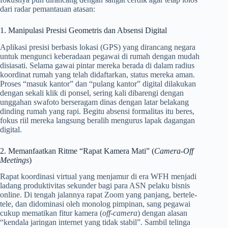
dari radar pemantauan atasan:
1. Manipulasi Presisi Geometris dan Absensi Digital
Aplikasi presisi berbasis lokasi (GPS) yang dirancang negara
untuk mengunci keberadaan pegawai di rumah dengan mudah
disiasati. Selama gawai pintar mereka berada di dalam radius
koordinat rumah yang telah didaftarkan, status mereka aman.
Proses “masuk kantor” dan “pulang kantor” digital dilakukan
dengan sekali klik di ponsel, sering kali dibarengi dengan
unggahan swafoto berseragam dinas dengan latar belakang
dinding rumah yang rapi. Begitu absensi formalitas itu beres,
fokus riil mereka langsung beralih mengurus lapak dagangan
digital.
2. Memanfaatkan Ritme “Rapat Kamera Mati” (
Camera-Off
Meetings
)
Rapat koordinasi virtual yang menjamur di era WFH menjadi
ladang produktivitas sekunder bagi para ASN pelaku bisnis
online. Di tengah jalannya rapat Zoom yang panjang, bertele-
tele, dan didominasi oleh monolog pimpinan, sang pegawai
cukup mematikan fitur kamera (
off-camera
) dengan alasan
“kendala jaringan internet yang tidak stabil”. Sambil telinga