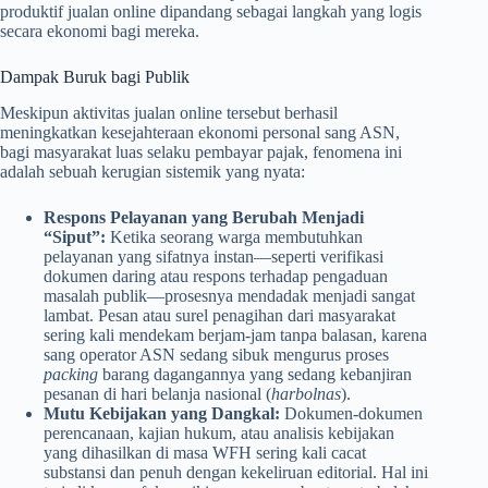
produktif jualan online dipandang sebagai langkah yang logis
secara ekonomi bagi mereka.
Dampak Buruk bagi Publik
Meskipun aktivitas jualan online tersebut berhasil
meningkatkan kesejahteraan ekonomi personal sang ASN,
bagi masyarakat luas selaku pembayar pajak, fenomena ini
adalah sebuah kerugian sistemik yang nyata:
Respons Pelayanan yang Berubah Menjadi
“Siput”:
Ketika seorang warga membutuhkan
pelayanan yang sifatnya instan—seperti verifikasi
dokumen daring atau respons terhadap pengaduan
masalah publik—prosesnya mendadak menjadi sangat
lambat. Pesan atau surel penagihan dari masyarakat
sering kali mendekam berjam-jam tanpa balasan, karena
sang operator ASN sedang sibuk mengurus proses
packing
barang dagangannya yang sedang kebanjiran
pesanan di hari belanja nasional (
harbolnas
).
Mutu Kebijakan yang Dangkal:
Dokumen-dokumen
perencanaan, kajian hukum, atau analisis kebijakan
yang dihasilkan di masa WFH sering kali cacat
substansi dan penuh dengan kekeliruan editorial. Hal ini