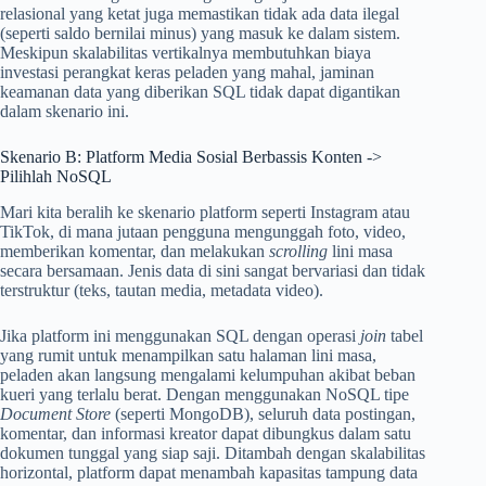
relasional yang ketat juga memastikan tidak ada data ilegal
(seperti saldo bernilai minus) yang masuk ke dalam sistem.
Meskipun skalabilitas vertikalnya membutuhkan biaya
investasi perangkat keras peladen yang mahal, jaminan
keamanan data yang diberikan SQL tidak dapat digantikan
dalam skenario ini.
Skenario B: Platform Media Sosial Berbassis Konten ->
Pilihlah NoSQL
Mari kita beralih ke skenario platform seperti Instagram atau
TikTok, di mana jutaan pengguna mengunggah foto, video,
memberikan komentar, dan melakukan
scrolling
lini masa
secara bersamaan. Jenis data di sini sangat bervariasi dan tidak
terstruktur (teks, tautan media, metadata video).
Jika platform ini menggunakan SQL dengan operasi
join
tabel
yang rumit untuk menampilkan satu halaman lini masa,
peladen akan langsung mengalami kelumpuhan akibat beban
kueri yang terlalu berat. Dengan menggunakan NoSQL tipe
Document Store
(seperti MongoDB), seluruh data postingan,
komentar, dan informasi kreator dapat dibungkus dalam satu
dokumen tunggal yang siap saji. Ditambah dengan skalabilitas
horizontal, platform dapat menambah kapasitas tampung data