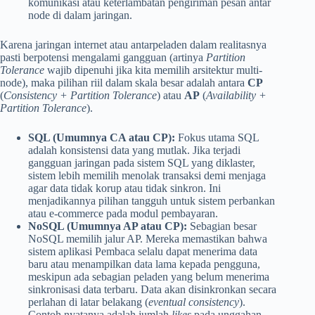
komunikasi atau keterlambatan pengiriman pesan antar
node di dalam jaringan.
Karena jaringan internet atau antarpeladen dalam realitasnya
pasti berpotensi mengalami gangguan (artinya
Partition
Tolerance
wajib dipenuhi jika kita memilih arsitektur multi-
node), maka pilihan riil dalam skala besar adalah antara
CP
(
Consistency + Partition Tolerance
) atau
AP
(
Availability +
Partition Tolerance
).
SQL (Umumnya CA atau CP):
Fokus utama SQL
adalah konsistensi data yang mutlak. Jika terjadi
gangguan jaringan pada sistem SQL yang diklaster,
sistem lebih memilih menolak transaksi demi menjaga
agar data tidak korup atau tidak sinkron. Ini
menjadikannya pilihan tangguh untuk sistem perbankan
atau e-commerce pada modul pembayaran.
NoSQL (Umumnya AP atau CP):
Sebagian besar
NoSQL memilih jalur AP. Mereka memastikan bahwa
sistem aplikasi Pembaca selalu dapat menerima data
baru atau menampilkan data lama kepada pengguna,
meskipun ada sebagian peladen yang belum menerima
sinkronisasi data terbaru. Data akan disinkronkan secara
perlahan di latar belakang (
eventual consistency
).
Contoh nyatanya adalah jumlah
likes
pada unggahan