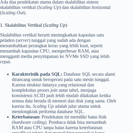
Ada dua pendekatan utama dalam skalabilitas sistem:
skalabilitas vertikal (
Scaling Up
) dan skalabilitas horizontal
(
Scaling Out
).
1. Skalabilitas Vertikal (
Scaling Up
)
Skalabilitas vertikal berarti meningkatkan kapasitas satu
peladen (
server
) tunggal yang sudah ada dengan
menambahkan perangkat keras yang lebih kuat, seperti
menambah kapasitas CPU, memperbesar RAM, atau
mengganti media penyimpanan ke NVMe SSD yang lebih
cepat.
Karakteristik pada SQL:
Database SQL secara alami
dirancang untuk beroperasi pada satu mesin tunggal.
Karena struktur datanya yang relasional dan
kompleksitas proses
join
antar tabel, menjaga
konsistensi ACID jauh lebih mudah dilakukan ketika
semua data berada di memori dan disk yang sama. Oleh
karena itu,
Scaling Up
adalah jalur utama untuk
mendongkrak performa database SQL.
Keterbatasan:
Pendekatan ini memiliki batas fisik
(
hardware ceiling
). Pembaca tidak bisa menambah
RAM atau CPU tanpa batas karena keterbatasan
spesifikasi teknis dari manufaktur perangkat keras.