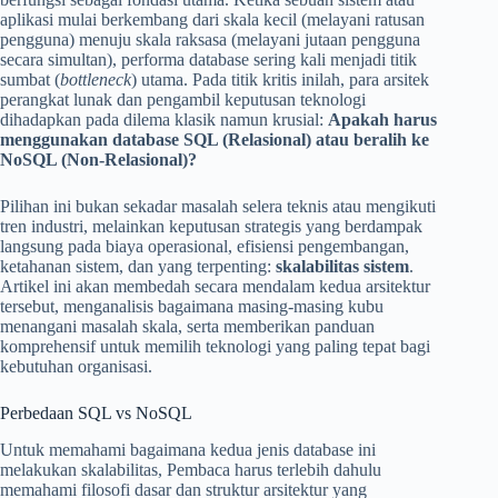
aplikasi mulai berkembang dari skala kecil (melayani ratusan
pengguna) menuju skala raksasa (melayani jutaan pengguna
secara simultan), performa database sering kali menjadi titik
sumbat (
bottleneck
) utama. Pada titik kritis inilah, para arsitek
perangkat lunak dan pengambil keputusan teknologi
dihadapkan pada dilema klasik namun krusial:
Apakah harus
menggunakan database SQL (Relasional) atau beralih ke
NoSQL (Non-Relasional)?
Pilihan ini bukan sekadar masalah selera teknis atau mengikuti
tren industri, melainkan keputusan strategis yang berdampak
langsung pada biaya operasional, efisiensi pengembangan,
ketahanan sistem, dan yang terpenting:
skalabilitas sistem
.
Artikel ini akan membedah secara mendalam kedua arsitektur
tersebut, menganalisis bagaimana masing-masing kubu
menangani masalah skala, serta memberikan panduan
komprehensif untuk memilih teknologi yang paling tepat bagi
kebutuhan organisasi.
Perbedaan SQL vs NoSQL
Untuk memahami bagaimana kedua jenis database ini
melakukan skalabilitas, Pembaca harus terlebih dahulu
memahami filosofi dasar dan struktur arsitektur yang