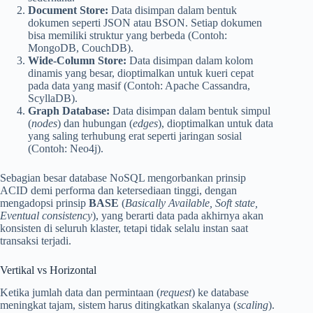
Document Store:
Data disimpan dalam bentuk
dokumen seperti JSON atau BSON. Setiap dokumen
bisa memiliki struktur yang berbeda (Contoh:
MongoDB, CouchDB).
Wide-Column Store:
Data disimpan dalam kolom
dinamis yang besar, dioptimalkan untuk kueri cepat
pada data yang masif (Contoh: Apache Cassandra,
ScyllaDB).
Graph Database:
Data disimpan dalam bentuk simpul
(
nodes
) dan hubungan (
edges
), dioptimalkan untuk data
yang saling terhubung erat seperti jaringan sosial
(Contoh: Neo4j).
Sebagian besar database NoSQL mengorbankan prinsip
ACID demi performa dan ketersediaan tinggi, dengan
mengadopsi prinsip
BASE
(
Basically Available, Soft state,
Eventual consistency
), yang berarti data pada akhirnya akan
konsisten di seluruh klaster, tetapi tidak selalu instan saat
transaksi terjadi.
Vertikal vs Horizontal
Ketika jumlah data dan permintaan (
request
) ke database
meningkat tajam, sistem harus ditingkatkan skalanya (
scaling
).