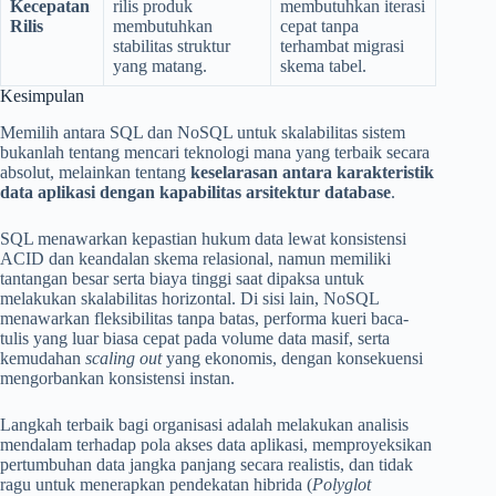
Kecepatan
rilis produk
membutuhkan iterasi
Rilis
membutuhkan
cepat tanpa
stabilitas struktur
terhambat migrasi
yang matang.
skema tabel.
Kesimpulan
Memilih antara SQL dan NoSQL untuk skalabilitas sistem
bukanlah tentang mencari teknologi mana yang terbaik secara
absolut, melainkan tentang
keselarasan antara karakteristik
data aplikasi dengan kapabilitas arsitektur database
.
SQL menawarkan kepastian hukum data lewat konsistensi
ACID dan keandalan skema relasional, namun memiliki
tantangan besar serta biaya tinggi saat dipaksa untuk
melakukan skalabilitas horizontal. Di sisi lain, NoSQL
menawarkan fleksibilitas tanpa batas, performa kueri baca-
tulis yang luar biasa cepat pada volume data masif, serta
kemudahan
scaling out
yang ekonomis, dengan konsekuensi
mengorbankan konsistensi instan.
Langkah terbaik bagi organisasi adalah melakukan analisis
mendalam terhadap pola akses data aplikasi, memproyeksikan
pertumbuhan data jangka panjang secara realistis, dan tidak
ragu untuk menerapkan pendekatan hibrida (
Polyglot