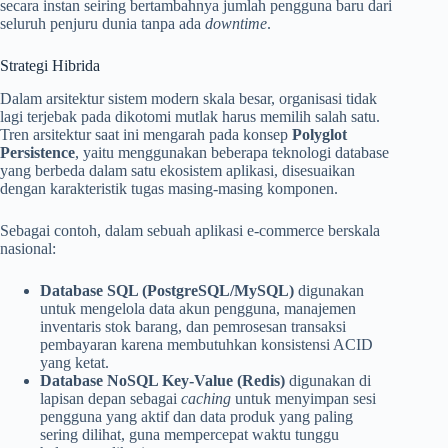
secara instan seiring bertambahnya jumlah pengguna baru dari
seluruh penjuru dunia tanpa ada
downtime
.
Strategi Hibrida
Dalam arsitektur sistem modern skala besar, organisasi tidak
lagi terjebak pada dikotomi mutlak harus memilih salah satu.
Tren arsitektur saat ini mengarah pada konsep
Polyglot
Persistence
, yaitu menggunakan beberapa teknologi database
yang berbeda dalam satu ekosistem aplikasi, disesuaikan
dengan karakteristik tugas masing-masing komponen.
Sebagai contoh, dalam sebuah aplikasi e-commerce berskala
nasional:
Database SQL (PostgreSQL/MySQL)
digunakan
untuk mengelola data akun pengguna, manajemen
inventaris stok barang, dan pemrosesan transaksi
pembayaran karena membutuhkan konsistensi ACID
yang ketat.
Database NoSQL Key-Value (Redis)
digunakan di
lapisan depan sebagai
caching
untuk menyimpan sesi
pengguna yang aktif dan data produk yang paling
sering dilihat, guna mempercepat waktu tunggu