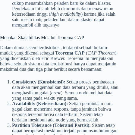
cukup menambahkan peladen baru ke dalam klaster.
Pendekatan ini jauh lebih ekonomis dan menawarkan
ketersediaan tinggi (
high availability
) karena jika salah
satu mesin mati, peladen lain dalam klaster dapat
mengambil alih tugasnya.
Menakar Skalabilitas Melalui Teorema CAP
Dalam dunia sistem terdistribusi, terdapat sebuah hukum
mutlak yang dikenal sebagai
Teorema CAP
(
CAP Theorem
),
yang dicetuskan oleh Eric Brewer. Teorema ini menyatakan
bahwa sebuah sistem data terdistribusi hanya dapat menjamin
maksimal dua dari tiga pilar berikut secara bersamaan:
Consistency (Konsistensi):
Setiap proses pembacaan
data akan mengembalikan data terbaru yang ditulis, atau
menghasilkan galat (
error
). Semua node melihat data
yang sama pada waktu yang sama.
Availability (Ketersediaan):
Setiap permintaan non-
gagal akan menerima respons, tanpa jaminan bahwa
respons tersebut berisi data terbaru. Sistem tetap
berjalan meskipun ada node yang bermasalah.
Partition Tolerance (Toleransi Partisi):
Sistem tetap
dapat beroperasi meskipun terjadi pemutusan hubungan