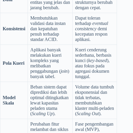
entitas yang jelas dan
strukturnya berubah
jarang berubah.
dengan cepat.
Membutuhkan
Dapat toleran
validasi data instan
terhadap
eventual
Konsistensi
dan kepatuhan
consistency
demi
penuh terhadap
kecepatan respon
standar ACID.
aplikasi.
Aplikasi banyak
Kueri cenderung
melakukan kueri
sederhana, berbasis
kompleks yang
kunci (
key-based
),
Pola Kueri
melibatkan
atau fokus pada
penggabungan (
join
)
agregasi dokumen
banyak tabel.
tunggal.
Beban sistem dapat
Volume data tumbuh
diprediksi dan lebih
eksponensial dan
Model
optimal ditingkatkan
tidak terbatas,
Skala
lewat kapasitas
membutuhkan
peladen utama
klaster multi-peladen
(
Scaling Up
).
(
Scaling Out
).
Perubahan fitur
Fase pengembangan
melambat dan siklus
awal (MVP),