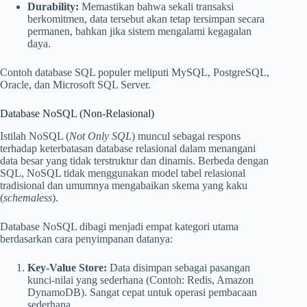
Durability:
Memastikan bahwa sekali transaksi
berkomitmen, data tersebut akan tetap tersimpan secara
permanen, bahkan jika sistem mengalami kegagalan
daya.
Contoh database SQL populer meliputi MySQL, PostgreSQL,
Oracle, dan Microsoft SQL Server.
Database NoSQL (Non-Relasional)
Istilah NoSQL (
Not Only SQL
) muncul sebagai respons
terhadap keterbatasan database relasional dalam menangani
data besar yang tidak terstruktur dan dinamis. Berbeda dengan
SQL, NoSQL tidak menggunakan model tabel relasional
tradisional dan umumnya mengabaikan skema yang kaku
(
schemaless
).
Database NoSQL dibagi menjadi empat kategori utama
berdasarkan cara penyimpanan datanya:
Key-Value Store:
Data disimpan sebagai pasangan
kunci-nilai yang sederhana (Contoh: Redis, Amazon
DynamoDB). Sangat cepat untuk operasi pembacaan
sederhana.