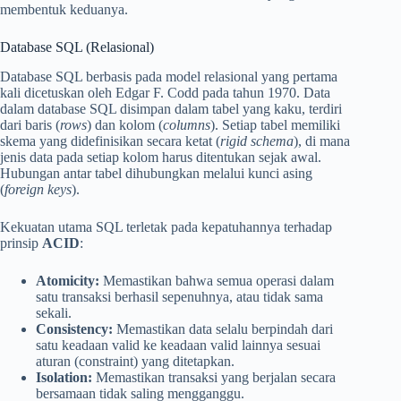
membentuk keduanya.
Database SQL (Relasional)
Database SQL berbasis pada model relasional yang pertama
kali dicetuskan oleh Edgar F. Codd pada tahun 1970. Data
dalam database SQL disimpan dalam tabel yang kaku, terdiri
dari baris (
rows
) dan kolom (
columns
). Setiap tabel memiliki
skema yang didefinisikan secara ketat (
rigid schema
), di mana
jenis data pada setiap kolom harus ditentukan sejak awal.
Hubungan antar tabel dihubungkan melalui kunci asing
(
foreign keys
).
Kekuatan utama SQL terletak pada kepatuhannya terhadap
prinsip
ACID
:
Atomicity:
Memastikan bahwa semua operasi dalam
satu transaksi berhasil sepenuhnya, atau tidak sama
sekali.
Consistency:
Memastikan data selalu berpindah dari
satu keadaan valid ke keadaan valid lainnya sesuai
aturan (constraint) yang ditetapkan.
Isolation:
Memastikan transaksi yang berjalan secara
bersamaan tidak saling mengganggu.