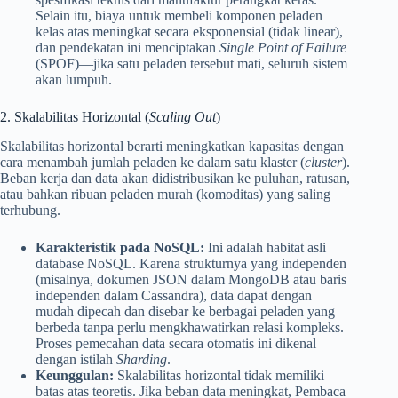
Selain itu, biaya untuk membeli komponen peladen
kelas atas meningkat secara eksponensial (tidak linear),
dan pendekatan ini menciptakan
Single Point of Failure
(SPOF)—jika satu peladen tersebut mati, seluruh sistem
akan lumpuh.
2. Skalabilitas Horizontal (
Scaling Out
)
Skalabilitas horizontal berarti meningkatkan kapasitas dengan
cara menambah jumlah peladen ke dalam satu klaster (
cluster
).
Beban kerja dan data akan didistribusikan ke puluhan, ratusan,
atau bahkan ribuan peladen murah (komoditas) yang saling
terhubung.
Karakteristik pada NoSQL:
Ini adalah habitat asli
database NoSQL. Karena strukturnya yang independen
(misalnya, dokumen JSON dalam MongoDB atau baris
independen dalam Cassandra), data dapat dengan
mudah dipecah dan disebar ke berbagai peladen yang
berbeda tanpa perlu mengkhawatirkan relasi kompleks.
Proses pemecahan data secara otomatis ini dikenal
dengan istilah
Sharding
.
Keunggulan:
Skalabilitas horizontal tidak memiliki
batas atas teoretis. Jika beban data meningkat, Pembaca