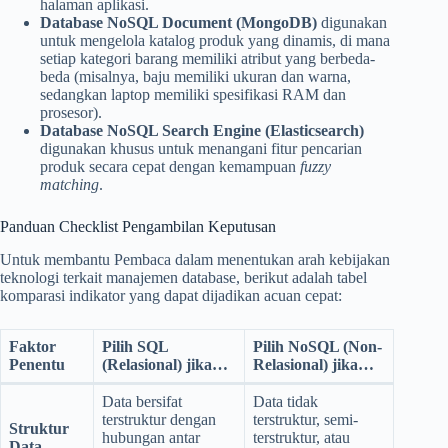
halaman aplikasi.
Database NoSQL Document (MongoDB)
digunakan
untuk mengelola katalog produk yang dinamis, di mana
setiap kategori barang memiliki atribut yang berbeda-
beda (misalnya, baju memiliki ukuran dan warna,
sedangkan laptop memiliki spesifikasi RAM dan
prosesor).
Database NoSQL Search Engine (Elasticsearch)
digunakan khusus untuk menangani fitur pencarian
produk secara cepat dengan kemampuan
fuzzy
matching
.
Panduan Checklist Pengambilan Keputusan
Untuk membantu Pembaca dalam menentukan arah kebijakan
teknologi terkait manajemen database, berikut adalah tabel
komparasi indikator yang dapat dijadikan acuan cepat:
Faktor
Pilih SQL
Pilih NoSQL (Non-
Penentu
(Relasional) jika…
Relasional) jika…
Data bersifat
Data tidak
terstruktur dengan
terstruktur, semi-
Struktur
hubungan antar
terstruktur, atau
Data