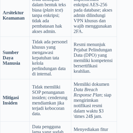
dalam bentuk teks
enkripsi AES-256
biasa (
plain text
)
pada database; akses
Arsitektur
tanpa enkripsi;
admin dilindungi
Keamanan
tidak ada
VPN khusus dan
pembatasan hak
wajib menggunakan
akses admin.
2FA.
Tidak ada personel
Resmi menunjuk
khusus yang
Pejabat Pelindungan
Sumber
mengawasi
Data (DPO) yang
Daya
kepatuhan tata
memiliki kompetensi
Manusia
kelola
bersertifikasi
perlindungan data
keahlian.
di internal.
Memiliki dokumen
Tidak memiliki
Data Breach
SOP penanganan
Response Plan
; siap
Mitigasi
insiden; cenderung
mengirimkan
Insiden
mendiamkan jika
notifikasi resmi
terjadi kebocoran
dalam waktu $3
data.
\times 24$ jam.
Data pengguna
Menyediakan fitur
lama yang sudah