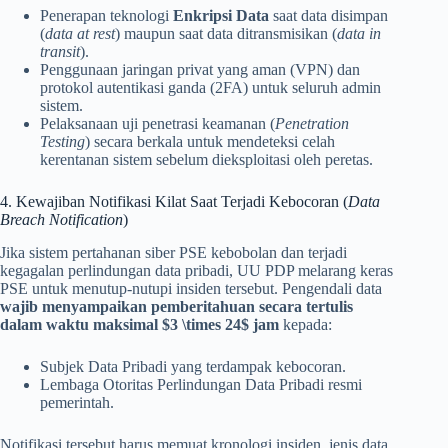
Penerapan teknologi
Enkripsi Data
saat data disimpan
(
data at rest
) maupun saat data ditransmisikan (
data in
transit
).
Penggunaan jaringan privat yang aman (VPN) dan
protokol autentikasi ganda (2FA) untuk seluruh admin
sistem.
Pelaksanaan uji penetrasi keamanan (
Penetration
Testing
) secara berkala untuk mendeteksi celah
kerentanan sistem sebelum dieksploitasi oleh peretas.
4. Kewajiban Notifikasi Kilat Saat Terjadi Kebocoran (
Data
Breach Notification
)
Jika sistem pertahanan siber PSE kebobolan dan terjadi
kegagalan perlindungan data pribadi, UU PDP melarang keras
PSE untuk menutup-nutupi insiden tersebut. Pengendali data
wajib menyampaikan pemberitahuan secara tertulis
dalam waktu maksimal $3 \times 24$ jam
kepada:
Subjek Data Pribadi yang terdampak kebocoran.
Lembaga Otoritas Perlindungan Data Pribadi resmi
pemerintah.
Notifikasi tersebut harus memuat kronologi insiden, jenis data