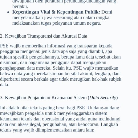
diwajibkan oleh peraturan perundang-undangan yang
berlaku.
Kepentingan Vital & Kepentingan Publik:
Demi
menyelamatkan jiwa seseorang atau dalam rangka
melaksanakan tugas pelayanan umum negara.
2. Kewajiban Transparansi dan Akurasi Data
PSE wajib memberikan informasi yang transparan kepada
pengguna mengenai: jenis data apa saja yang diambil, apa
tujuan spesifik pengolahannya, berapa lama data tersebut akan
disimpan, dan bagaimana pengguna dapat mengajukan
penghapusan data mereka. Selain itu, PSE wajib memastikan
bahwa data yang mereka simpan bersifat akurat, lengkap, dan
diperbarui secara berkala agar tidak merugikan hak-hak subjek
data.
3. Kewajiban Penjaminan Keamanan Sistem (
Data Security
)
Ini adalah pilar teknis paling berat bagi PSE. Undang-undang
mewajibkan pengelola untuk menyelenggarakan sistem
keamanan teknis dan operasional yang andal guna melindungi
data dari akses ilegal, pengubahan, atau kebocoran. Langkah
teknis yang wajib diimplementasikan antara lain: