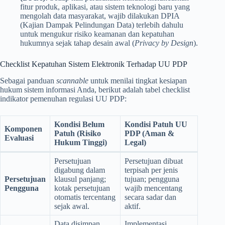
fitur produk, aplikasi, atau sistem teknologi baru yang
mengolah data masyarakat, wajib dilakukan DPIA
(Kajian Dampak Pelindungan Data) terlebih dahulu
untuk mengukur risiko keamanan dan kepatuhan
hukumnya sejak tahap desain awal (
Privacy by Design
).
Checklist Kepatuhan Sistem Elektronik Terhadap UU PDP
Sebagai panduan
scannable
untuk menilai tingkat kesiapan
hukum sistem informasi Anda, berikut adalah tabel checklist
indikator pemenuhan regulasi UU PDP:
Kondisi Belum
Kondisi Patuh UU
Komponen
Patuh (Risiko
PDP (Aman &
Evaluasi
Hukum Tinggi)
Legal)
Persetujuan
Persetujuan dibuat
digabung dalam
terpisah per jenis
Persetujuan
klausul panjang;
tujuan; pengguna
Pengguna
kotak persetujuan
wajib mencentang
otomatis tercentang
secara sadar dan
sejak awal.
aktif.
Data disimpan
Implementasi