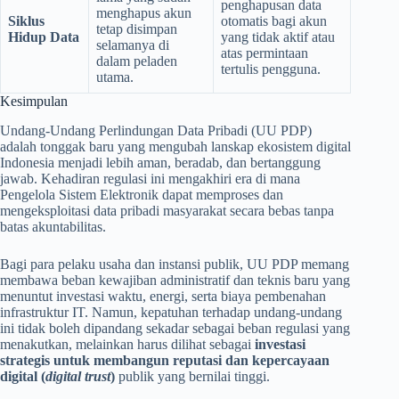
penghapusan data
menghapus akun
Siklus
otomatis bagi akun
tetap disimpan
Hidup Data
yang tidak aktif atau
selamanya di
atas permintaan
dalam peladen
tertulis pengguna.
utama.
Kesimpulan
Undang-Undang Perlindungan Data Pribadi (UU PDP)
adalah tonggak baru yang mengubah lanskap ekosistem digital
Indonesia menjadi lebih aman, beradab, dan bertanggung
jawab. Kehadiran regulasi ini mengakhiri era di mana
Pengelola Sistem Elektronik dapat memproses dan
mengeksploitasi data pribadi masyarakat secara bebas tanpa
batas akuntabilitas.
Bagi para pelaku usaha dan instansi publik, UU PDP memang
membawa beban kewajiban administratif dan teknis baru yang
menuntut investasi waktu, energi, serta biaya pembenahan
infrastruktur IT. Namun, kepatuhan terhadap undang-undang
ini tidak boleh dipandang sekadar sebagai beban regulasi yang
menakutkan, melainkan harus dilihat sebagai
investasi
strategis untuk membangun reputasi dan kepercayaan
digital (
digital trust
)
publik yang bernilai tinggi.