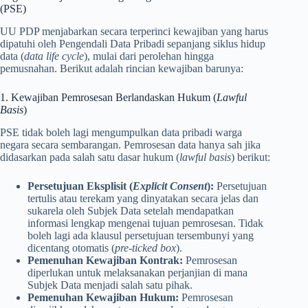
(PSE)
UU PDP menjabarkan secara terperinci kewajiban yang harus
dipatuhi oleh Pengendali Data Pribadi sepanjang siklus hidup
data (
data life cycle
), mulai dari perolehan hingga
pemusnahan. Berikut adalah rincian kewajiban barunya:
1. Kewajiban Pemrosesan Berlandaskan Hukum (
Lawful
Basis
)
PSE tidak boleh lagi mengumpulkan data pribadi warga
negara secara sembarangan. Pemrosesan data hanya sah jika
didasarkan pada salah satu dasar hukum (
lawful basis
) berikut:
Persetujuan Eksplisit (
Explicit Consent
):
Persetujuan
tertulis atau terekam yang dinyatakan secara jelas dan
sukarela oleh Subjek Data setelah mendapatkan
informasi lengkap mengenai tujuan pemrosesan. Tidak
boleh lagi ada klausul persetujuan tersembunyi yang
dicentang otomatis (
pre-ticked box
).
Pemenuhan Kewajiban Kontrak:
Pemrosesan
diperlukan untuk melaksanakan perjanjian di mana
Subjek Data menjadi salah satu pihak.
Pemenuhan Kewajiban Hukum:
Pemrosesan