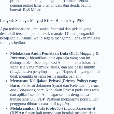
pribadi untuk menguntungkan diri sendiri: Pidana
penjara paling lama 6 tahun dan/atau denda paling
banyak Rp6 Miliar.
Langkah Strategis Mitigasi Risiko Hukum bagi PSE
Agar terhindar dari jerat sanksi finansial dan pidana yang
destruktif tersebut, para direksi, manajer IT, dan pengambil
kebijakan di instansi wajib segera mengambil langkah mitigasi
strategis berikut:
Melakukan Audit Pemetaan Data (
Data Mapping &
Inventory
):
Identifikasi data apa saja yang saat ini
disimpan oleh sistem aplikasi Anda, di mana lokasinya,
siapa saja yang memiliki akses, dan apa dasar hukum
(
lawful basis
) penyimpanannya. Hapus data yang dinilai
tidak memiliki urgensi bisnis jangka panjang.
Menyusun Kebijakan Privasi (
Privacy Policy
) yang
Baru:
Perbarui dokumen Syarat dan Ketentuan (
Terms
and Conditions
) serta Kebijakan Privasi pada situs web
dan aplikasi seluler Anda agar selaras dengan asas
transparansi UU PDP. Pastikan mekanisme persetujuan
pengguna dibuat secara aktif (
opt-in
).
Melaksanakan
Data Protection Impact Assessment
(DPIA):
Setiap kali perusahaan hendak meluncurkan