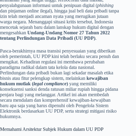
penyalahgunaan informasi untuk penipuan digital (
phishing
dan pinjaman online ilegal), hingga jual beli data pribadi tanpa
izin telah menjadi ancaman nyata yang merugikan jutaan
warga negara. Menanggapi situasi kritis tersebut, Indonesia
mencetak sejarah baru dalam lanskap hukum digital dengan
mengesahkan
Undang-Undang Nomor 27 Tahun 2022
tentang Perlindungan Data Pribadi (UU PDP)
.
Pasca-berakhirnya masa transisi penyesuaian yang diberikan
oleh pemerintah, UU PDP kini telah berlaku secara penuh dan
mengikat. Kehadiran regulasi ini membawa perubahan
paradigma radikal dalam tata kelola data nasional.
Perlindungan data pribadi bukan lagi sekadar masalah etika
bisnis atau fitur pelengkap sistem, melainkan
kewajiban
hukum mutlak (
legal compliance
)
yang memiliki
konsekuensi sanksi denda ratusan miliar rupiah hingga pidana
penjara bagi yang melanggar. Artikel ini akan membedah
secara mendalam dan komprehensif kewajiban-kewajiban
baru apa saja yang harus dipenuhi oleh Pengelola Sistem
Elektronik berdasarkan UU PDP, serta strategi mitigasi risiko
hukumnya.
Memahami Arsitektur Subjek Hukum dalam UU PDP