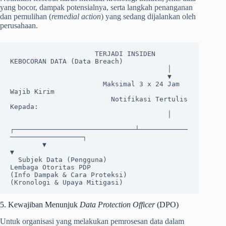
yang bocor, dampak potensialnya, serta langkah penanganan
dan pemulihan (
remedial action
) yang sedang dijalankan oleh
perusahaan.
                     TERJADI INSIDEN 
KEBOCORAN DATA (Data Breach)

                                       │

                                       ▼

                       Maksimal 3 x 24 Jam 
Wajib Kirim

                         Notifikasi Tertulis 
Kepada:

                                       │

┌──────────────────────────────┴────────────
──────────────────┐

        ▼                                                             
▼

  Subjek Data (Pengguna)                                  
Lembaga Otoritas PDP

(Info Dampak & Cara Proteksi)                           
5. Kewajiban Menunjuk
Data Protection Officer
(DPO)
Untuk organisasi yang melakukan pemrosesan data dalam