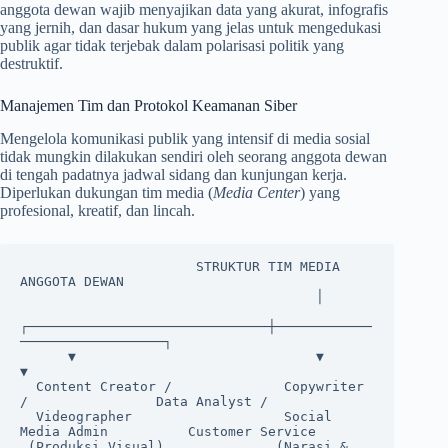
anggota dewan wajib menyajikan data yang akurat, infografis
yang jernih, dan dasar hukum yang jelas untuk mengedukasi
publik agar tidak terjebak dalam polarisasi politik yang
destruktif.
Manajemen Tim dan Protokol Keamanan Siber
Mengelola komunikasi publik yang intensif di media sosial
tidak mungkin dilakukan sendiri oleh seorang anggota dewan
di tengah padatnya jadwal sidang dan kunjungan kerja.
Diperlukan dukungan tim media (
Media Center
) yang
profesional, kreatif, dan lincah.
                      STRUKTUR TIM MEDIA 
ANGGOTA DEWAN

                                     │

┌──────────────────────────────┼────────────
──────────────────┐

      ▼                              ▼                              
▼

  Content Creator /              Copywriter 
/                Data Analyst /

  Videographer                   Social 
Media Admin          Customer Service

 (Produksi Visual)              (Narasi & 