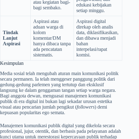
atau kegiatan bagi-
edukasi kebijakan
bagi sembako.
setiap minggu.
Aspirasi atau
Aspirasi digital
aduan warga di
direkap oleh analis
Tindak
kolom
data, diklasifikasikan,
Lanjut
komentar/DM
dan dibawa menjadi
Aspirasi
hanya dibaca tanpa
bahan
ada pencatatan
interpelasi/rapat
sistematis.
komisi.
Kesimpulan
Media sosial telah mengubah aturan main komunikasi politik
secara permanen. Ia telah menggeser panggung politik dari
gedung-gedung parlemen yang tertutup dan eksklusif
langsung ke dalam genggaman tangan setiap warga negara.
Bagi anggota dewan, menguasai manajemen komunikasi
publik di era digital ini bukan lagi sekadar urusan estetika
visual atau pencarian jumlah pengikut (
followers
) demi
kepuasan popularitas ego semata.
Manajemen komunikasi publik digital yang dikelola secara
profesional, jujur, otentik, dan berbasis pada pelayanan adalah
kunci utama untuk merestorasi kepercayaan publik terhadap