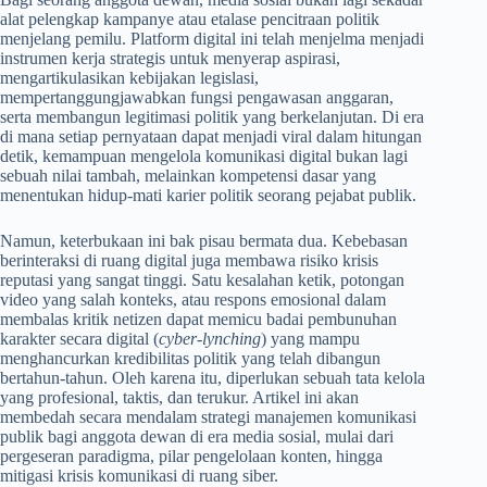
alat pelengkap kampanye atau etalase pencitraan politik
menjelang pemilu. Platform digital ini telah menjelma menjadi
instrumen kerja strategis untuk menyerap aspirasi,
mengartikulasikan kebijakan legislasi,
mempertanggungjawabkan fungsi pengawasan anggaran,
serta membangun legitimasi politik yang berkelanjutan. Di era
di mana setiap pernyataan dapat menjadi viral dalam hitungan
detik, kemampuan mengelola komunikasi digital bukan lagi
sebuah nilai tambah, melainkan kompetensi dasar yang
menentukan hidup-mati karier politik seorang pejabat publik.
Namun, keterbukaan ini bak pisau bermata dua. Kebebasan
berinteraksi di ruang digital juga membawa risiko krisis
reputasi yang sangat tinggi. Satu kesalahan ketik, potongan
video yang salah konteks, atau respons emosional dalam
membalas kritik netizen dapat memicu badai pembunuhan
karakter secara digital (
cyber-lynching
) yang mampu
menghancurkan kredibilitas politik yang telah dibangun
bertahun-tahun. Oleh karena itu, diperlukan sebuah tata kelola
yang profesional, taktis, dan terukur. Artikel ini akan
membedah secara mendalam strategi manajemen komunikasi
publik bagi anggota dewan di era media sosial, mulai dari
pergeseran paradigma, pilar pengelolaan konten, hingga
mitigasi krisis komunikasi di ruang siber.