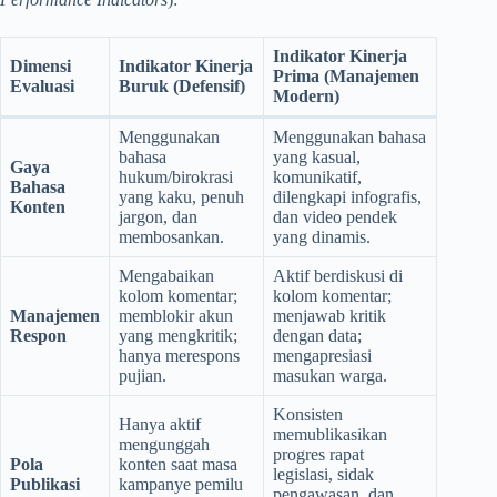
Indikator Kinerja
Dimensi
Indikator Kinerja
Prima (Manajemen
Evaluasi
Buruk (Defensif)
Modern)
Menggunakan
Menggunakan bahasa
bahasa
yang kasual,
Gaya
hukum/birokrasi
komunikatif,
Bahasa
yang kaku, penuh
dilengkapi infografis,
Konten
jargon, dan
dan video pendek
membosankan.
yang dinamis.
Mengabaikan
Aktif berdiskusi di
kolom komentar;
kolom komentar;
Manajemen
memblokir akun
menjawab kritik
Respon
yang mengkritik;
dengan data;
hanya merespons
mengapresiasi
pujian.
masukan warga.
Konsisten
Hanya aktif
memublikasikan
mengunggah
progres rapat
Pola
konten saat masa
legislasi, sidak
Publikasi
kampanye pemilu
pengawasan, dan