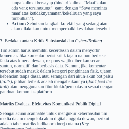
tanpa kalimat bersayap (hindari kalimat “Maaf kalau
ada yang tersinggung”, ganti dengan “Saya meminta
maaf atas ketidaknyamanan/kekeliruan yang saya
timbulkan”).
Action:
Sebutkan langkah korektif yang sedang atau
akan dilakukan untuk memperbaiki kesalahan tersebut.
3. Bedakan antara Kritik Substansial dan
Cyber-Trolling
Tim admin harus memiliki kecerdasan dalam menyortir
komentar. Jika komentar berisi kritik tajam namun berbasis
fakta atas kinerja dewan, respons wajib diberikan secara
santun, normatif, dan berbasis data. Namun, jika komentar
tersebut sudah masuk dalam kategori penghinaan fisik, ujaran
kebencian tanpa dasar, atau serangan dari akun-akun bot palsu
(
trolls
), pilihan terbaik adalah mengabaikannya (
don’t feed the
troll
) atau menggunakan fitur blokir/pembatasan sesuai dengan
panduan komunitas platform.
Matriks Evaluasi Efektivitas Komunikasi Publik Digital
Sebagai acuan scannable untuk mengukur keberhasilan tim
media dalam mengelola akun digital anggota dewan, berikut
adalah tabel matriks indikator kinerja utama (
Key
Performance Indicators
):