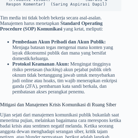
Tim media ini tidak boleh bekerja secara asal-asalan.
Manajemen harus menetapkan
Standard Operating
Procedure (SOP) Komunikasi
yang ketat, meliputi:
Pembedaan Akun Pribadi dan Akun Publik:
Menjaga batasan tegas mengenai mana konten yang
layak dikonsumsi publik dan mana yang bersifat
domestik/keluarga.
Protokol Keamanan Akun:
Mengingat tingginya
risiko peretasan (
hacking
) akun pejabat publik oleh
oknum tidak bertanggung jawab untuk menyebarkan
judi online atau hoaks, tim wajib menerapkan enkripsi
ganda (2FA), pembaruan kata sandi berkala, dan
pembatasan akses perangkat penemu.
Mitigasi dan Manajemen Krisis Komunikasi di Ruang Siber
Ujian sejati dari manajemen komunikasi publik bukanlah saat
menerima pujian, melainkan bagaimana cara merespons ketika
badai krisis atau sentimen negatif melanda. Ketika seorang
anggota dewan menghadapi serangan siber, kritik tajam
netizen, atau blunder pernyataan, berikut adalah langkah