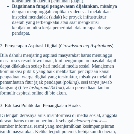
konstituen di daerah pemilihan (dapil).
Bagaimana fungsi pengawasan dijalankan
, misalnya
dengan mengunggah cuplikan video saat melakukan
inspeksi mendadak (sidak) ke proyek infrastruktur
daerah yang terbengkalai atau saat mengkritisi
kebijakan mitra kerja pemerintah dalam rapat dengar
pendapat.
2. Penyerapan Aspirasi Digital (
Crowdsourcing Aspirations
)
Bila dahulu menjaring aspirasi masyarakat harus menunggu
masa reses resmi triwulanan, kini pengumpulan masalah dapil
dapat dilakukan setiap hari melalui media sosial. Manajemen
komunikasi publik yang baik melibatkan penciptaan kanal
pengaduan warga digital yang terstruktur, misalnya melalui
pemanfaatan fitur jajak pendapat (
polling
), sesi tanya jawab
langsung (
Live Instagram/TikTok
), atau penyediaan tautan
formulir aspirasi online di bio akun.
3. Edukasi Politik dan Penangkalan Hoaks
Di tengah derasnya arus misinformasi di media sosial, anggota
dewan harus mampu bertindak sebagai
clearing house
—
sumber informasi resmi yang menjernihkan kesimpangsiuran
isu di masyarakat. Ketika terjadi polemik kebijakan di daerah,