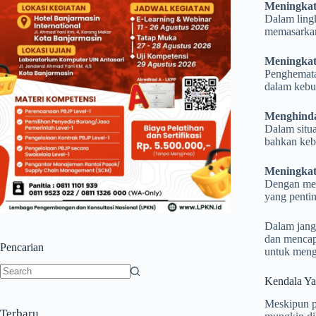
Meningkat
Dalam ling
memasarkan
Meningkatk
Penghemata
dalam kebut
Menghinda
Dalam situ
bahkan keb
Meningkatk
Dengan men
yang pentin
Dalam jang
dan mencapa
Pencarian
untuk meng
Kendala Ya
No
results
Meskipun p
Terbaru