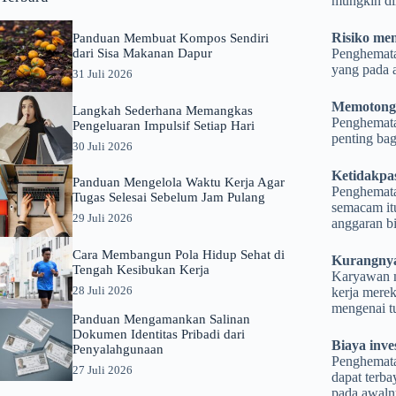
mungkin dih
Risiko men
Panduan Membuat Kompos Sendiri
dari Sisa Makanan Dapur
Penghematan
yang pada 
31 Juli 2026
Memotong 
Langkah Sederhana Memangkas
Penghemata
Pengeluaran Impulsif Setiap Hari
penting bag
30 Juli 2026
Ketidakpas
Panduan Mengelola Waktu Kerja Agar
Penghematan
Tugas Selesai Sebelum Jam Pulang
semacam it
29 Juli 2026
anggaran bi
Cara Membangun Pola Hidup Sehat di
Kurangnya
Tengah Kesibukan Kerja
Karyawan m
28 Juli 2026
kerja merek
mengenai t
Panduan Mengamankan Salinan
Dokumen Identitas Pribadi dari
Biaya inve
Penyalahgunaan
Penghematan
27 Juli 2026
dapat terb
pada awaln