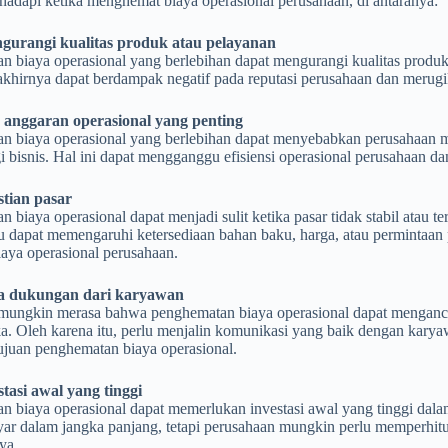
adapi ketika menghemat biaya operasional perusahaan, di antaranya:
gurangi kualitas produk atau pelayanan
 biaya operasional yang berlebihan dapat mengurangi kualitas produk
akhirnya dapat berdampak negatif pada reputasi perusahaan dan merug
anggaran operasional yang penting
n biaya operasional yang berlebihan dapat menyebabkan perusahaan 
i bisnis. Hal ini dapat mengganggu efisiensi operasional perusahaan
tian pasar
 biaya operasional dapat menjadi sulit ketika pasar tidak stabil atau t
u dapat memengaruhi ketersediaan bahan baku, harga, atau permintaan
aya operasional perusahaan.
 dukungan dari karyawan
ungkin merasa bahwa penghematan biaya operasional dapat menganca
a. Oleh karena itu, perlu menjalin komunikasi yang baik dengan kary
ujuan penghematan biaya operasional.
stasi awal yang tinggi
 biaya operasional dapat memerlukan investasi awal yang tinggi dalam 
ayar dalam jangka panjang, tetapi perusahaan mungkin perlu memperhi
ya.