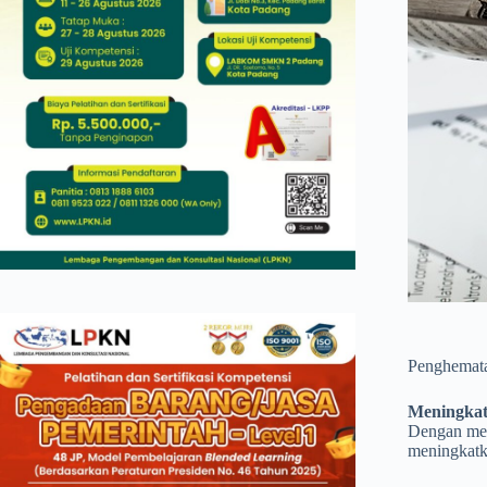
Penghemata
Meningkatk
Dengan men
meningkatk