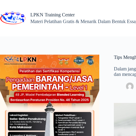
Skip
to
content
LPKN Training Center
Materi Pelatihan Gratis & Menarik Dalam Bentuk Ess
Tips Mengh
Dalam jang
dan mencap