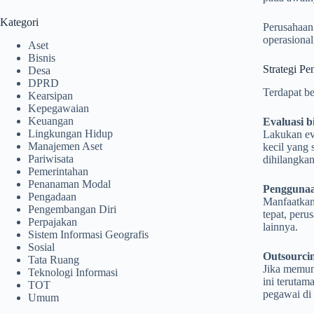
Kategori
Perusahaan
operasional
Aset
Bisnis
Strategi P
Desa
DPRD
Terdapat be
Kearsipan
Kepegawaian
Keuangan
Evaluasi b
Lingkungan Hidup
Lakukan eva
Manajemen Aset
kecil yang 
Pariwisata
dihilangkan
Pemerintahan
Penanaman Modal
Penggunaa
Pengadaan
Manfaatkan
Pengembangan Diri
tepat, peru
Perpajakan
lainnya.
Sistem Informasi Geografis
Sosial
Outsourci
Tata Ruang
Jika memung
Teknologi Informasi
ini terutam
TOT
pegawai di
Umum