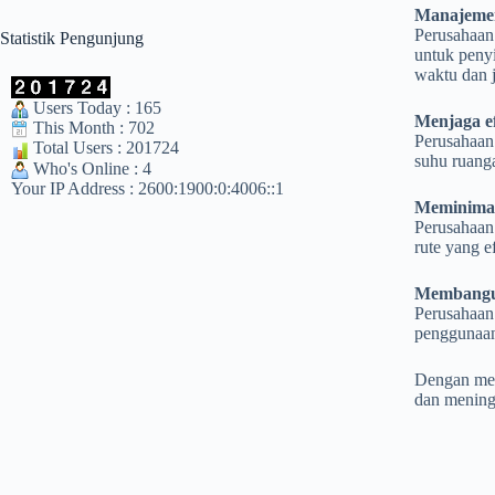
Manajemen
Perusahaan
Statistik Pengunjung
untuk peny
waktu dan 
Users Today : 165
Menjaga ef
This Month : 702
Perusahaan
Total Users : 201724
suhu ruang
Who's Online : 4
Your IP Address : 2600:1900:0:4006::1
Meminimal
Perusahaan
rute yang ef
Membangu
Perusahaan
penggunaan 
Dengan men
dan meningk