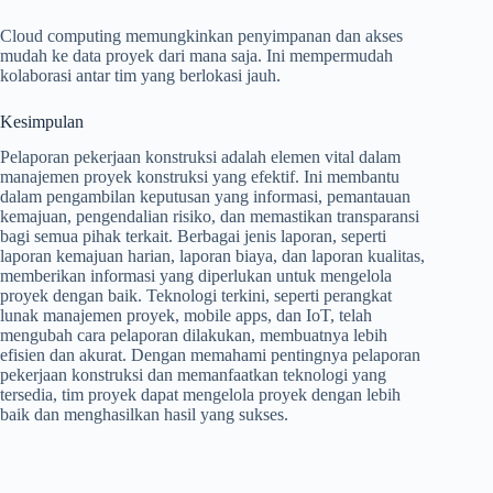
Cloud computing memungkinkan penyimpanan dan akses
mudah ke data proyek dari mana saja. Ini mempermudah
kolaborasi antar tim yang berlokasi jauh.
Kesimpulan
Pelaporan pekerjaan konstruksi adalah elemen vital dalam
manajemen proyek konstruksi yang efektif. Ini membantu
dalam pengambilan keputusan yang informasi, pemantauan
kemajuan, pengendalian risiko, dan memastikan transparansi
bagi semua pihak terkait. Berbagai jenis laporan, seperti
laporan kemajuan harian, laporan biaya, dan laporan kualitas,
memberikan informasi yang diperlukan untuk mengelola
proyek dengan baik. Teknologi terkini, seperti perangkat
lunak manajemen proyek, mobile apps, dan IoT, telah
mengubah cara pelaporan dilakukan, membuatnya lebih
efisien dan akurat. Dengan memahami pentingnya pelaporan
pekerjaan konstruksi dan memanfaatkan teknologi yang
tersedia, tim proyek dapat mengelola proyek dengan lebih
baik dan menghasilkan hasil yang sukses.