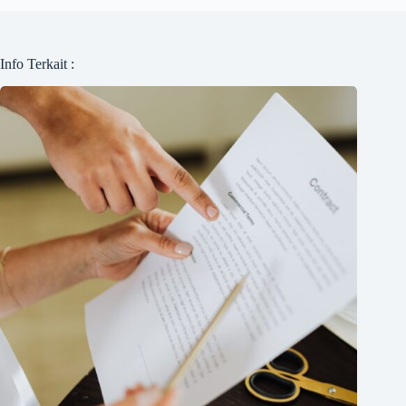
Info Terkait :