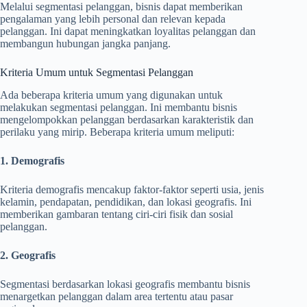
Melalui segmentasi pelanggan, bisnis dapat memberikan
pengalaman yang lebih personal dan relevan kepada
pelanggan. Ini dapat meningkatkan loyalitas pelanggan dan
membangun hubungan jangka panjang.
Kriteria Umum untuk Segmentasi Pelanggan
Ada beberapa kriteria umum yang digunakan untuk
melakukan segmentasi pelanggan. Ini membantu bisnis
mengelompokkan pelanggan berdasarkan karakteristik dan
perilaku yang mirip. Beberapa kriteria umum meliputi:
1. Demografis
Kriteria demografis mencakup faktor-faktor seperti usia, jenis
kelamin, pendapatan, pendidikan, dan lokasi geografis. Ini
memberikan gambaran tentang ciri-ciri fisik dan sosial
pelanggan.
2. Geografis
Segmentasi berdasarkan lokasi geografis membantu bisnis
menargetkan pelanggan dalam area tertentu atau pasar