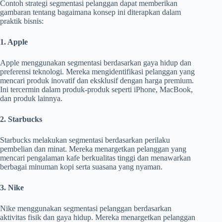
Contoh strategi segmentasi pelanggan dapat memberikan
gambaran tentang bagaimana konsep ini diterapkan dalam
praktik bisnis:
1. Apple
Apple menggunakan segmentasi berdasarkan gaya hidup dan
preferensi teknologi. Mereka mengidentifikasi pelanggan yang
mencari produk inovatif dan eksklusif dengan harga premium.
Ini tercermin dalam produk-produk seperti iPhone, MacBook,
dan produk lainnya.
2. Starbucks
Starbucks melakukan segmentasi berdasarkan perilaku
pembelian dan minat. Mereka menargetkan pelanggan yang
mencari pengalaman kafe berkualitas tinggi dan menawarkan
berbagai minuman kopi serta suasana yang nyaman.
3. Nike
Nike menggunakan segmentasi pelanggan berdasarkan
aktivitas fisik dan gaya hidup. Mereka menargetkan pelanggan