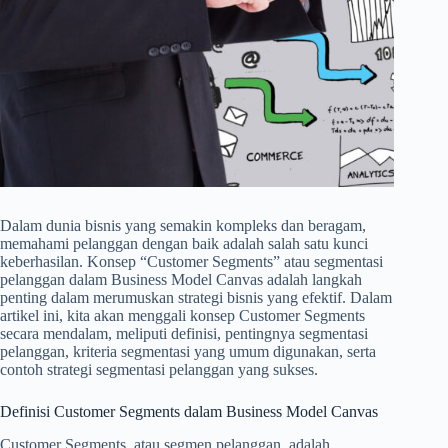
Dalam dunia bisnis yang semakin kompleks dan beragam,
memahami pelanggan dengan baik adalah salah satu kunci
keberhasilan. Konsep “Customer Segments” atau segmentasi
pelanggan dalam Business Model Canvas adalah langkah
penting dalam merumuskan strategi bisnis yang efektif. Dalam
artikel ini, kita akan menggali konsep Customer Segments
secara mendalam, meliputi definisi, pentingnya segmentasi
pelanggan, kriteria segmentasi yang umum digunakan, serta
contoh strategi segmentasi pelanggan yang sukses.
Definisi Customer Segments dalam Business Model Canvas
Customer Segments, atau segmen pelanggan, adalah