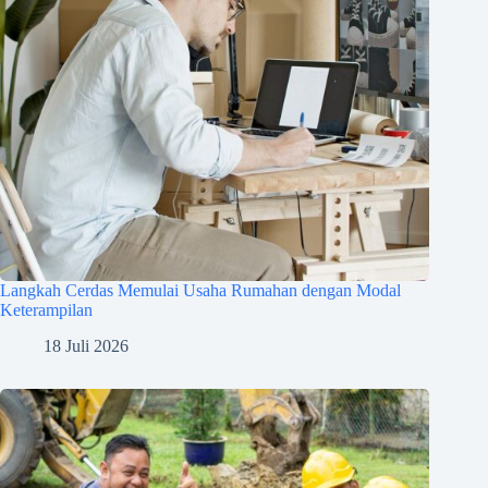
Langkah Cerdas Memulai Usaha Rumahan dengan Modal
Keterampilan
18 Juli 2026