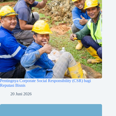
Pentingnya Corporate Social Responsibility (CSR) bagi
Reputasi Bisnis
20 Juni 2026