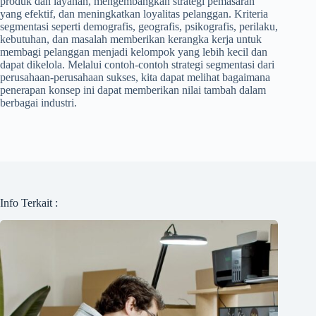
produk dan layanan, mengembangkan strategi pemasaran
yang efektif, dan meningkatkan loyalitas pelanggan. Kriteria
segmentasi seperti demografis, geografis, psikografis, perilaku,
kebutuhan, dan masalah memberikan kerangka kerja untuk
membagi pelanggan menjadi kelompok yang lebih kecil dan
dapat dikelola. Melalui contoh-contoh strategi segmentasi dari
perusahaan-perusahaan sukses, kita dapat melihat bagaimana
penerapan konsep ini dapat memberikan nilai tambah dalam
berbagai industri.
Info Terkait :