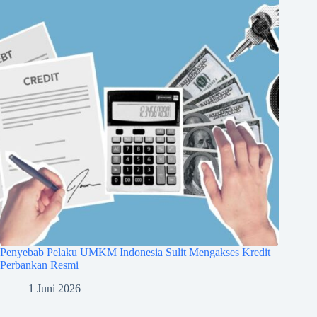
Penyebab Pelaku UMKM Indonesia Sulit Mengakses Kredit
Perbankan Resmi
1 Juni 2026