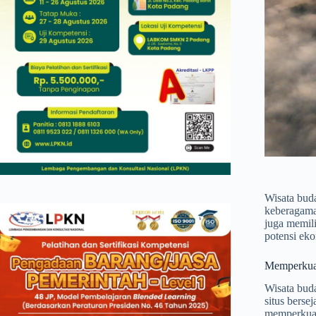
Wisata bud
keberagaman
juga memil
potensi ek
Memperkuat
Wisata buda
situs bers
memperkuat