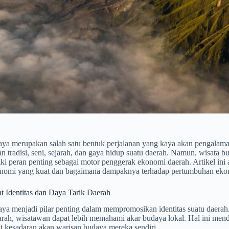
aya merupakan salah satu bentuk perjalanan yang kaya akan pengalaman
 tradisi, seni, sejarah, dan gaya hidup suatu daerah. Namun, wisata b
iki peran penting sebagai motor penggerak ekonomi daerah. Artikel i
onomi yang kuat dan bagaimana dampaknya terhadap pertumbuhan eko
 Identitas dan Daya Tarik Daerah
ya menjadi pilar penting dalam mempromosikan identitas suatu daerah. M
ejarah, wisatawan dapat lebih memahami akar budaya lokal. Hal ini me
 kesadaran akan warisan budaya mereka sendiri.