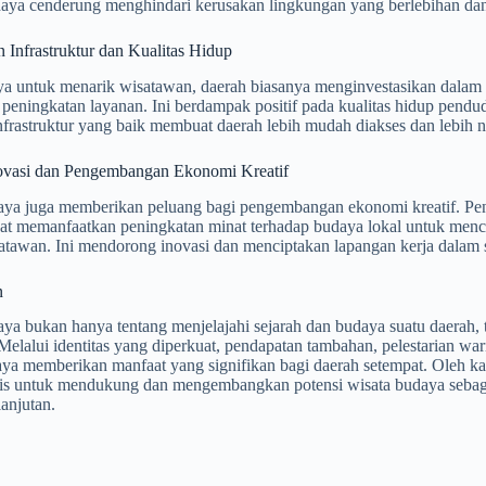
aya cenderung menghindari kerusakan lingkungan yang berlebihan dan
 Infrastruktur dan Kualitas Hidup
 untuk menarik wisatawan, daerah biasanya menginvestasikan dalam infras
peningkatan layanan. Ini berdampak positif pada kualitas hidup pen
nfrastruktur yang baik membuat daerah lebih mudah diakses dan lebih 
ovasi dan Pengembangan Ekonomi Kreatif
ya juga memberikan peluang bagi pengembangan ekonomi kreatif. Pengr
pat memanfaatkan peningkatan minat terhadap budaya lokal untuk menc
tawan. Ini mendorong inovasi dan menciptakan lapangan kerja dalam se
n
aya bukan hanya tentang menjelajahi sejarah dan budaya suatu daerah,
Melalui identitas yang diperkuat, pendapatan tambahan, pelestarian war
ya memberikan manfaat yang signifikan bagi daerah setempat. Oleh kar
nis untuk mendukung dan mengembangkan potensi wisata budaya seba
anjutan.