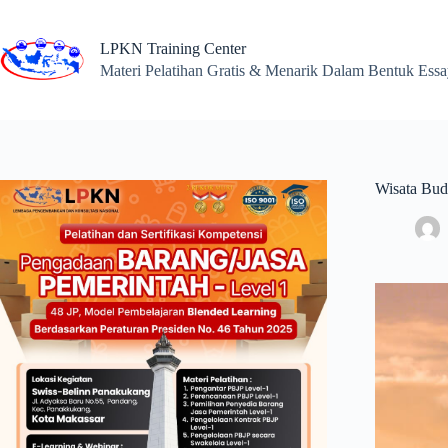
Skip
to
content
LPKN Training Center
Materi Pelatihan Gratis & Menarik Dalam Bentuk Ess
Wisata Bud