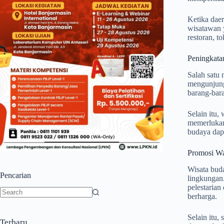
Ketika daer
wisatawan y
restoran, t
Peningkata
Salah satu
mengunjung
barang-bara
Selain itu,
memerlukan
budaya dap
Promosi Wa
Wisata bud
Pencarian
lingkungan.
pelestarian
berharga.
No
results
Selain itu,
Terbaru