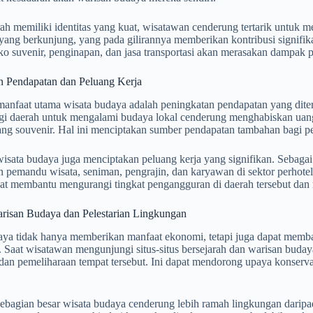
ah memiliki identitas yang kuat, wisatawan cenderung tertarik untuk m
ang berkunjung, yang pada gilirannya memberikan kontribusi signifika
oko suvenir, penginapan, dan jasa transportasi akan merasakan dampak p
n Pendapatan dan Peluang Kerja
 manfaat utama wisata budaya adalah peningkatan pendapatan yang dit
i daerah untuk mengalami budaya lokal cenderung menghabiskan uang
ng souvenir. Hal ini menciptakan sumber pendapatan tambahan bagi pe
 wisata budaya juga menciptakan peluang kerja yang signifikan. Sebag
 pemandu wisata, seniman, pengrajin, dan karyawan di sektor perhotel
at membantu mengurangi tingkat pengangguran di daerah tersebut dan
risan Budaya dan Pelestarian Lingkungan
aya tidak hanya memberikan manfaat ekonomi, tetapi juga dapat memba
 Saat wisatawan mengunjungi situs-situs bersejarah dan warisan buday
 dan pemeliharaan tempat tersebut. Ini dapat mendorong upaya konser
 sebagian besar wisata budaya cenderung lebih ramah lingkungan daripad