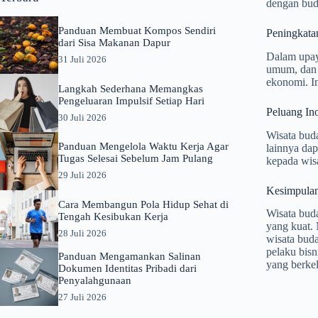
dengan bud
Panduan Membuat Kompos Sendiri
Peningkatan
dari Sisa Makanan Dapur
Dalam upaya
31 Juli 2026
umum, dan 
ekonomi. I
Langkah Sederhana Memangkas
Pengeluaran Impulsif Setiap Hari
Peluang In
30 Juli 2026
Wisata buda
Panduan Mengelola Waktu Kerja Agar
lainnya da
Tugas Selesai Sebelum Jam Pulang
kepada wisa
29 Juli 2026
Kesimpula
Cara Membangun Pola Hidup Sehat di
Wisata bud
Tengah Kesibukan Kerja
yang kuat. 
28 Juli 2026
wisata buda
pelaku bis
Panduan Mengamankan Salinan
yang berkel
Dokumen Identitas Pribadi dari
Penyalahgunaan
27 Juli 2026