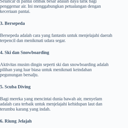
Selancar di pantai ombak besar adalah daya tarik bagi
penggemar air. Ini menggabungkan petualangan dengan
keceriaan pantai.
3. Bersepeda
Bersepeda adalah cara yang fantastis untuk menjelajahi daerah
terpencil dan menikmati udara segar.
4. Ski dan Snowboarding
Aktivitas musim dingin seperti ski dan snowboarding adalah
pilihan yang luar biasa untuk menikmati keindahan
pegunungan bersalju.
5. Scuba Diving
Bagi mereka yang mencintai dunia bawah air, menyelam
adalah cara terbaik untuk menjelajahi kehidupan laut dan
terumbu karang yang indah.
6. Riung Jelajah