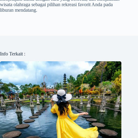
wisata olahraga sebagai pilihan rekreasi favorit Anda pada
liburan mendatang.
Info Terkait :