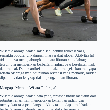
Wisata olahraga adalah salah satu bentuk rekreasi yang
semakin populer di kalangan masyarakat global. Aktivitas ini
tidak hanya menggabungkan antara liburan dan olahraga,
tetapi juga memberikan berbagai manfaat bagi kesehatan fisik
dan mental. Dalam artikel ini, kita akan menjelaskan mengapa
wisata olahraga menjadi pilihan rekreasi yang menarik, mudah
dipahami, dan lengkap dalam pengalaman liburan.
Mengapa Memilih Wisata Olahraga?
Wisata olahraga adalah cara yang fantastis untuk menjauh dari
rutinitas sehari-hari, menciptakan kenangan indah, dan
merayakan rasa petualangan. Aktivitas ini dapat melibatkan
berbagai jenis olahraga, seperti mendaki, bersepeda,