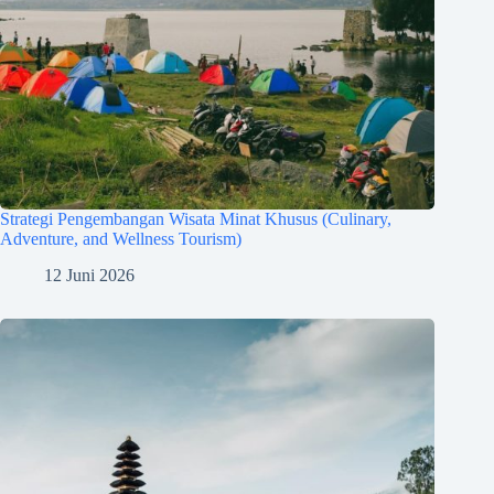
Strategi Pengembangan Wisata Minat Khusus (Culinary,
Adventure, and Wellness Tourism)
12 Juni 2026