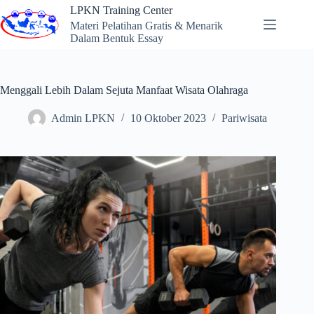
Skip
LPKN Training Center
to
Materi Pelatihan Gratis & Menarik
content
Dalam Bentuk Essay
Menggali Lebih Dalam Sejuta Manfaat Wisata Olahraga
Admin LPKN
10 Oktober 2023
Pariwisata