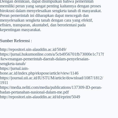
Dengan demikian, dapat disimpulkan bahwa pemerintah
memiliki peran yang sangat penting kaitannya dengan proses
birokrasi dalam menyelesaikan sengketa tanah di masyarakat.
Peran pemerintah ini diharapkan dapat mencegah dan
menyelesaikan sengketa tanah dengan cara yang efektif,
efisien, transparan, akuntabel, dan berorientasi pada
kepentingan masyarakat.
Sumber Referensi :
http://repositori.uin-alauddin.ac.id/5049/
https://jurnal.hukumonline.com/a/5cb4956701fb73000e1c717f
/kewenangan-pemerintah-daerah-dalam-penyelesaian-
sengketa-tanah/
https://jurnal.iain-
bone.ac.id/index.php/ekspose/article/view/1146
https://journal.uii.ac.id/IUSTUM/article/download/1087/1812/
1911
https://media.neliti.com/media/publications/137309-ID-peran-
badan-pertanahan-nasional-dalam-me.pdf
http://repositori.uin-alauddin.ac.id/id/eprint/5049