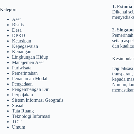
1. Estonia
Kategori
Dikenal seb
menyediakan
Aset
Bisnis
2. Singapu
Desa
Pemerintah 
DPRD
setiap asp
Kearsipan
dan kualita
Kepegawaian
Keuangan
Lingkungan Hidup
Kesimpula
Manajemen Aset
Pariwisata
Digitalisas
Pemerintahan
transparan
Penanaman Modal
kepada masy
Pengadaan
Namun, tan
Pengembangan Diri
memastikan 
Perpajakan
Sistem Informasi Geografis
Sosial
Tata Ruang
Teknologi Informasi
TOT
Umum