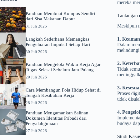
mereka memi
Panduan Membuat Kompos Sendiri
Tantangan d
dari Sisa Makanan Dapur
Meskipun ma
31 Juli 2026
1. Keaman
Langkah Sederhana Memangkas
Pengeluaran Impulsif Setiap Hari
Dalam meng
melindungi 
30 Juli 2026
2. Keterba
Panduan Mengelola Waktu Kerja Agar
Tidak semua
Tugas Selesai Sebelum Jam Pulang
meninggalka
29 Juli 2026
3. Kesesu
Cara Membangun Pola Hidup Sehat di
Proses digi
Tengah Kesibukan Kerja
tidak disal
28 Juli 2026
4. Pengel
Panduan Mengamankan Salinan
Implementa
Dokumen Identitas Pribadi dari
budaya dap
Penyalahgunaan
27 Juli 2026
Studi Kasus