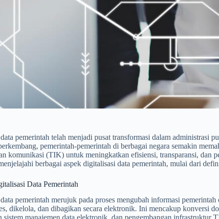
i data pemerintah telah menjadi pusat transformasi dalam administrasi pub
 berkembang, pemerintah-pemerintah di berbagai negara semakin mem
an komunikasi (TIK) untuk meningkatkan efisiensi, transparansi, dan p
enjelajahi berbagai aspek digitalisasi data pemerintah, mulai dari def
gitalisasi Data Pemerintah
i data pemerintah merujuk pada proses mengubah informasi pemerintah d
es, dikelola, dan dibagikan secara elektronik. Ini mencakup konversi 
 sistem manajemen data elektronik, dan pengembangan infrastruktur T