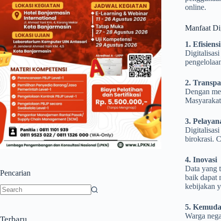
online.
Manfaat Dig
1. Efisiens
Digitalisas
pengelolaan
2. Transpa
Dengan men
Masyarakat
3. Pelayan
Digitalisa
birokrasi. 
4. Inovasi
Data yang t
Pencarian
baik dapat
kebijakan y
No
5. Kemuda
results
Warga nega
Terbaru