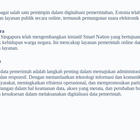
agai salah satu pemimpin dalam digitalisasi pemerintahan, Estonia te
 layanan publik secara online, termasuk pemungutan suara elektronik da
ra
Singapura telah mengembangkan inisiatif Smart Nation yang bertujuan 
ek kehidupan warga negara. Ini mencakup layanan pemerintah online da
s layanan.
n
i data pemerintah adalah langkah penting dalam memajukan administrasi
, dan responsif. Dengan memanfaatkan teknologi informasi dan komuni
arakat, meningkatkan efisiensi operasional, dan mempromosikan parti
tangan dalam hal keamanan data, akses yang merata, dan perubahan bu
kesuksesan dalam melaksanakan digitalisasi data pemerintah.