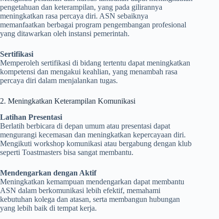
pengetahuan dan keterampilan, yang pada gilirannya
meningkatkan rasa percaya diri. ASN sebaiknya
memanfaatkan berbagai program pengembangan profesional
yang ditawarkan oleh instansi pemerintah.
Sertifikasi
Memperoleh sertifikasi di bidang tertentu dapat meningkatkan
kompetensi dan mengakui keahlian, yang menambah rasa
percaya diri dalam menjalankan tugas.
2. Meningkatkan Keterampilan Komunikasi
Latihan Presentasi
Berlatih berbicara di depan umum atau presentasi dapat
mengurangi kecemasan dan meningkatkan kepercayaan diri.
Mengikuti workshop komunikasi atau bergabung dengan klub
seperti Toastmasters bisa sangat membantu.
Mendengarkan dengan Aktif
Meningkatkan kemampuan mendengarkan dapat membantu
ASN dalam berkomunikasi lebih efektif, memahami
kebutuhan kolega dan atasan, serta membangun hubungan
yang lebih baik di tempat kerja.