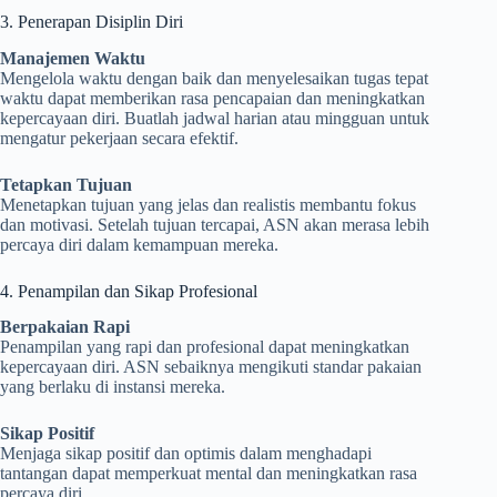
3. Penerapan Disiplin Diri
Manajemen Waktu
Mengelola waktu dengan baik dan menyelesaikan tugas tepat
waktu dapat memberikan rasa pencapaian dan meningkatkan
kepercayaan diri. Buatlah jadwal harian atau mingguan untuk
mengatur pekerjaan secara efektif.
Tetapkan Tujuan
Menetapkan tujuan yang jelas dan realistis membantu fokus
dan motivasi. Setelah tujuan tercapai, ASN akan merasa lebih
percaya diri dalam kemampuan mereka.
4. Penampilan dan Sikap Profesional
Berpakaian Rapi
Penampilan yang rapi dan profesional dapat meningkatkan
kepercayaan diri. ASN sebaiknya mengikuti standar pakaian
yang berlaku di instansi mereka.
Sikap Positif
Menjaga sikap positif dan optimis dalam menghadapi
tantangan dapat memperkuat mental dan meningkatkan rasa
percaya diri.