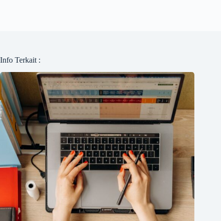
Info Terkait :