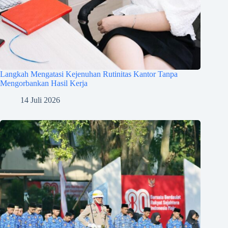
Langkah Mengatasi Kejenuhan Rutinitas Kantor Tanpa
Mengorbankan Hasil Kerja
14 Juli 2026