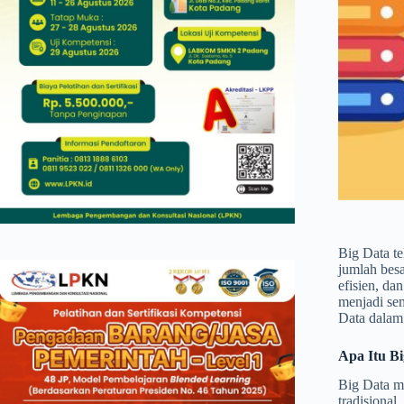
Big Data t
jumlah besa
efisien, da
menjadi se
Data dalam 
Apa Itu B
Big Data me
tradisional