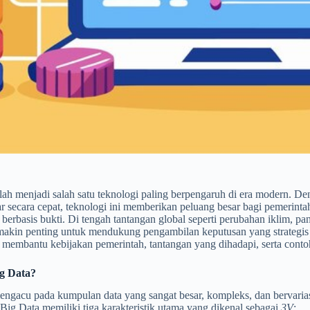
elah menjadi salah satu teknologi paling berpengaruh di era modern.
r secara cepat, teknologi ini memberikan peluang besar bagi pemerint
n berbasis bukti. Di tengah tantangan global seperti perubahan iklim, 
makin penting untuk mendukung pengambilan keputusan yang strategis d
membantu kebijakan pemerintah, tantangan yang dihadapi, serta contoh
ig Data?
ngacu pada kumpulan data yang sangat besar, kompleks, dan bervariasi
. Big Data memiliki tiga karakteristik utama yang dikenal sebagai
3V
: