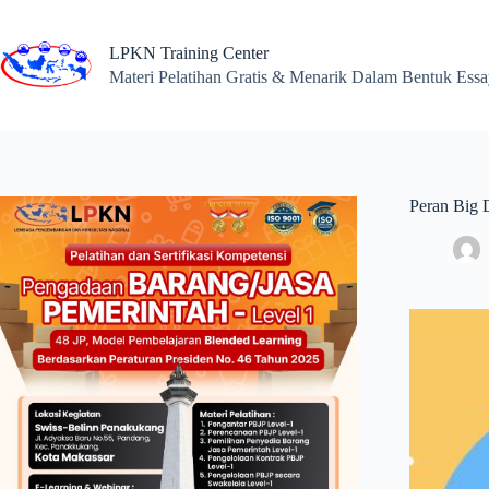
Skip
to
content
LPKN Training Center
Materi Pelatihan Gratis & Menarik Dalam Bentuk Ess
Peran Big 