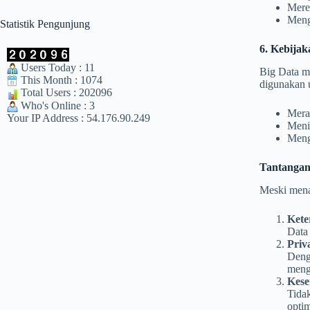
Meren
Meng
Statistik Pengunjung
6. Kebija
Users Today : 11
Big Data me
This Month : 1074
digunakan 
Total Users : 202096
Who's Online : 3
Meran
Your IP Address : 54.176.90.249
Menin
Meng
Tantangan
Meski mena
Kete
Data 
Priv
Deng
meng
Kese
Tida
optim