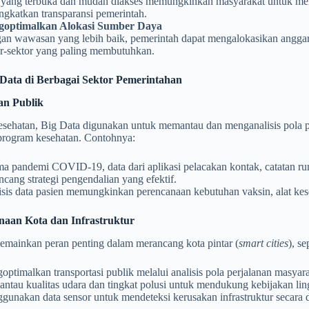
 yang terbuka dan mudah diakses memungkinkan masyarakat untuk mem
ngkatkan transparansi pemerintah.
optimalkan Alokasi Sumber Daya
an wawasan yang lebih baik, pemerintah dapat mengalokasikan anggara
or-sektor yang paling membutuhkan.
 Data di Berbagai Sektor Pemerintahan
an Publik
esehatan, Big Data digunakan untuk memantau dan menganalisis pola p
 program kesehatan. Contohnya:
ma pandemi COVID-19, data dari aplikasi pelacakan kontak, catatan ru
cang strategi pengendalian yang efektif.
sis data pasien memungkinkan perencanaan kebutuhan vaksin, alat kese
naan Kota dan Infrastruktur
emainkan peran penting dalam merancang kota pintar (
smart cities
), se
ptimalkan transportasi publik melalui analisis pola perjalanan masyara
ntau kualitas udara dan tingkat polusi untuk mendukung kebijakan li
unakan data sensor untuk mendeteksi kerusakan infrastruktur secara d