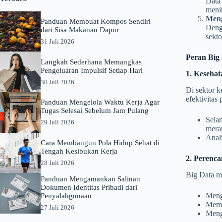
Data
meni
Meng
Panduan Membuat Kompos Sendiri
Deng
dari Sisa Makanan Dapur
sekt
31 Juli 2026
Peran Big
Langkah Sederhana Memangkas
Pengeluaran Impulsif Setiap Hari
1. Kesehat
30 Juli 2026
Di sektor k
efektivitas
Panduan Mengelola Waktu Kerja Agar
Tugas Selesai Sebelum Jam Pulang
Sela
29 Juli 2026
meran
Anali
Cara Membangun Pola Hidup Sehat di
Tengah Kesibukan Kerja
2. Perenca
28 Juli 2026
Big Data m
Panduan Mengamankan Salinan
Dokumen Identitas Pribadi dari
Mengo
Penyalahgunaan
Mema
27 Juli 2026
Mengg