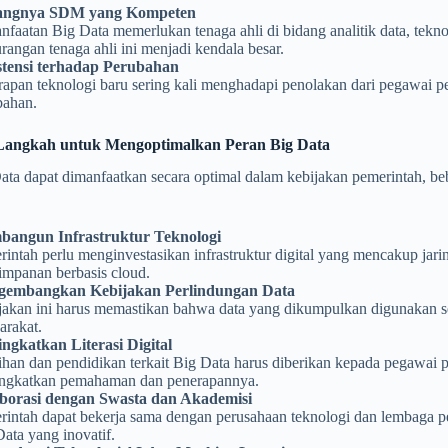
angnya SDM yang Kompeten
faatan Big Data memerlukan tenaga ahli di bidang analitik data, tekno
angan tenaga ahli ini menjadi kendala besar.
stensi terhadap Perubahan
rapan teknologi baru sering kali menghadapi penolakan dari pegawai 
bahan.
angkah untuk Mengoptimalkan Peran Big Data
ta dapat dimanfaatkan secara optimal dalam kebijakan pemerintah, beb
angun Infrastruktur Teknologi
intah perlu menginvestasikan infrastruktur digital yang mencakup jarin
impanan berbasis cloud.
embangkan Kebijakan Perlindungan Data
jakan ini harus memastikan bahwa data yang dikumpulkan digunakan sec
arakat.
ngkatkan Literasi Digital
tihan dan pendidikan terkait Big Data harus diberikan kepada pegawa
ngkatkan pemahaman dan penerapannya.
borasi dengan Swasta dan Akademisi
rintah dapat bekerja sama dengan perusahaan teknologi dan lembaga 
ata yang inovatif.