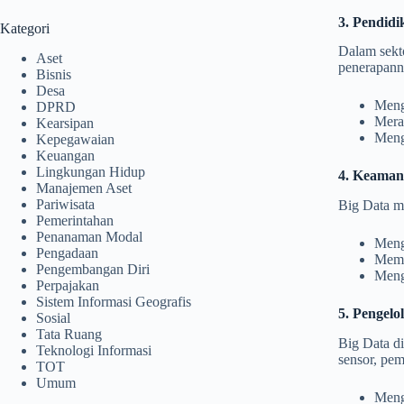
3. Pendidi
Kategori
Dalam sekt
Aset
penerapann
Bisnis
Desa
Mengi
DPRD
Meran
Kearsipan
Meng
Kepegawaian
Keuangan
Lingkungan Hidup
4. Keaman
Manajemen Aset
Pariwisata
Big Data m
Pemerintahan
Penanaman Modal
Menga
Pengadaan
Mema
Pengembangan Diri
Meng
Perpajakan
Sistem Informasi Geografis
5. Pengel
Sosial
Tata Ruang
Big Data di
Teknologi Informasi
sensor, pem
TOT
Umum
Meng