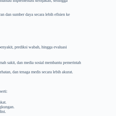
antau implementasi kebijakan, sehingga
n dan sumber daya secara lebih efisien ke
enyakit, prediksi wabah, hingga evaluasi
mah sakit, dan media sosial membantu pemerintah
hatan, dan tenaga medis secara lebih akurat.
perti:
kat.
ngkungan.
ini.