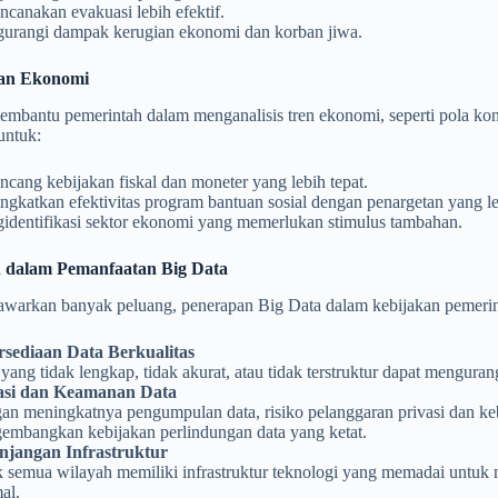
canakan evakuasi lebih efektif.
urangi dampak kerugian ekonomi dan korban jiwa.
kan Ekonomi
mbantu pemerintah dalam menganalisis tren ekonomi, seperti pola kons
untuk:
cang kebijakan fiskal dan moneter yang lebih tepat.
gkatkan efektivitas program bantuan sosial dengan penargetan yang le
identifikasi sektor ekonomi yang memerlukan stimulus tambahan.
 dalam Pemanfaatan Big Data
warkan banyak peluang, penerapan Big Data dalam kebijakan pemerinta
rsediaan Data Berkualitas
yang tidak lengkap, tidak akurat, atau tidak terstruktur dapat mengurang
asi dan Keamanan Data
an meningkatnya pengumpulan data, risiko pelanggaran privasi dan ke
embangkan kebijakan perlindungan data yang ketat.
njangan Infrastruktur
k semua wilayah memiliki infrastruktur teknologi yang memadai untuk
al.