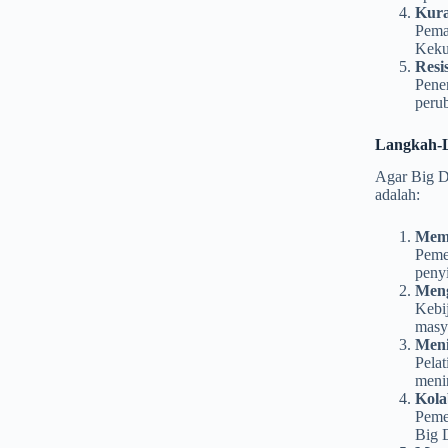
Kur
Peman
Kekur
Resi
Pene
peru
Langkah-L
Agar Big Da
adalah:
Memb
Pemer
peny
Meng
Kebi
masy
Meni
Pela
meni
Kola
Peme
Big D