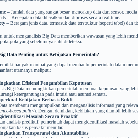
ume
– Jumlah data yang sangat besar, mencakup data dari sensor, media so
city
– Kecepatan data dihasilkan dan diproses secara real-time.
ety
– Beragam jenis data, termasuk data terstruktur (seperti tabel) dan tid
untuk menganalisis Big Data memberikan wawasan yang lebih mend
ola-pola yang sebelumnya sulit dideteksi.
ig Data Penting untuk Kebijakan Pemerintah?
emiliki banyak manfaat yang dapat membantu pemerintah dalam mera
anfaat utamanya meliputi:
ngkatkan Efisiensi Pengambilan Keputusan
sis Big Data memungkinkan pemerintah membuat keputusan yang lebih c
rangi ketergantungan pada intuisi atau asumsi semata.
erkuat Kebijakan Berbasis Bukti
Data membantu mengumpulkan dan menganalisis informasi yang releva
ence-based policy
). Dengan demikian, kebijakan yang diambil lebih s
identifikasi Masalah Secara Proaktif
n analisis prediktif, pemerintah dapat mengidentifikasi masalah sebelu
lonjakan kasus penyakit menular.
ngkatkan Transparansi dan Akuntabilitas