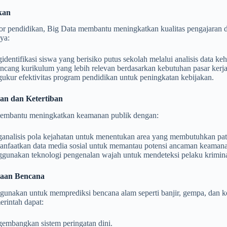
kan
or pendidikan, Big Data membantu meningkatkan kualitas pengajaran da
ya:
dentifikasi siswa yang berisiko putus sekolah melalui analisis data keh
cang kurikulum yang lebih relevan berdasarkan kebutuhan pasar kerja 
ukur efektivitas program pendidikan untuk peningkatan kebijakan.
an dan Ketertiban
embantu meningkatkan keamanan publik dengan:
nalisis pola kejahatan untuk menentukan area yang membutuhkan patrol
nfaatkan data media sosial untuk memantau potensi ancaman keaman
gunakan teknologi pengenalan wajah untuk mendeteksi pelaku krimina
olaan Bencana
gunakan untuk memprediksi bencana alam seperti banjir, gempa, dan ke
erintah dapat:
embangkan sistem peringatan dini.