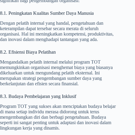
signifikan bagi pengembangan organisasi:
8.1. Peningkatan Kualitas Sumber Daya Manusia
Dengan pelatih internal yang handal, pengetahuan dan
keterampilan dapat tersebar secara merata di seluruh
organisasi. Hal ini meningkatkan kompetensi, produktivitas,
dan inovasi dalam menghadapi tantangan yang ada.
8.2. Efisiensi Biaya Pelatihan
Mengandalkan pelatih internal melalui program TOT
memungkinkan organisasi menghemat biaya yang biasanya
dikeluarkan untuk mengundang pelatih eksternal. Ini
merupakan strategi pengembangan sumber daya yang
berkelanjutan dan efisien secara finansial.
8.3. Budaya Pembelajaran yang Inklusif
Program TOT yang sukses akan menciptakan budaya belajar
di mana setiap individu merasa didorong untuk terus
mengembangkan diri dan berbagi pengetahuan. Budaya
seperti ini sangat penting untuk adaptasi dan inovasi dalam
lingkungan kerja yang dinamis.