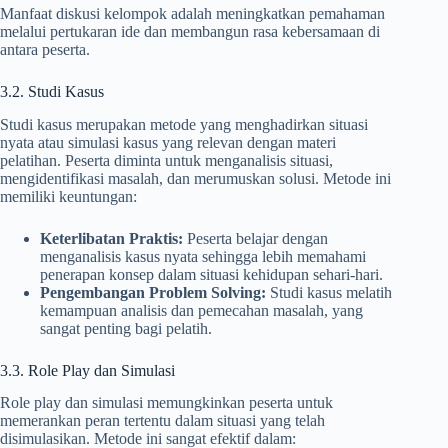
Manfaat diskusi kelompok adalah meningkatkan pemahaman
melalui pertukaran ide dan membangun rasa kebersamaan di
antara peserta.
3.2. Studi Kasus
Studi kasus merupakan metode yang menghadirkan situasi
nyata atau simulasi kasus yang relevan dengan materi
pelatihan. Peserta diminta untuk menganalisis situasi,
mengidentifikasi masalah, dan merumuskan solusi. Metode ini
memiliki keuntungan:
Keterlibatan Praktis:
Peserta belajar dengan
menganalisis kasus nyata sehingga lebih memahami
penerapan konsep dalam situasi kehidupan sehari-hari.
Pengembangan Problem Solving:
Studi kasus melatih
kemampuan analisis dan pemecahan masalah, yang
sangat penting bagi pelatih.
3.3. Role Play dan Simulasi
Role play dan simulasi memungkinkan peserta untuk
memerankan peran tertentu dalam situasi yang telah
disimulasikan. Metode ini sangat efektif dalam: