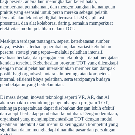
bagi peserta, antara lain meningkatkan keterlibatan,
memperkuat pemahaman, dan mengembangkan kemampuan
praktis yang esensial untuk peran mereka sebagai pelatih.
Pemanfaatan teknologi digital, termasuk LMS, aplikasi
presentasi, dan alat kolaborasi daring, semakin memperkuat
efektivitas modul pelatihan dalam TOT.
Meskipun terdapat tantangan, seperti keterbatasan sumber
daya, resistensi terhadap perubahan, dan variasi kebutuhan
peserta, strategi yang tepat—melalui pelatihan intensif,
evaluasi berkala, dan penggunaan teknologi—dapat mengatasi
kendala tersebut. Keberhasilan program TOT yang dilengkapi
dengan modul pelatihan interaktif akan memberikan dampak
positif bagi organisasi, antara lain peningkatan kompetensi
internal, efisiensi biaya pelatihan, serta terciptanya budaya
pembelajaran yang berkelanjutan.
Di masa depan, inovasi teknologi seperti VR, AR, dan AI
akan semakin mendukung pengembangan program TOT,
sehingga pengetahuan dapat disebarkan dengan lebih efektif
dan adaptif terhadap perubahan kebutuhan. Dengan demikian,
organisasi yang mengimplementasikan TOT dengan modul
pelatihan interaktif akan memiliki keunggulan kompetitif yang
signifikan dalam menghadapi dinamika pasar dan persaingan