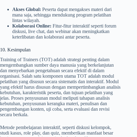
Akses Global:
Peserta dapat mengakses materi dari
mana saja, sehingga mendukung program pelatihan
lintas wilayah.
Kolaborasi Online:
Fitur-fitur interaktif seperti forum
diskusi, live chat, dan webinar akan meningkatkan
keterlibatan dan kolaborasi antar peserta.
10. Kesimpulan
Training of Trainers (TOT) adalah strategi penting dalam
mengembangkan sumber daya manusia yang berkelanjutan
dan menyebarkan pengetahuan secara efektif di dalam
organisasi. Salah satu komponen utama TOT adalah modul
pelatihan yang disusun secara sistematis dan interaktif. Modul
yang efektif harus disusun dengan mempertimbangkan analisis
kebutuhan, karakteristik peserta, dan tujuan pelatihan yang
jelas. Proses penyusunan modul meliputi tahapan analisis
kebutuhan, penyusunan kerangka materi, penulisan dan
pengembangan konten, uji coba, serta evaluasi dan revisi
secara berkala.
Metode pembelajaran interaktif, seperti diskusi kelompok,
studi kasus, role play, dan quiz, memberikan manfaat besar