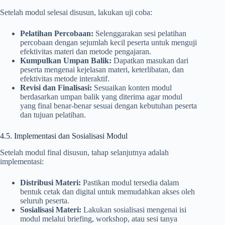
Setelah modul selesai disusun, lakukan uji coba:
Pelatihan Percobaan:
Selenggarakan sesi pelatihan
percobaan dengan sejumlah kecil peserta untuk menguji
efektivitas materi dan metode pengajaran.
Kumpulkan Umpan Balik:
Dapatkan masukan dari
peserta mengenai kejelasan materi, keterlibatan, dan
efektivitas metode interaktif.
Revisi dan Finalisasi:
Sesuaikan konten modul
berdasarkan umpan balik yang diterima agar modul
yang final benar-benar sesuai dengan kebutuhan peserta
dan tujuan pelatihan.
4.5. Implementasi dan Sosialisasi Modul
Setelah modul final disusun, tahap selanjutnya adalah
implementasi:
Distribusi Materi:
Pastikan modul tersedia dalam
bentuk cetak dan digital untuk memudahkan akses oleh
seluruh peserta.
Sosialisasi Materi:
Lakukan sosialisasi mengenai isi
modul melalui briefing, workshop, atau sesi tanya