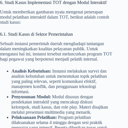
6. Studi Kasus Implementasi TOT dengan Modul Interaktif
Untuk memberikan gambaran nyata mengenai penerapan
modul pelatihan interaktif dalam TOT, berikut adalah contoh
studi kasus:
6.1. Studi Kasus di Sektor Pemerintahan
Sebuah instansi pemerintah daerah menghadapi tantangan
dalam meningkatkan kualitas pelayanan publik. Untuk
mengatasi hal ini, instansi tersebut meluncurkan program TOT
bagi pegawai yang berpotensi menjadi pelatih internal.
Analisis Kebutuhan:
Instansi melakukan survei dan
analisis kebutuhan untuk menentukan topik pelatihan
yang paling relevan, seperti komunikasi efektif,
manajemen konflik, dan penggunaan teknologi
informasi.
Penyusunan Modul:
Modul disusun dengan
pendekatan interaktif yang mencakup diskusi
kelompok, studi kasus, dan role play. Materi disajikan
melalui presentasi multimedia yang menarik.
Pelaksanaan Pelatihan:
Program pelatihan
dilaksanakan selama 4 minggu dengan sesi praktik
mengajar yang intensif. Peserta diberikan tugas untuk