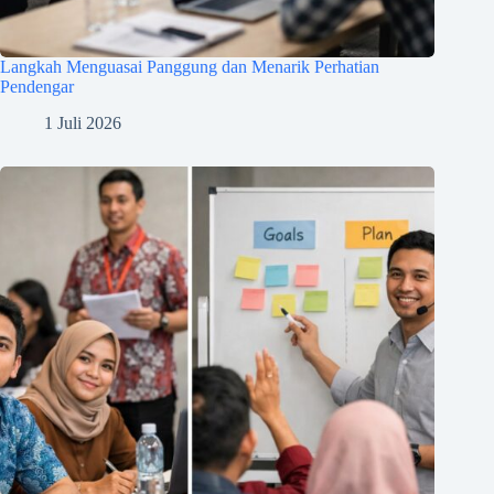
Langkah Menguasai Panggung dan Menarik Perhatian
Pendengar
1 Juli 2026