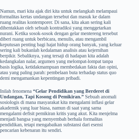
Namun, mari kita ajak diri kita untuk melangkah melampaui
formalitas kertas undangan tersebut dan masuk ke dalam
ruang realitas kontemporer. Di sana, kita akan sering kali
dihentakkan oleh sebuah kontradiksi yang menggetarkan
nurani. Ketika sosok-sosok dengan gelar mentereng tersebut
diberi ruang untuk berbicara, menulis, atau mengambil
keputusan penting bagi hajat hidup orang banyak, yang keluar
sering kali bukanlah kedalaman analisis atau kejernihan
berpikir. Sebaliknya, yang tersaji di hadapan kita adalah
kedangkalan nalar, argumen yang melompat-lompat tanpa
basis logika, ketidakmampuan membedakan fakta dan opini,
atau yang paling parah: pembelaan buta terhadap status quo
demi mengamankan kepentingan pribadi.
Inilah fenomena
“Gelar Pendidikan yang Berderet di
Undangan, Tapi Kosong di Pemikiran.”
Sebuah anomali
sosiologis di mana masyarakat kita mengalami inflasi gelar
akademik yang luar biasa, namun di saat yang sama
mengalami defisit pemikiran kritis yang akut. Kita menjelma
menjadi bangsa yang menyembah berhala formalitas
pendidikan, tetapi mengabaikan substansi dari esensi
pencarian kebenaran itu sendiri.