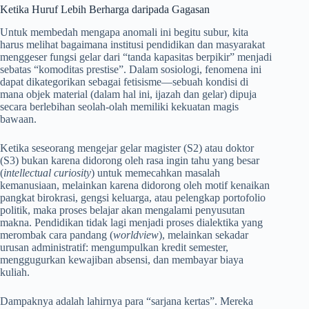
Ketika Huruf Lebih Berharga daripada Gagasan
Untuk membedah mengapa anomali ini begitu subur, kita
harus melihat bagaimana institusi pendidikan dan masyarakat
menggeser fungsi gelar dari “tanda kapasitas berpikir” menjadi
sebatas “komoditas prestise”. Dalam sosiologi, fenomena ini
dapat dikategorikan sebagai fetisisme—sebuah kondisi di
mana objek material (dalam hal ini, ijazah dan gelar) dipuja
secara berlebihan seolah-olah memiliki kekuatan magis
bawaan.
Ketika seseorang mengejar gelar magister (S2) atau doktor
(S3) bukan karena didorong oleh rasa ingin tahu yang besar
(
intellectual curiosity
) untuk memecahkan masalah
kemanusiaan, melainkan karena didorong oleh motif kenaikan
pangkat birokrasi, gengsi keluarga, atau pelengkap portofolio
politik, maka proses belajar akan mengalami penyusutan
makna. Pendidikan tidak lagi menjadi proses dialektika yang
merombak cara pandang (
worldview
), melainkan sekadar
urusan administratif: mengumpulkan kredit semester,
menggugurkan kewajiban absensi, dan membayar biaya
kuliah.
Dampaknya adalah lahirnya para “sarjana kertas”. Mereka