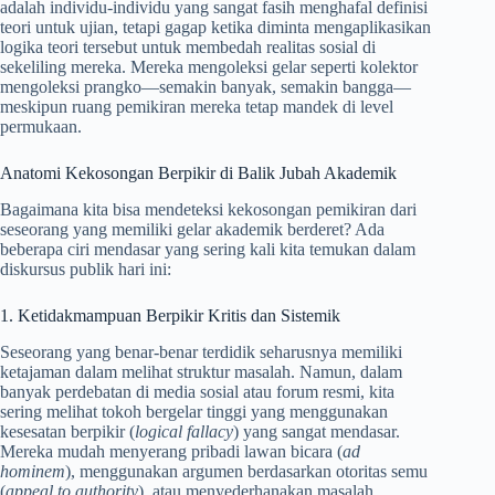
adalah individu-individu yang sangat fasih menghafal definisi
teori untuk ujian, tetapi gagap ketika diminta mengaplikasikan
logika teori tersebut untuk membedah realitas sosial di
sekeliling mereka. Mereka mengoleksi gelar seperti kolektor
mengoleksi prangko—semakin banyak, semakin bangga—
meskipun ruang pemikiran mereka tetap mandek di level
permukaan.
Anatomi Kekosongan Berpikir di Balik Jubah Akademik
Bagaimana kita bisa mendeteksi kekosongan pemikiran dari
seseorang yang memiliki gelar akademik berderet? Ada
beberapa ciri mendasar yang sering kali kita temukan dalam
diskursus publik hari ini:
1. Ketidakmampuan Berpikir Kritis dan Sistemik
Seseorang yang benar-benar terdidik seharusnya memiliki
ketajaman dalam melihat struktur masalah. Namun, dalam
banyak perdebatan di media sosial atau forum resmi, kita
sering melihat tokoh bergelar tinggi yang menggunakan
kesesatan berpikir (
logical fallacy
) yang sangat mendasar.
Mereka mudah menyerang pribadi lawan bicara (
ad
hominem
), menggunakan argumen berdasarkan otoritas semu
(
appeal to authority
), atau menyederhanakan masalah