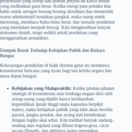
perjurnalan yang korup dan praktik perjoki-an karya ilmiah
yang melibatkan guru besar. Ketika energi para pemikir kita
habis untuk mengisi borang-borang akreditasi dan memenuhi
syarat administratif kenaikan pangkat, maka ruang untuk
merenung, membaca buku-buku berat, dan menulis pemikiran
yang mendalam menjadi lenyap. Kita menghasilkan banyak
dokumen ilmiah, tetapi sedikit sekali pemikiran yang
menggerakkan peradaban.
Dampak Buruk Terhadap Kebijakan Publik dan Budaya
Bangsa
Kekosongan pemikiran di balik deretan gelar ini membawa
konsekuensi bencana yang nyata bagi tata kelola negara dan
masa depan bangsa:
Kebijakan yang Malapraktik:
Ketika jabatan-jabatan
strategis di kementerian atau lembaga negara diisi oleh
orang-orang yang dipilih hanya berdasarkan
kepemilikan ijazah tinggi tanpa kapasitas berpikir
makro, maka kebijakan publik yang lahir akan bersifat
parsial, jangka pendek, dan sering kali bertabrakan
dengan logika akal sehat. Kita melihat banyak undang-
undang atau regulasi yang dibuat tergesa-gesa, cacat
secara filosofis, dan akhirnya justru merugikan