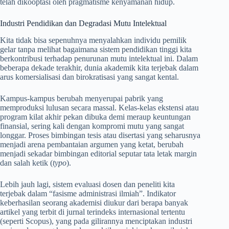
telah dikooptasi oleh pragmatisme kenyamanan hidup.
Industri Pendidikan dan Degradasi Mutu Intelektual
Kita tidak bisa sepenuhnya menyalahkan individu pemilik
gelar tanpa melihat bagaimana sistem pendidikan tinggi kita
berkontribusi terhadap penurunan mutu intelektual ini. Dalam
beberapa dekade terakhir, dunia akademik kita terjebak dalam
arus komersialisasi dan birokratisasi yang sangat kental.
Kampus-kampus berubah menyerupai pabrik yang
memproduksi lulusan secara massal. Kelas-kelas ekstensi atau
program kilat akhir pekan dibuka demi meraup keuntungan
finansial, sering kali dengan kompromi mutu yang sangat
longgar. Proses bimbingan tesis atau disertasi yang seharusnya
menjadi arena pembantaian argumen yang ketat, berubah
menjadi sekadar bimbingan editorial seputar tata letak margin
dan salah ketik (
typo
).
Lebih jauh lagi, sistem evaluasi dosen dan peneliti kita
terjebak dalam “fasisme administrasi ilmiah”. Indikator
keberhasilan seorang akademisi diukur dari berapa banyak
artikel yang terbit di jurnal terindeks internasional tertentu
(seperti Scopus), yang pada gilirannya menciptakan industri