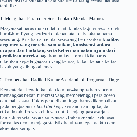
reorientasi radikal dalam cara kita memandang esensi manusia
terdidik:
1. Mengubah Parameter Sosial dalam Menilai Manusia
Masyarakat harus mulai dilatih untuk tidak lagi terpesona oleh
huruf-huruf yang berderet di depan atau di belakang nama
seseorang. Kita harus menilai seseorang berdasarkan
kualitas
argumen yang mereka sampaikan, konsistensi antara
ucapan dan tindakan, serta kebermanfaatan nyata dari
pemikiran mereka
bagi komunitas. Hormat kita harus
diberikan kepada gagasan yang bernas, bukan kepada kertas
ijazah yang dibingkai emas.
2. Pembenahan Radikal Kultur Akademik di Perguruan Tinggi
Kementerian Pendidikan dan kampus-kampus harus berani
memangkas beban birokrasi yang membelenggu para dosen
dan mahasiswa. Fokus pendidikan tinggi harus dikembalikan
pada penguatan
critical thinking
, kemandirian logika, dan
etika ilmiah. Proses kelulusan untuk jenjang pascasarjana
harus diperketat secara substansial, bukan sekadar kelulusan
formalitas demi menjaga statistik kelulusan tepat waktu demi
akreditasi kampus.