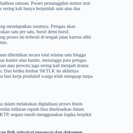
 bahkan ratusan. Proses pemanggilan nomor urut
 sering kali hanya berjumlah satu atau dua
sung mendapatkan suratnya. Petugas akan
kan satu per satu, huruf demi huruf,
proses ini terhenti di tengah jalan karena alibi
rtas.
nan dihentikan secara total selama satu hingga
asar kantor atau kantin, menunggu para petugas
uan atau perwira jaga sering kali menjadi drama
 luar. Dan ketika lembar SKTLK itu akhirnya
u hari kerja produktif warga telah menguap tanpa
ta dalam melakukan digitalisasi proses bisnis
rnilai miliaran rupiah bisa diselesaikan dalam
 KTP, negara masih menggunakan logika berpikir
an fisik (
physical presence
) dan dokumen