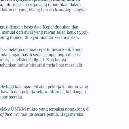
nya, informasi apa saja yang dibutuhkan dalam
 dokumen yang hilang beserta kronologi singkat
ntegrasi dengan basis data Kependudukan dan
a manual dari awal yang rawan salah ketik (
typo
).
ung muncul di layar monitor secara instan.
paksa bekerja manual seperti mesin ketik kuno.
da tangan basah serta stempel ungu di atas
 esensi efisiensi digital. Kita hanya
hankan kultur birokrasi meja lipat masa lalu.
e bagi kalangan elit atau pekerja kantoran yang
as bawah dan pekerja sektor informal, kehilangan
dapur mereka.
u pelaku UMKM mikro yang terpaksa nongkrong di
 of income
) hari itu secara penuh. Bagi mereka,