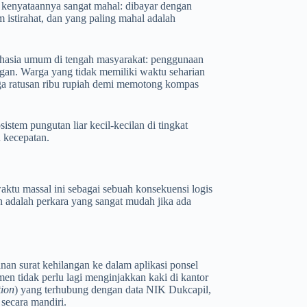
u kenyataannya sangat mahal: dibayar dengan
 istirahat, dan yang paling mahal adalah
hasia umum di tengah masyarakat: penggunaan
ngan. Warga yang tidak memiliki waktu seharian
gga ratusan ribu rupiah demi memotong kompas
istem pungutan liar kecil-kecilan di tingkat
 kecepatan.
tu massal ini sebagai sebuah konsekuensi logis
 adalah perkara yang sangat mudah jika ada
an surat kehilangan ke dalam aplikasi ponsel
men tidak perlu lagi menginjakkan kaki di kantor
tion
) yang terhubung dengan data NIK Dukcapil,
secara mandiri.