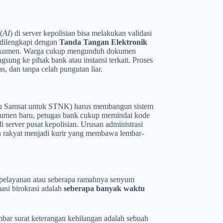
(
AI
) di server kepolisian bisa melakukan validasi
 dilengkapi dengan
Tanda Tangan Elektronik
dokumen. Warga cukup mengunduh dokumen
gsung ke pihak bank atau instansi terkait. Proses
as, dan tanpa celah pungutan liar.
 atau Samsat untuk STNK) harus membangun sistem
okumen baru, petugas bank cukup memindai kode
 server pusat kepolisian. Urusan administrasi
uh rakyat menjadi kurir yang membawa lembar-
 pelayanan atau seberapa ramahnya senyum
masi birokrasi adalah
seberapa banyak waktu
bar surat keterangan kehilangan adalah sebuah