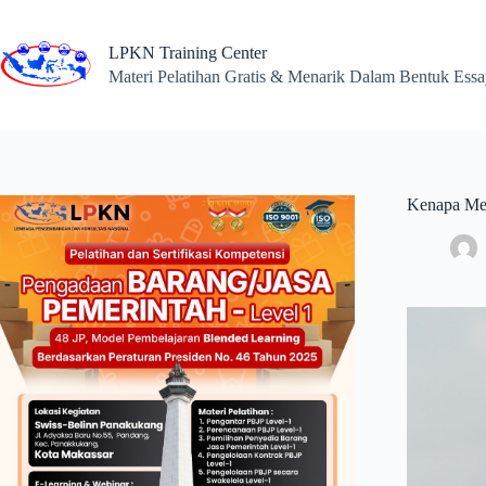
Skip
to
content
LPKN Training Center
Materi Pelatihan Gratis & Menarik Dalam Bentuk Ess
Kenapa Men