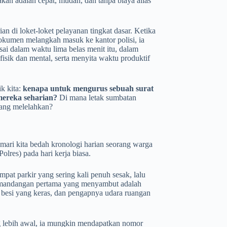
akan adalah cepat, mudah, dan tanpa biaya alias
ian di loket-loket pelayanan tingkat dasar. Ketika
dokumen melangkah masuk ke kantor polisi, ia
sai dalam waktu lima belas menit itu, dalam
sik dan mental, serta menyita waktu produktif
k kita:
kenapa untuk mengurus sebuah surat
ereka seharian?
Di mana letak sumbatan
yang melelahkan?
ari kita bedah kronologi harian seorang warga
olres) pada hari kerja biasa.
mpat parkir yang sering kali penuh sesak, lalu
pemandangan pertama yang menyambut adalah
 besi yang keras, dan pengapnya udara ruangan
ng lebih awal, ia mungkin mendapatkan nomor