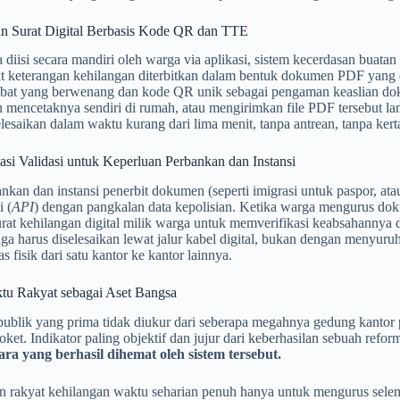
an Surat Digital Berbasis Kode QR dan TTE
a diisi secara mandiri oleh warga via aplikasi, sistem kecerdasan buatan 
rat keterangan kehilangan diterbitkan dalam bentuk dokumen PDF yang
bat yang berwenang dan kode QR unik sebagai pengaman keaslian 
n mencetaknya sendiri di rumah, atau mengirimkan file PDF tersebut lan
selesaikan dalam waktu kurang dari lima menit, tanpa antrean, tanpa kert
asi Validasi untuk Keperluan Perbankan dan Instansi
ankan dan instansi penerbit dokumen (seperti imigrasi untuk paspor,
i (
API
) dengan pangkalan data kepolisian. Ketika warga mengurus d
at kehilangan digital milik warga untuk memverifikasi keabsahannya di
ga harus diselesaikan lewat jalur kabel digital, bukan dengan menyur
s fisik dari satu kantor ke kantor lainnya.
tu Rakyat sebagai Aset Bangsa
publik yang prima tidak diukur dari seberapa megahnya gedung kantor
loket. Indikator paling objektif dan jujur dari keberhasilan sebuah refor
ra yang berhasil dihemat oleh sistem tersebut.
 rakyat kehilangan waktu seharian penuh hanya untuk mengurus selem