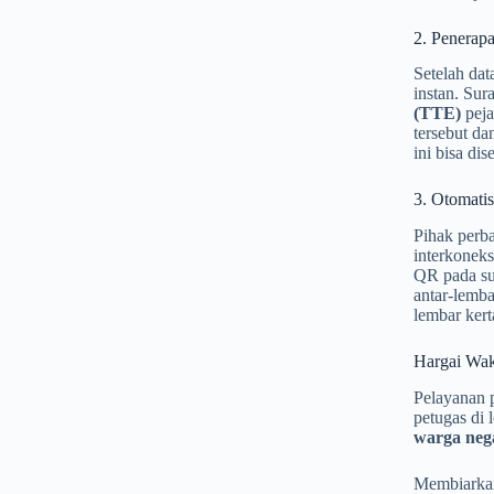
2. Penerap
Setelah dat
instan. Su
(TTE)
peja
tersebut da
ini bisa di
3. Otomatis
Pihak perb
interkoneks
QR pada sur
antar-lemba
lembar kerta
Hargai Wak
Pelayanan 
petugas di 
warga nega
Membiarkan