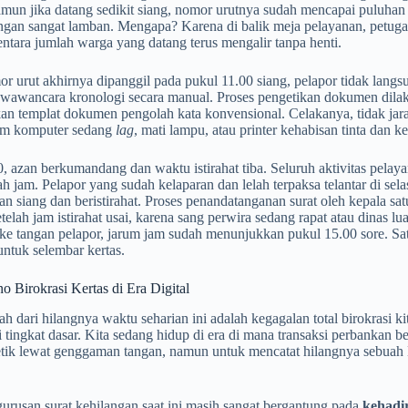
amun jika datang sedikit siang, nomor urutnya sudah mencapai puluhan
ngan sangat lamban. Mengapa? Karena di balik meja pelayanan, petugas
ntara jumlah warga yang datang terus mengalir tanpa henti.
r urut akhirnya dipanggil pada pukul 11.00 siang, pelapor tidak lang
wawancara kronologi secara manual. Proses pengetikan dokumen dilaku
 templat dokumen pengolah kata konvensional. Celakanya, tidak jarang 
stem komputer sedang
lag
, mati lampu, atau printer kehabisan tinta dan ke
, azan berkumandang dan waktu istirahat tiba. Seluruh aktivitas pelaya
ah jam. Pelapor yang sudah kelaparan dan lelah terpaksa telantar di sel
an siang dan beristirahat. Proses penandatanganan surat oleh kepala sat
setelah jam istirahat usai, karena sang perwira sedang rapat atau dinas
ke tangan pelapor, jarum jam sudah menunjukkan pukul 15.00 sore. Sat
untuk selembar kertas.
 Birokrasi Kertas di Era Digital
h dari hilangnya waktu seharian ini adalah kegagalan total birokrasi ki
i tingkat dasar. Kita sedang hidup di era di mana transaksi perbankan be
etik lewat genggaman tangan, namun untuk mencatat hilangnya sebuah
.
urusan surat kehilangan saat ini masih sangat bergantung pada
kehadir