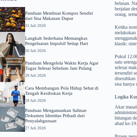
belasan. N
berjalan de
Panduan Membuat Kompos Sendiri
orang, seme
dari Sisa Makanan Dapur
31 Juli 2026
Ketika nomo
melakukan 
menggunakan
Langkah Sederhana Memangkas
Pengeluaran Impulsif Setiap Hari
klasik: si
30 Juli 2026
Pukul 12.00
satu seteng
Panduan Mengelola Waktu Kerja Agar
selesai mak
Tugas Selesai Sebelum Jam Pulang
tersendiri 
29 Juli 2026
diserahkan 
sisa hanya 
Cara Membangun Pola Hidup Sehat di
Tengah Kesibukan Kerja
Logika Kuno
28 Juli 2026
Akar masala
Panduan Mengamankan Salinan
administras
Dokumen Identitas Pribadi dari
hitungan d
Penyalahgunaan
abad ke-19
27 Juli 2026
Proses peng