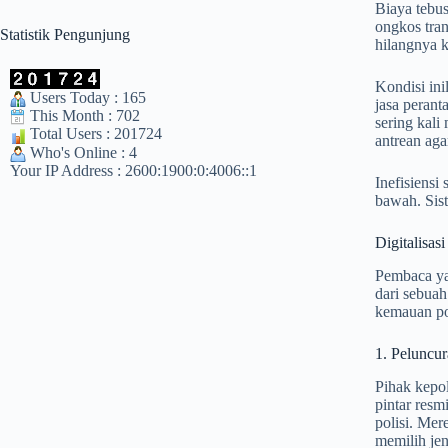
Biaya tebus
ongkos tran
Statistik Pengunjung
hilangnya k
Kondisi in
Users Today : 165
jasa perant
This Month : 702
sering kal
Total Users : 201724
antrean aga
Who's Online : 4
Your IP Address : 2600:1900:0:4006::1
Inefisiensi
bawah. Sis
Digitalisas
Pembaca ya
dari sebua
kemauan pol
1. Peluncu
Pihak kepol
pintar resm
polisi. Mer
memilih jen