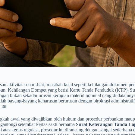
san aktivitas sehari-hari, musibah kecil seperti kehilangan dokumen p
 pun. Kehilangan Dompet yang berisi Kartu Tanda Penduduk (KTP), S
gan bukan sekadar urusan kerugian materiil nominal uang di dalamnya
dalah bayang-bayang keharusan berurusan dengan birokrasi administra
 itu.
ngkah awal yang diwajibkan oleh hukum dan prosedur perbankan maupun 
gantongi selembar kertas sakti bernama
Surat Keterangan Tanda La
i atas kertas regulasi, prosedur ini dirancang dengan sangat sederhana