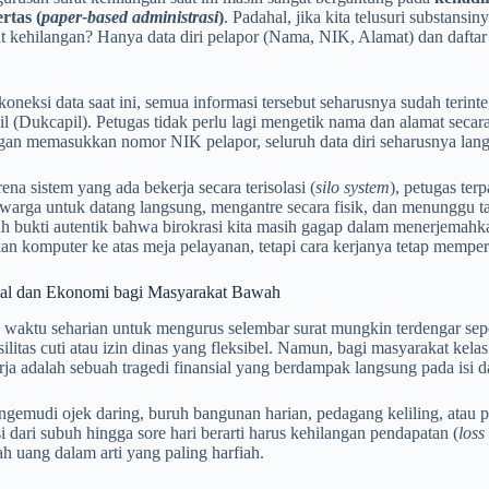
rtas (
paper-based administrasi
)
. Padahal, jika kita telusuri substansi
t kehilangan? Hanya data diri pelapor (Nama, NIK, Alamat) dan daftar
rkoneksi data saat ini, semua informasi tersebut seharusnya sudah teri
il (Dukcapil). Petugas tidak perlu lagi mengetik nama dan alamat secar
an memasukkan nomor NIK pelapor, seluruh data diri seharusnya langs
na sistem yang ada bekerja secara terisolasi (
silo system
), petugas ter
arga untuk datang langsung, mengantre secara fisik, dan menunggu tan
ah bukti autentik bahwa birokrasi kita masih gagap dalam menerjemahkan
 komputer ke atas meja pelayanan, tetapi cara kerjanya tetap memperta
ial dan Ekonomi bagi Masyarakat Bawah
waktu seharian untuk mengurus selembar surat mungkin terdengar sepel
silitas cuti atau izin dinas yang fleksibel. Namun, bagi masyarakat kel
erja adalah sebuah tragedi finansial yang berdampak langsung pada isi 
ngemudi ojek daring, buruh bangunan harian, pedagang keliling, ata
si dari subuh hingga sore hari berarti harus kehilangan pendapatan (
loss
h uang dalam arti yang paling harfiah.