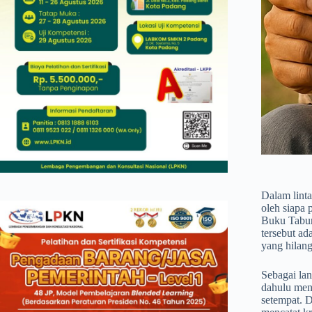
Dalam linta
oleh siapa
Buku Tabun
tersebut a
yang hilang
Sebagai la
dahulu men
setempat. D