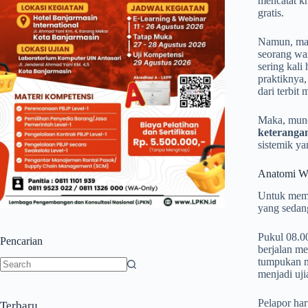
mencatat kr
gratis.
Namun, mari
seorang war
sering kali
praktiknya,
dari terbit 
Maka, muncu
keteranga
sistemik ya
Anatomi W
Untuk mema
yang sedang
Pukul 08.00
Pencarian
berjalan m
tumpukan m
menjadi uji
No
results
Pelapor ha
Terbaru