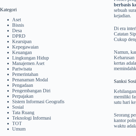
berbasis ke
Kategori
sebuah sura
kejadian.
Aset
Bisnis
Di era inte
Desa
Catatan Sip
DPRD
Cukup deng
Kearsipan
Kepegawaian
Namun, kare
Keuangan
Keharusan w
Lingkungan Hidup
kertas adal
Manajemen Aset
memindahkan
Pariwisata
Pemerintahan
Penanaman Modal
Sanksi Sos
Pengadaan
Pengembangan Diri
Kehilangan 
Perpajakan
memiliki fa
Sistem Informasi Geografis
satu hari k
Sosial
Tata Ruang
Seorang pe
Teknologi Informasi
kantor poli
TOT
waktu adala
Umum