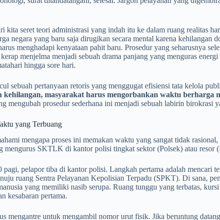
onologi, surat ditandatangani, selesai. Jargon pelayanan yang digembir
 kita seret teori administrasi yang indah itu ke dalam ruang realitas har
ga negara yang baru saja dirugikan secara mental karena kehilangan 
 harus menghadapi kenyataan pahit baru. Prosedur yang seharusnya sele
 kerap menjelma menjadi sebuah drama panjang yang menguras energi fi
matahari hingga sore hari.
l sebuah pertanyaan retoris yang menggugat efisiensi tata kelola publi
n kehilangan, masyarakat harus mengorbankan waktu berharga m
ng mengubah prosedur sederhana ini menjadi sebuah labirin birokrasi 
aktu yang Terbuang
hami mengapa proses ini memakan waktu yang sangat tidak rasional, m
 mengurus SKTLK di kantor polisi tingkat sektor (Polsek) atau resor (P
 pagi, pelapor tiba di kantor polisi. Langkah pertama adalah mencari te
enuju ruang Sentra Pelayanan Kepolisian Terpadu (SPKT). Di sana, 
anusia yang memiliki nasib serupa. Ruang tunggu yang terbatas, kursi
an kesabaran pertama.
rus mengantre untuk mengambil nomor urut fisik. Jika beruntung data