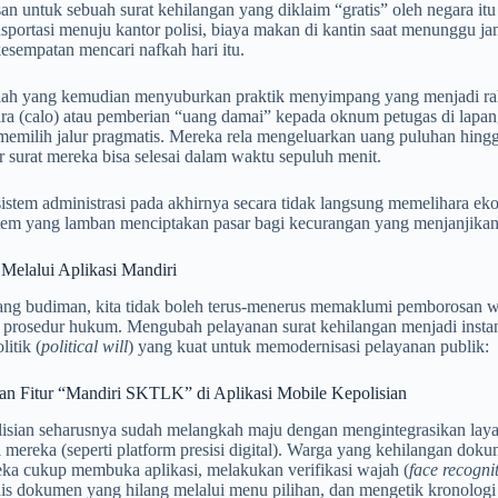
an untuk sebuah surat kehilangan yang diklaim “gratis” oleh negara it
sportasi menuju kantor polisi, biaya makan di kantin saat menunggu jam
esempatan mencari nafkah hari itu.
ilah yang kemudian menyuburkan praktik menyimpang yang menjadi ra
ara (calo) atau pemberian “uang damai” kepada oknum petugas di lapa
i memilih jalur pragmatis. Mereka rela mengeluarkan uang puluhan hin
r surat mereka bisa selesai dalam waktu sepuluh menit.
 sistem administrasi pada akhirnya secara tidak langsung memelihara ekos
tem yang lamban menciptakan pasar bagi kecurangan yang menjanjikan
i Melalui Aplikasi Mandiri
ng budiman, kita tidak boleh terus-menerus memaklumi pemborosan wak
h prosedur hukum. Mengubah pelayanan surat kehilangan menjadi instan
itik (
political will
) yang kuat untuk memodernisasi pelayanan publik:
ran Fitur “Mandiri SKTLK” di Aplikasi Mobile Kepolisian
isian seharusnya sudah melangkah maju dengan mengintegrasikan layan
i mereka (seperti platform presisi digital). Warga yang kehilangan doku
eka cukup membuka aplikasi, melakukan verifikasi wajah (
face recogni
is dokumen yang hilang melalui menu pilihan, dan mengetik kronologi 