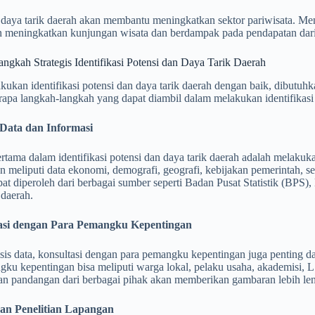
i daya tarik daerah akan membantu meningkatkan sektor pariwisata. M
n meningkatkan kunjungan wisata dan berdampak pada pendapatan dari 
gkah Strategis Identifikasi Potensi dan Daya Tarik Daerah
ukan identifikasi potensi dan daya tarik daerah dengan baik, dibutuh
rapa langkah-langkah yang dapat diambil dalam melakukan identifikasi 
s Data dan Informasi
tama dalam identifikasi potensi dan daya tarik daerah adalah melakukan
n meliputi data ekonomi, demografi, geografi, kebijakan pemerintah, sekt
pat diperoleh dari berbagai sumber seperti Badan Pusat Statistik (BPS)
 daerah.
tasi dengan Para Pemangku Kepentingan
isis data, konsultasi dengan para pemangku kepentingan juga penting dal
gku kepentingan bisa meliputi warga lokal, pelaku usaha, akademisi, 
n pandangan dari berbagai pihak akan memberikan gambaran lebih leng
dan Penelitian Lapangan