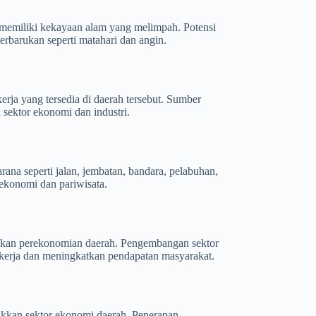
g memiliki kekayaan alam yang melimpah. Potensi
terbarukan seperti matahari dan angin.
erja yang tersedia di daerah tersebut. Sumber
sektor ekonomi dan industri.
sarana seperti jalan, jembatan, bandara, pelabuhan,
 ekonomi dan pariwisata.
ngkan perekonomian daerah. Pengembangan sektor
 kerja dan meningkatkan pendapatan masyarakat.
rakkan sektor ekonomi daerah. Penerapan