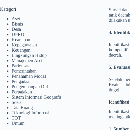
Kategori
Survei dan 
tarik daera
Aset
dilakukan 
Bisnis
Desa
4. Identif
DPRD
Kearsipan
Identifikas
Kepegawaian
kompetitif 
Keuangan
daerah.
Lingkungan Hidup
Manajemen Aset
Pariwisata
5. Evaluas
Pemerintahan
Penanaman Modal
Setelah men
Pengadaan
Evaluasi i
Pengembangan Diri
tinggi.
Perpajakan
Sistem Informasi Geografis
Identifikas
Sosial
Tata Ruang
Identifika
Teknologi Informasi
meningkatka
TOT
Umum
1. Sumber