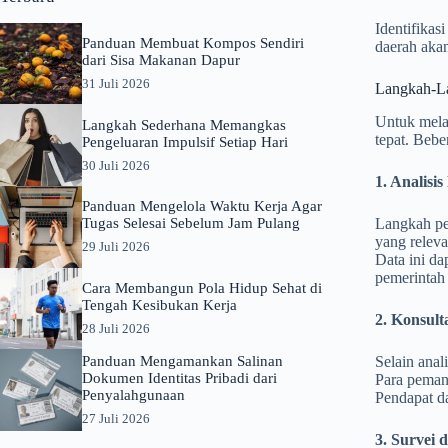
Identifikas
Panduan Membuat Kompos Sendiri
daerah aka
dari Sisa Makanan Dapur
31 Juli 2026
Langkah-Lan
Untuk melak
Langkah Sederhana Memangkas
tepat. Bebe
Pengeluaran Impulsif Setiap Hari
30 Juli 2026
1. Analisi
Panduan Mengelola Waktu Kerja Agar
Tugas Selesai Sebelum Jam Pulang
Langkah per
yang releva
29 Juli 2026
Data ini da
pemerintah
Cara Membangun Pola Hidup Sehat di
Tengah Kesibukan Kerja
2. Konsul
28 Juli 2026
Panduan Mengamankan Salinan
Selain anal
Dokumen Identitas Pribadi dari
Para peman
Penyalahgunaan
Pendapat da
27 Juli 2026
3. Survei 