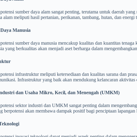
i potensi sumber daya alam sangat penting, terutama untuk daerah yan
 alam meliputi hasil pertanian, perikanan, tambang, hutan, dan energi 
 Daya Manusia
i potensi sumber daya manusia mencakup kualitas dan kuantitas tenaga k
ia yang berkualitas akan menjadi aset berharga dalam mengembangkan 
ruktur
i potensi infrastruktur meliputi ketersediaan dan kualitas sarana dan pra
unikasi. Infrastruktur yang baik akan mendukung kelancaran aktivitas
 Industri dan Usaha Mikro, Kecil, dan Menengah (UMKM)
si potensi sektor industri dan UMKM sangat penting dalam mengemba
ang berpotensi akan membawa dampak positif bagi penciptaan lapangan
 Teknologi
i potensi inovasi teknologi dapat menjadi aspek penting dalam mengge