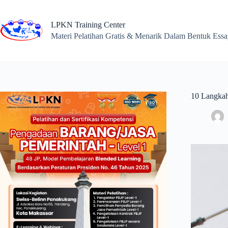
Skip
to
content
LPKN Training Center
Materi Pelatihan Gratis & Menarik Dalam Bentuk Ess
10 Langkah