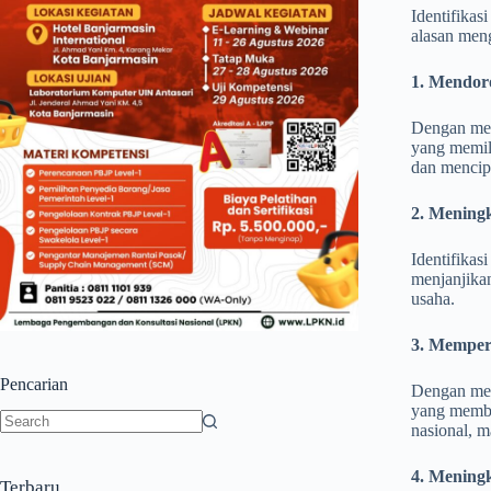
Identifikas
alasan meng
1. Mendor
Dengan men
yang memil
dan mencipt
2. Meningk
Identifikas
menjanjika
usaha.
3. Memper
Pencarian
Dengan men
yang membe
nasional, m
No
results
4. Mening
Terbaru