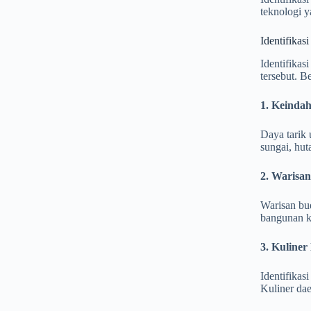
teknologi y
Identifikas
Identifikas
tersebut. B
1. Keinda
Daya tarik 
sungai, hut
2. Warisa
Warisan bud
bangunan ku
3. Kuline
Identifikas
Kuliner dae