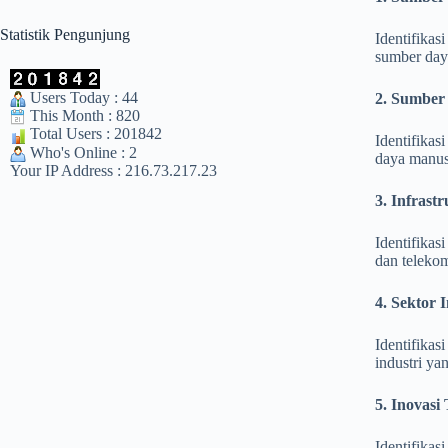
Statistik Pengunjung
Identifikas
sumber daya
Users Today : 44
2. Sumber
This Month : 820
Total Users : 201842
Identifikas
Who's Online : 2
daya manus
Your IP Address : 216.73.217.23
3. Infrast
Identifikas
dan telekom
4. Sektor
Identifika
industri y
5. Inovasi
Identifikas