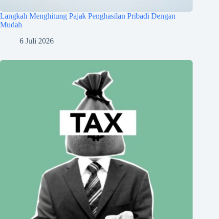
Langkah Menghitung Pajak Penghasilan Pribadi Dengan
Mudah
6 Juli 2026