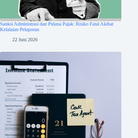
Sanksi Administrasi dan Pidana Pajak: Risiko Fatal Akibat
Kelalaian Pelaporan
22 Juni 2026