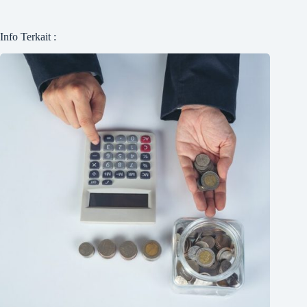
Info Terkait :