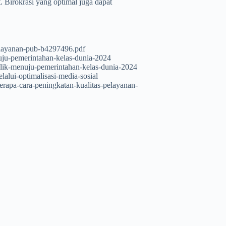
t. Birokrasi yang optimal juga dapat
pelayanan-pub-b4297496.pdf
uju-pemerintahan-kelas-dunia-2024
lik-menuju-pemerintahan-kelas-dunia-2024
lalui-optimalisasi-media-sosial
berapa-cara-peningkatan-kualitas-pelayanan-