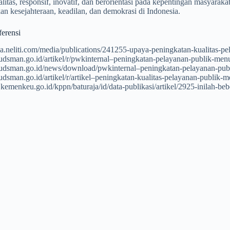
litas, responsif, inovatif, dan berorientasi pada kepentingan masyaraka
n kesejahteraan, keadilan, dan demokrasi di Indonesia.
erensi
ia.neliti.com/media/publications/241255-upaya-peningkatan-kualitas-
budsman.go.id/artikel/r/pwkinternal–peningkatan-pelayanan-publik-men
budsman.go.id/news/download/pwkinternal–peningkatan-pelayanan-pub
udsman.go.id/artikel/r/artikel–peningkatan-kualitas-pelayanan-publik-me
b.kemenkeu.go.id/kppn/baturaja/id/data-publikasi/artikel/2925-inilah-be