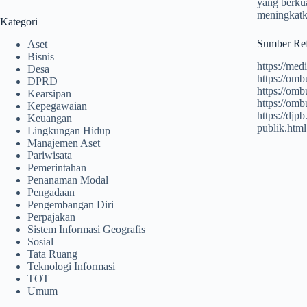
yang berkua
meningkatka
Kategori
Sumber Ref
Aset
Bisnis
https://med
Desa
https://om
DPRD
https://om
Kearsipan
https://omb
Kepegawaian
https://djp
Keuangan
publik.html
Lingkungan Hidup
Manajemen Aset
Pariwisata
Pemerintahan
Penanaman Modal
Pengadaan
Pengembangan Diri
Perpajakan
Sistem Informasi Geografis
Sosial
Tata Ruang
Teknologi Informasi
TOT
Umum