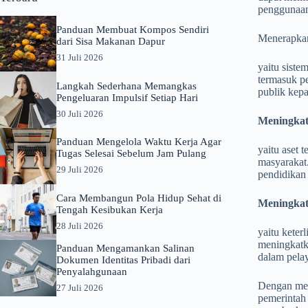
penggunaan
Panduan Membuat Kompos Sendiri
Menerapkan
dari Sisa Makanan Dapur
31 Juli 2026
yaitu sist
termasuk p
Langkah Sederhana Memangkas
publik kep
Pengeluaran Impulsif Setiap Hari
30 Juli 2026
Meningkat
Panduan Mengelola Waktu Kerja Agar
yaitu aset 
Tugas Selesai Sebelum Jam Pulang
masyarakat.
29 Juli 2026
pendidikan 
Cara Membangun Pola Hidup Sehat di
Meningkat
Tengah Kesibukan Kerja
28 Juli 2026
yaitu keter
meningkatka
Panduan Mengamankan Salinan
dalam pela
Dokumen Identitas Pribadi dari
Penyalahgunaan
Dengan mela
27 Juli 2026
pemerintah 