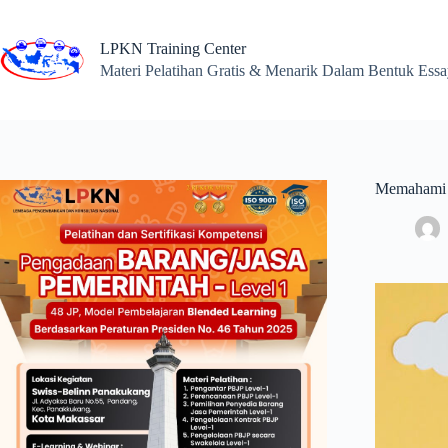
Skip
to
content
LPKN Training Center
Materi Pelatihan Gratis & Menarik Dalam Bentuk Ess
Memahami M