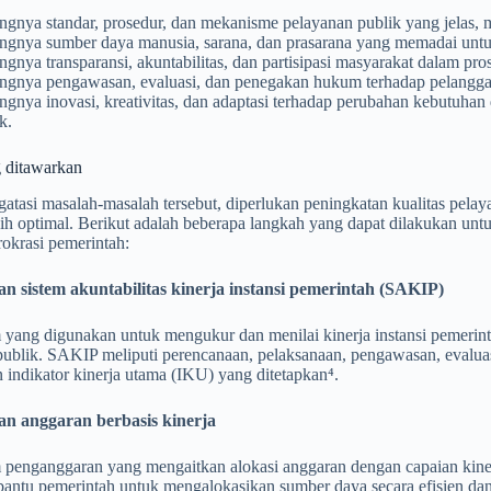
ngnya standar, prosedur, dan mekanisme pelayanan publik yang jelas, 
ngnya sumber daya manusia, sarana, dan prasarana yang memadai unt
gnya transparansi, akuntabilitas, dan partisipasi masyarakat dalam pro
ngnya pengawasan, evaluasi, dan penegakan hukum terhadap pelangga
gnya inovasi, kreativitas, dan adaptasi terhadap perubahan kebutuha
k.
g ditawarkan
tasi masalah-masalah tersebut, diperlukan peningkatan kualitas pelaya
bih optimal. Berikut adalah beberapa langkah yang dapat dilakukan unt
rokrasi pemerintah:
 sistem akuntabilitas kinerja instansi pemerintah (SAKIP)
m yang digunakan untuk mengukur dan menilai kinerja instansi pemerin
ublik. SAKIP meliputi perencanaan, pelaksanaan, pengawasan, evaluasi
 indikator kinerja utama (IKU) yang ditetapkan⁴.
n anggaran berbasis kinerja
m penganggaran yang mengaitkan alokasi anggaran dengan capaian kine
antu pemerintah untuk mengalokasikan sumber daya secara efisien da