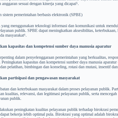
 anggaran sesuai dengan kinerja yang dicapai⁵.
 sistem pemerintahan berbasis elektronik (SPBE)
em yang menggunakan teknologi informasi dan komunikasi untuk mendu
elayanan publik. SPBE dapat meningkatkan aksesibilitas, keterbukaan,
ada masyarakat⁶.
kan kapasitas dan kompetensi sumber daya manusia aparatur
terpenting dalam penyelenggaraan pemerintahan yang berkualitas, respons
 Peningkatan kapasitas dan kompetensi sumber daya manusia aparatur d
dan pelatihan, bimbingan dan konseling, rotasi dan mutasi, insentif dan s
kan partisipasi dan pengawasan masyarakat
libatan dan keterbukaan masyarakat dalam proses pelayanan publik. Pa
n kualitas, relevansi, dan legitimasi pelayanan publik, serta mence
yanan publik.
kukan peningkatan kualitas pelayanan publik terhadap birokrasi pemer
dapat bekerja lebih optimal pula. Birokrasi yang optimal adalah biro