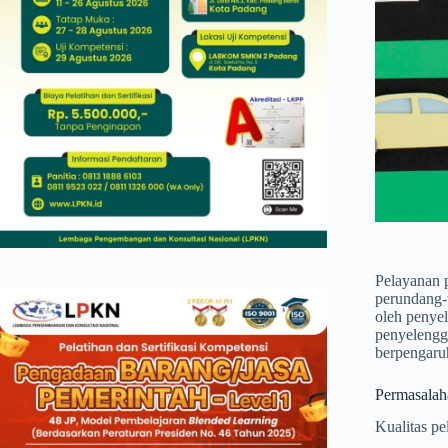
Pelayanan 
perundang-u
oleh penyel
penyelengga
berpengaruh
Permasalah
Kualitas pe