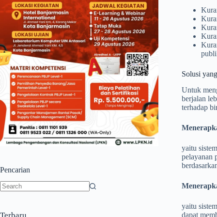
Kura
Kura
Kuran
Kura
Kuran
publi
Solusi yan
Untuk menga
berjalan le
terhadap bi
Menerapkan
yaitu siste
pelayanan p
berdasarkan
Pencarian
Menerapka
No
results
yaitu siste
dapat memb
Terbaru