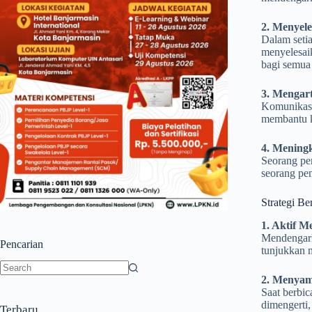
2. Menyele
Dalam setia
menyelesai
bagi semua
3. Mengart
Komunikasi 
membantu k
4. Mening
Seorang pe
seorang pe
Strategi Be
1. Aktif 
Mendengark
Pencarian
tunjukkan 
2. Menyam
No
Saat berbi
results
dimengerti,
Terbaru