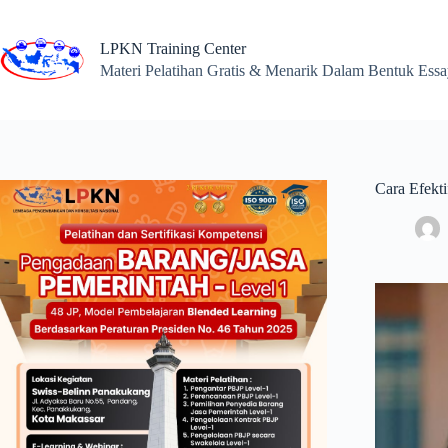
Skip
to
content
LPKN Training Center
Materi Pelatihan Gratis & Menarik Dalam Bentuk Ess
Cara Efekt