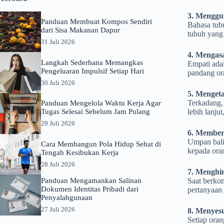
3. Menggu
Panduan Membuat Kompos Sendiri
Bahasa tub
dari Sisa Makanan Dapur
tubuh yang
31 Juli 2026
4. Mengas
Langkah Sederhana Memangkas
Empati ada
Pengeluaran Impulsif Setiap Hari
pandang or
30 Juli 2026
5. Menget
Terkadang, 
Panduan Mengelola Waktu Kerja Agar
Tugas Selesai Sebelum Jam Pulang
lebih lanj
29 Juli 2026
6. Member
Umpan balik
Cara Membangun Pola Hidup Sehat di
kepada ora
Tengah Kesibukan Kerja
28 Juli 2026
7. Menghi
Panduan Mengamankan Salinan
Saat berkom
Dokumen Identitas Pribadi dari
pertanyaan 
Penyalahgunaan
27 Juli 2026
8. Menyes
Setiap ora