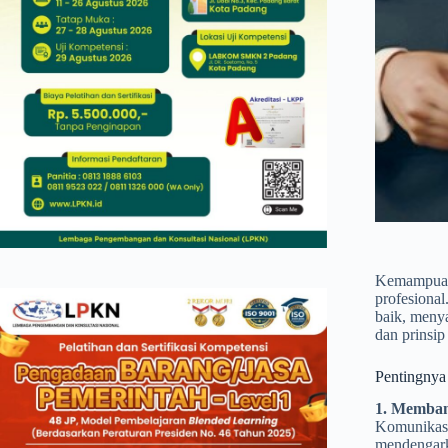
Kemampuan 
profesiona
baik, menya
dan prinsip
Pentingnya
1. Memba
Komunikasi
mendengark