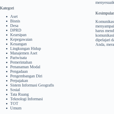
menyesuaik
Kategori
Kesimpula
Aset
Bisnis
Komunikasi
Desa
menyampaik
DPRD
harus mend
Kearsipan
komunikasi,
Kepegawaian
dipelajari 
Keuangan
Anda, mera
Lingkungan Hidup
Manajemen Aset
Pariwisata
Pemerintahan
Penanaman Modal
Pengadaan
Pengembangan Diri
Perpajakan
Sistem Informasi Geografis
Sosial
Tata Ruang
Teknologi Informasi
TOT
Umum